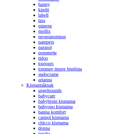
happy
kindii
labell
lara
minene
molfix
neogranormon
pampers
parasol
pommette
tidoo
toujours
tommee tippee higiénia
sudocrame
arianna
Kismamáknak
angelsounds
babycare
babybruin kismama
babyono kismama
banna komfort
canpol kismama
chicco kismama
donna
nuvita