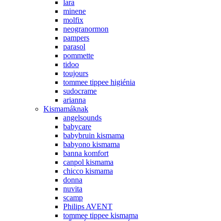
lara
minene
molfix
neogranormon
pampers
parasol
pommette
tidoo
toujours
tommee tippee higiénia
sudocrame
arianna
Kismamáknak
angelsounds
babycare
babybruin kismama
babyono kismama
banna komfort
canpol kismama
chicco kismama
donna
nuvita
scamp
Philips AVENT
tommee tippee kismama