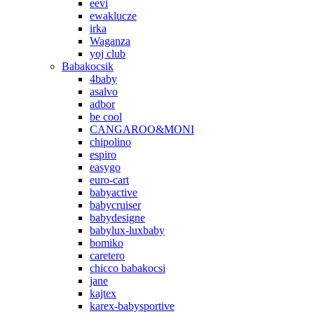
eevi
ewaklucze
irka
Waganza
yoj club
Babakocsik
4baby
asalvo
adbor
be cool
CANGAROO&MONI
chipolino
espiro
easygo
euro-cart
babyactive
babycruiser
babydesigne
babylux-luxbaby
bomiko
caretero
chicco babakocsi
jane
kajtex
karex-babysportive