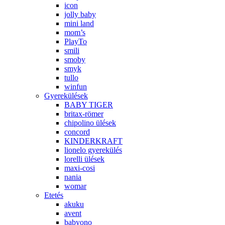
icon
jolly baby
mini land
mom’s
PlayTo
smili
smoby
smyk
tullo
winfun
Gyerekülések
BABY TIGER
britax-römer
chipolino ülések
concord
KINDERKRAFT
lionelo gyerekülés
lorelli ülések
maxi-cosi
nania
womar
Etetés
akuku
avent
babyono