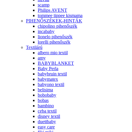
scamp
Philips AVENT
tommee tippee kismama
PIHENŐSZÉKEK-HINTÁK
chipolino pihenőszék
incababy
lionelo pihenőszék
lorelli pihenőszék
Textilárú
albero mio textil
amy
BABYBLANKET
Baby Perla
babybruin textil
babymatex
babyono textil
belisima
bobobaby
bobas
bambino
ceba textil
disney textil
duettbaby
easy care