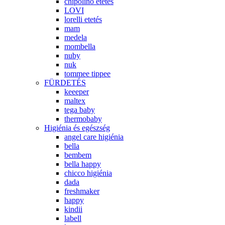
chipolino etetés
LOVI
lorelli etetés
mam
medela
mombella
nuby
nuk
tommee tippee
FÜRDETÉS
keeeper
maltex
tega baby
thermobaby
Higiénia és egészség
angel care higiénia
bella
bembem
bella happy
chicco higiénia
dada
freshmaker
happy
kindii
labell