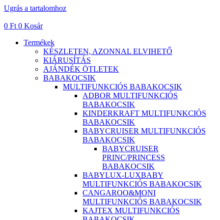
Ugrás a tartalomhoz
0
Ft
0
Kosár
Termékek
KÉSZLETEN, AZONNAL ELVIHETŐ
KIÁRUSÍTÁS
AJÁNDÉK ÖTLETEK
BABAKOCSIK
MULTIFUNKCIÓS BABAKOCSIK
ADBOR MULTIFUNKCIÓS
BABAKOCSIK
KINDERKRAFT MULTIFUNKCIÓS
BABAKOCSIK
BABYCRUISER MULTIFUNKCIÓS
BABAKOCSIK
BABYCRUISER
PRINC/PRINCESS
BABAKOCSIK
BABYLUX-LUXBABY
MULTIFUNKCIÓS BABAKOCSIK
CANGAROO&MONI
MULTIFUNKCIÓS BABAKOCSIK
KAJTEX MULTIFUNKCIÓS
BABAKOCSIK