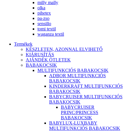
milly mally
olka
pihetex
pa-zso
sensillo
tomi textil
waganza textil
Termékek
KÉSZLETEN, AZONNAL ELVIHETŐ
KIÁRUSÍTÁS
AJÁNDÉK ÖTLETEK
BABAKOCSIK
MULTIFUNKCIÓS BABAKOCSIK
ADBOR MULTIFUNKCIÓS
BABAKOCSIK
KINDERKRAFT MULTIFUNKCIÓS
BABAKOCSIK
BABYCRUISER MULTIFUNKCIÓS
BABAKOCSIK
BABYCRUISER
PRINC/PRINCESS
BABAKOCSIK
BABYLUX-LUXBABY
MULTIFUNKCIÓS BABAKOCSIK