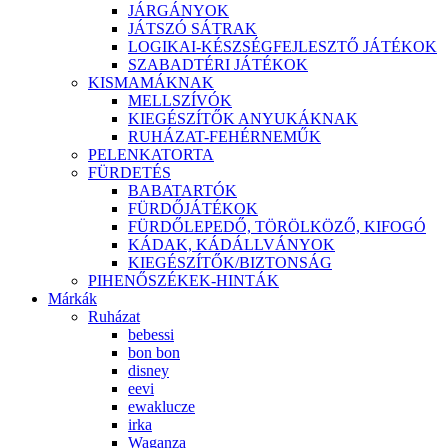
JÁRGÁNYOK
JÁTSZÓ SÁTRAK
LOGIKAI-KÉSZSÉGFEJLESZTŐ JÁTÉKOK
SZABADTÉRI JÁTÉKOK
KISMAMÁKNAK
MELLSZÍVÓK
KIEGÉSZÍTŐK ANYUKÁKNAK
RUHÁZAT-FEHÉRNEMŰK
PELENKATORTA
FÜRDETÉS
BABATARTÓK
FÜRDŐJÁTÉKOK
FÜRDŐLEPEDŐ, TÖRÖLKÖZŐ, KIFOGÓ
KÁDAK, KÁDÁLLVÁNYOK
KIEGÉSZÍTŐK/BIZTONSÁG
PIHENŐSZÉKEK-HINTÁK
Márkák
Ruházat
bebessi
bon bon
disney
eevi
ewaklucze
irka
Waganza