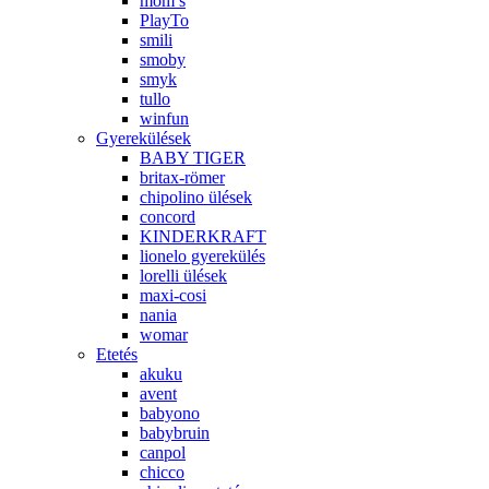
mom’s
PlayTo
smili
smoby
smyk
tullo
winfun
Gyerekülések
BABY TIGER
britax-römer
chipolino ülések
concord
KINDERKRAFT
lionelo gyerekülés
lorelli ülések
maxi-cosi
nania
womar
Etetés
akuku
avent
babyono
babybruin
canpol
chicco