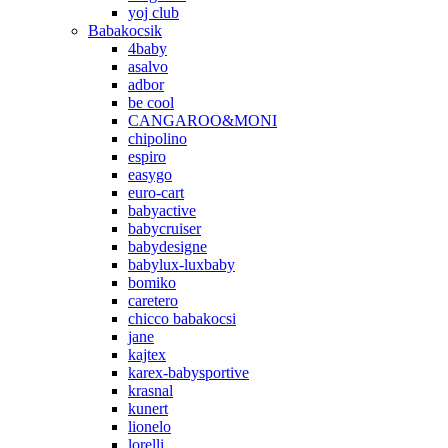
yoj club
Babakocsik
4baby
asalvo
adbor
be cool
CANGAROO&MONI
chipolino
espiro
easygo
euro-cart
babyactive
babycruiser
babydesigne
babylux-luxbaby
bomiko
caretero
chicco babakocsi
jane
kajtex
karex-babysportive
krasnal
kunert
lionelo
lorelli