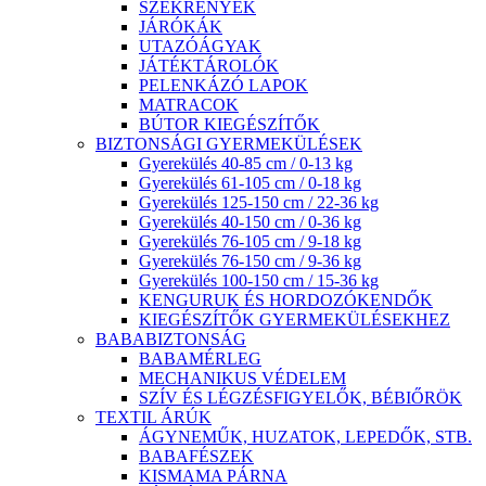
SZEKRÉNYEK
JÁRÓKÁK
UTAZÓÁGYAK
JÁTÉKTÁROLÓK
PELENKÁZÓ LAPOK
MATRACOK
BÚTOR KIEGÉSZÍTŐK
BIZTONSÁGI GYERMEKÜLÉSEK
Gyerekülés 40-85 cm / 0-13 kg
Gyerekülés 61-105 cm / 0-18 kg
Gyerekülés 125-150 cm / 22-36 kg
Gyerekülés 40-150 cm / 0-36 kg
Gyerekülés 76-105 cm / 9-18 kg
Gyerekülés 76-150 cm / 9-36 kg
Gyerekülés 100-150 cm / 15-36 kg
KENGURUK ÉS HORDOZÓKENDŐK
KIEGÉSZÍTŐK GYERMEKÜLÉSEKHEZ
BABABIZTONSÁG
BABAMÉRLEG
MECHANIKUS VÉDELEM
SZÍV ÉS LÉGZÉSFIGYELŐK, BÉBIŐRÖK
TEXTIL ÁRÚK
ÁGYNEMŰK, HUZATOK, LEPEDŐK, STB.
BABAFÉSZEK
KISMAMA PÁRNA