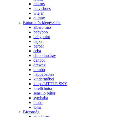
mikrus
play shoes
wiejar
quinny
Bútorok és kiegészítők
albero mio
babyboo
babypoint
bajka
berber
ceba
chipolino ágy
danpol
drewex
dumbó
happybabies
kindermőbel
klups/LITTLE SKY
lorelli bútor
sensillo bútor
symbaba
timba
tomi
Biztonság
angel care