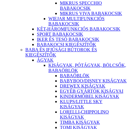
MIKRUS SPECCHIO
BABAKOCSIK
MIKRUS VIVA BABAKOCSIK
WIEJAR MULTIFUNKCIÓS
BABAKOCSIK
KÉT-HÁROMFUNKCIÓS BABAKOCSIK
SPORT BABAKOCSIK
IKER ÉS TESÓ BABAKOCSIK
BABAKOCSI KIEGÉSZÍTŐK
BABA ÉS IFJÚSÁGI BÚTOROK ÉS
KIEGÉSZÍTŐK
ÁGYAK
KISÁGYAK, PÓTÁGYAK, BÖLCSŐK,
BABAÖBLÖK
BABAÖBLÖK
BABYBOO/DISNEY KISÁGYAK
DREWEX KISÁGYAK
EGYÉB GYÁRTÓK KISÁGYAI
KINDERMŐBEL KISÁGYAK
KLUPS/LITTLE SKY
KISÁGYAK
LORELLI-CHIPPOLINO
KISÁGYAK
TIMBA KISÁGYAK
TOMI KISÁGYAK