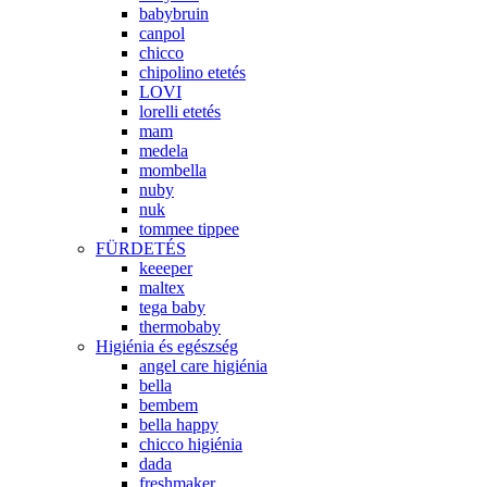
babybruin
canpol
chicco
chipolino etetés
LOVI
lorelli etetés
mam
medela
mombella
nuby
nuk
tommee tippee
FÜRDETÉS
keeeper
maltex
tega baby
thermobaby
Higiénia és egészség
angel care higiénia
bella
bembem
bella happy
chicco higiénia
dada
freshmaker