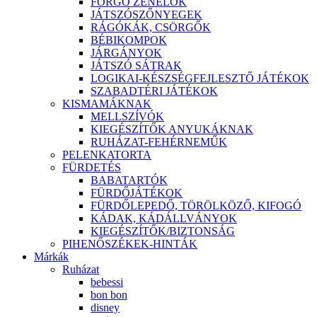
FORGÓ ZENÉLŐK
JÁTSZÓSZŐNYEGEK
RÁGÓKÁK, CSÖRGŐK
BÉBIKOMPOK
JÁRGÁNYOK
JÁTSZÓ SÁTRAK
LOGIKAI-KÉSZSÉGFEJLESZTŐ JÁTÉKOK
SZABADTÉRI JÁTÉKOK
KISMAMÁKNAK
MELLSZÍVÓK
KIEGÉSZÍTŐK ANYUKÁKNAK
RUHÁZAT-FEHÉRNEMŰK
PELENKATORTA
FÜRDETÉS
BABATARTÓK
FÜRDŐJÁTÉKOK
FÜRDŐLEPEDŐ, TÖRÖLKÖZŐ, KIFOGÓ
KÁDAK, KÁDÁLLVÁNYOK
KIEGÉSZÍTŐK/BIZTONSÁG
PIHENŐSZÉKEK-HINTÁK
Márkák
Ruházat
bebessi
bon bon
disney