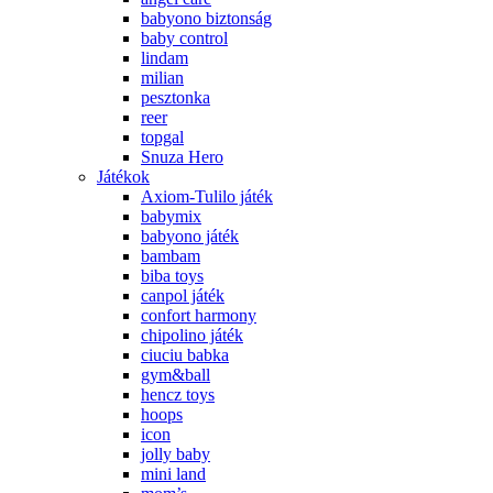
babyono biztonság
baby control
lindam
milian
pesztonka
reer
topgal
Snuza Hero
Játékok
Axiom-Tulilo játék
babymix
babyono játék
bambam
biba toys
canpol játék
confort harmony
chipolino játék
ciuciu babka
gym&ball
hencz toys
hoops
icon
jolly baby
mini land