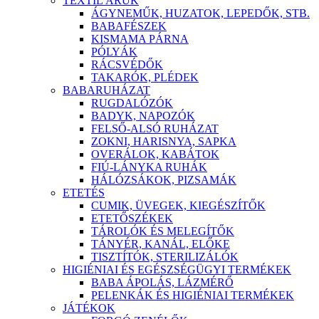
TEXTIL ÁRÚK
ÁGYNEMŰK, HUZATOK, LEPEDŐK, STB.
BABAFÉSZEK
KISMAMA PÁRNA
PÓLYÁK
RÁCSVÉDŐK
TAKARÓK, PLÉDEK
BABARUHÁZAT
RUGDALÓZÓK
BADYK, NAPOZÓK
FELSŐ-ALSÓ RUHÁZAT
ZOKNI, HARISNYA, SAPKA
OVERÁLOK, KABÁTOK
FIÚ-LÁNYKA RUHÁK
HÁLÓZSÁKOK, PIZSAMÁK
ETETÉS
CUMIK, ÜVEGEK, KIEGÉSZÍTŐK
ETETŐSZÉKEK
TÁROLÓK ÉS MELEGÍTŐK
TÁNYÉR, KANÁL, ELŐKE
TISZTÍTÓK, STERILIZÁLÓK
HIGIÉNIAI ÉS EGÉSZSÉGÜGYI TERMÉKEK
BABA ÁPOLÁS, LÁZMÉRŐ
PELENKÁK ÉS HIGIÉNIAI TERMÉKEK
JÁTÉKOK