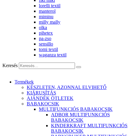
fiki miki
lorelli textil
manterol
miminu
milly mally
olka
pihetex
pa-zso
sensillo
tomi textil
waganza textil
Keresés
Termékek
KÉSZLETEN, AZONNAL ELVIHETŐ
KIÁRUSÍTÁS
AJÁNDÉK ÖTLETEK
BABAKOCSIK
MULTIFUNKCIÓS BABAKOCSIK
ADBOR MULTIFUNKCIÓS
BABAKOCSIK
KINDERKRAFT MULTIFUNKCIÓS
BABAKOCSIK