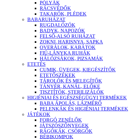
PÓLYÁK
RÁCSVÉDŐK
TAKARÓK, PLÉDEK
BABARUHÁZAT
RUGDALÓZÓK
BADYK, NAPOZÓK
FELSŐ-ALSÓ RUHÁZAT
ZOKNI, HARISNYA, SAPKA
OVERÁLOK, KABÁTOK
FIÚ-LÁNYKA RUHÁK
HÁLÓZSÁKOK, PIZSAMÁK
ETETÉS
CUMIK, ÜVEGEK, KIEGÉSZÍTŐK
ETETŐSZÉKEK
TÁROLÓK ÉS MELEGÍTŐK
TÁNYÉR, KANÁL, ELŐKE
TISZTÍTÓK, STERILIZÁLÓK
HIGIÉNIAI ÉS EGÉSZSÉGÜGYI TERMÉKEK
BABA ÁPOLÁS, LÁZMÉRŐ
PELENKÁK ÉS HIGIÉNIAI TERMÉKEK
JÁTÉKOK
FORGÓ ZENÉLŐK
JÁTSZÓSZŐNYEGEK
RÁGÓKÁK, CSÖRGŐK
BÉBIKOMPOK