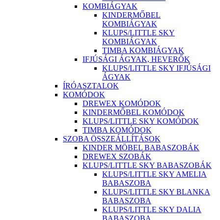
KOMBIÁGYAK
KINDERMŐBEL
KOMBIÁGYAK
KLUPS/LITTLE SKY
KOMBIÁGYAK
TIMBA KOMBIÁGYAK
IFJÚSÁGI ÁGYAK, HEVERŐK
KLUPS/LITTLE SKY IFJÚSÁGI
ÁGYAK
ÍRÓASZTALOK
KOMÓDOK
DREWEX KOMÓDOK
KINDERMŐBEL KOMÓDOK
KLUPS/LITTLE SKY KOMÓDOK
TIMBA KOMÓDOK
SZOBA ÖSSZEÁLLÍTÁSOK
KINDER MÖBEL BABASZOBÁK
DREWEX SZOBÁK
KLUPS/LITTLE SKY BABASZOBÁK
KLUPS/LITTLE SKY AMELIA
BABASZOBA
KLUPS/LITTLE SKY BLANKA
BABASZOBA
KLUPS/LITTLE SKY DALIA
BABASZOBA