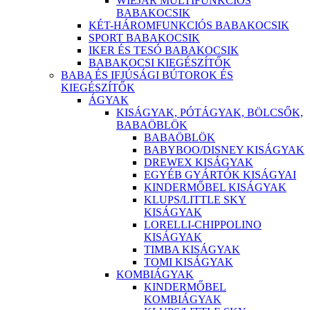
WIEJAR MULTIFUNKCIÓS
BABAKOCSIK
KÉT-HÁROMFUNKCIÓS BABAKOCSIK
SPORT BABAKOCSIK
IKER ÉS TESÓ BABAKOCSIK
BABAKOCSI KIEGÉSZÍTŐK
BABA ÉS IFJÚSÁGI BÚTOROK ÉS
KIEGÉSZÍTŐK
ÁGYAK
KISÁGYAK, PÓTÁGYAK, BÖLCSŐK,
BABAÖBLÖK
BABAÖBLÖK
BABYBOO/DISNEY KISÁGYAK
DREWEX KISÁGYAK
EGYÉB GYÁRTÓK KISÁGYAI
KINDERMŐBEL KISÁGYAK
KLUPS/LITTLE SKY
KISÁGYAK
LORELLI-CHIPPOLINO
KISÁGYAK
TIMBA KISÁGYAK
TOMI KISÁGYAK
KOMBIÁGYAK
KINDERMŐBEL
KOMBIÁGYAK