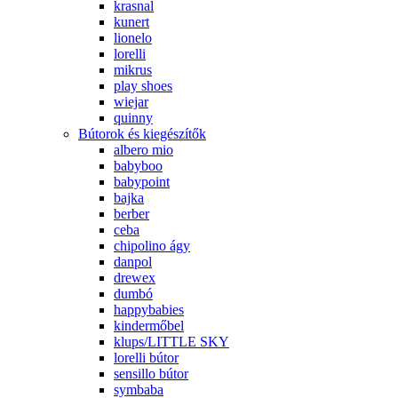
krasnal
kunert
lionelo
lorelli
mikrus
play shoes
wiejar
quinny
Bútorok és kiegészítők
albero mio
babyboo
babypoint
bajka
berber
ceba
chipolino ágy
danpol
drewex
dumbó
happybabies
kindermőbel
klups/LITTLE SKY
lorelli bútor
sensillo bútor
symbaba