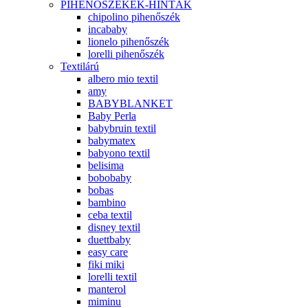
PIHENŐSZÉKEK-HINTÁK
chipolino pihenőszék
incababy
lionelo pihenőszék
lorelli pihenőszék
Textilárú
albero mio textil
amy
BABYBLANKET
Baby Perla
babybruin textil
babymatex
babyono textil
belisima
bobobaby
bobas
bambino
ceba textil
disney textil
duettbaby
easy care
fiki miki
lorelli textil
manterol
miminu