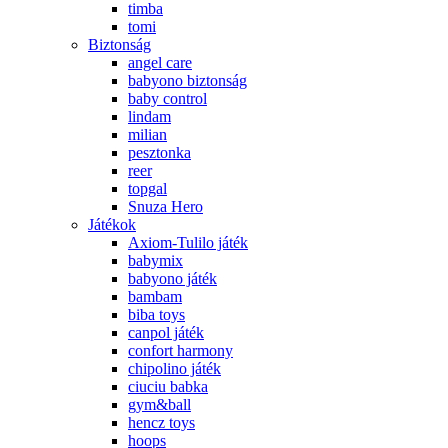
timba
tomi
Biztonság
angel care
babyono biztonság
baby control
lindam
milian
pesztonka
reer
topgal
Snuza Hero
Játékok
Axiom-Tulilo játék
babymix
babyono játék
bambam
biba toys
canpol játék
confort harmony
chipolino játék
ciuciu babka
gym&ball
hencz toys
hoops