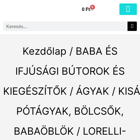
0
0
Ft
Kezdőlap
/
BABA ÉS
IFJÚSÁGI BÚTOROK ÉS
KIEGÉSZÍTŐK
/
ÁGYAK
/
KIS
PÓTÁGYAK, BÖLCSŐK,
BABAÖBLÖK
/ LORELLI-