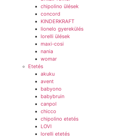
chipolino ülések
concord
KINDERKRAFT
lionelo gyerekülés
lorelli ülések
maxi-cosi
nania
womar
Etetés
akuku
avent
babyono
babybruin
canpol
chicco
chipolino etetés
LOVI
lorelli etetés