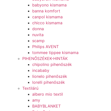
babyono kismama
banna komfort
canpol kismama
chicco kismama
donna
nuvita
scamp
Philips AVENT
tommee tippee kismama
PIHENŐSZÉKEK-HINTÁK
chipolino pihenőszék
incababy
lionelo pihenőszék
lorelli pihenőszék
Textilárú
albero mio textil
amy
BABYBLANKET