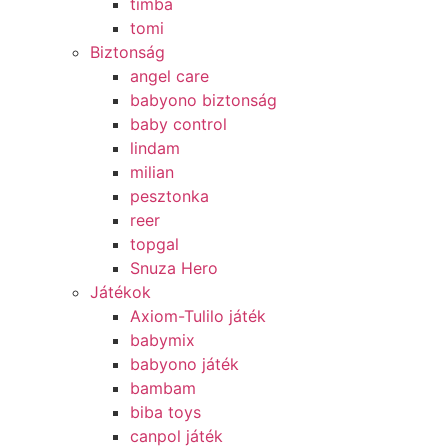
timba
tomi
Biztonság
angel care
babyono biztonság
baby control
lindam
milian
pesztonka
reer
topgal
Snuza Hero
Játékok
Axiom-Tulilo játék
babymix
babyono játék
bambam
biba toys
canpol játék