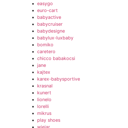
easygo
euro-cart
babyactive
babycruiser
babydesigne
babylux-luxbaby
bomiko
caretero
chicco babakocsi
jane
kajtex
karex-babysportive
krasnal
kunert
lionelo
lorelli
mikrus
play shoes
wiejar