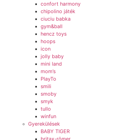
confort harmony
chipolino játék
ciuciu babka
gym&ball
hencz toys
hoops
icon
jolly baby
mini land
mom’s
PlayTo
smili
smoby
smyk
tullo
winfun
Gyerekülések
BABY TIGER
britax-römer