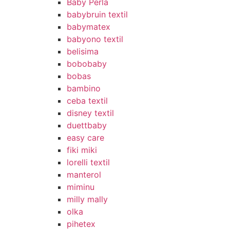
Baby Perla
babybruin textil
babymatex
babyono textil
belisima
bobobaby
bobas
bambino
ceba textil
disney textil
duettbaby
easy care
fiki miki
lorelli textil
manterol
miminu
milly mally
olka
pihetex