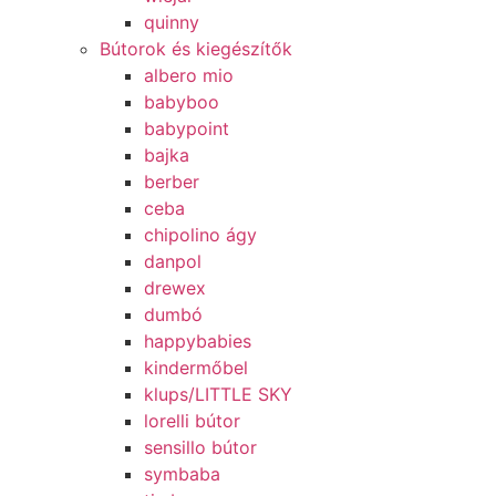
quinny
Bútorok és kiegészítők
albero mio
babyboo
babypoint
bajka
berber
ceba
chipolino ágy
danpol
drewex
dumbó
happybabies
kindermőbel
klups/LITTLE SKY
lorelli bútor
sensillo bútor
symbaba