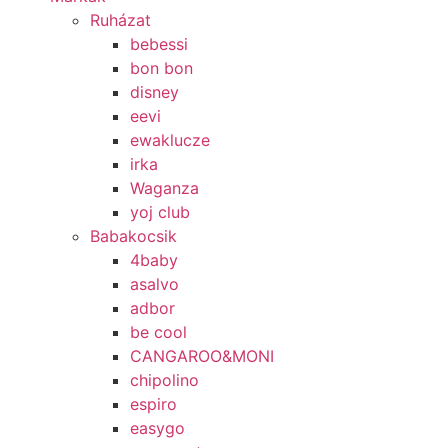
Ruházat
bebessi
bon bon
disney
eevi
ewaklucze
irka
Waganza
yoj club
Babakocsik
4baby
asalvo
adbor
be cool
CANGAROO&MONI
chipolino
espiro
easygo