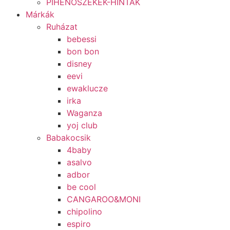
PIHENŐSZÉKEK-HINTÁK
Márkák
Ruházat
bebessi
bon bon
disney
eevi
ewaklucze
irka
Waganza
yoj club
Babakocsik
4baby
asalvo
adbor
be cool
CANGAROO&MONI
chipolino
espiro