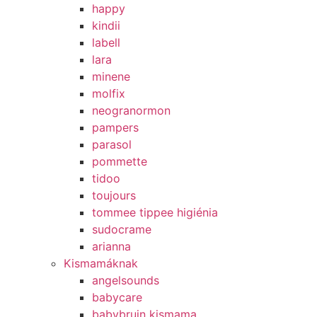
happy
kindii
labell
lara
minene
molfix
neogranormon
pampers
parasol
pommette
tidoo
toujours
tommee tippee higiénia
sudocrame
arianna
Kismamáknak
angelsounds
babycare
babybruin kismama