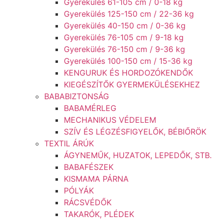
Gyerekülés 61-105 cm / 0-18 kg
Gyerekülés 125-150 cm / 22-36 kg
Gyerekülés 40-150 cm / 0-36 kg
Gyerekülés 76-105 cm / 9-18 kg
Gyerekülés 76-150 cm / 9-36 kg
Gyerekülés 100-150 cm / 15-36 kg
KENGURUK ÉS HORDOZÓKENDŐK
KIEGÉSZÍTŐK GYERMEKÜLÉSEKHEZ
BABABIZTONSÁG
BABAMÉRLEG
MECHANIKUS VÉDELEM
SZÍV ÉS LÉGZÉSFIGYELŐK, BÉBIŐRÖK
TEXTIL ÁRÚK
ÁGYNEMŰK, HUZATOK, LEPEDŐK, STB.
BABAFÉSZEK
KISMAMA PÁRNA
PÓLYÁK
RÁCSVÉDŐK
TAKARÓK, PLÉDEK