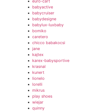
euro-cart
babyactive
babycruiser
babydesigne
babylux-luxbaby
bomiko
caretero
chicco babakocsi
jane
kajtex
karex-babysportive
krasnal
kunert
lionelo
lorelli
mikrus
play shoes
wiejar
quinny