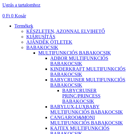
Ugrás a tartalomhoz
0
Ft
0
Kosár
Termékek
KÉSZLETEN, AZONNAL ELVIHETŐ
KIÁRUSÍTÁS
AJÁNDÉK ÖTLETEK
BABAKOCSIK
MULTIFUNKCIÓS BABAKOCSIK
ADBOR MULTIFUNKCIÓS
BABAKOCSIK
KINDERKRAFT MULTIFUNKCIÓS
BABAKOCSIK
BABYCRUISER MULTIFUNKCIÓS
BABAKOCSIK
BABYCRUISER
PRINC/PRINCESS
BABAKOCSIK
BABYLUX-LUXBABY
MULTIFUNKCIÓS BABAKOCSIK
CANGAROO&MONI
MULTIFUNKCIÓS BABAKOCSIK
KAJTEX MULTIFUNKCIÓS
BABAKOCSIK