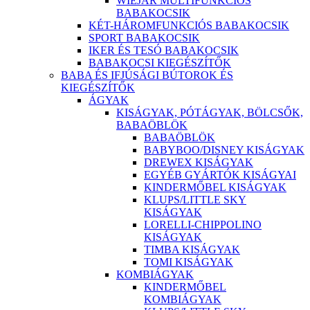
WIEJAR MULTIFUNKCIÓS
BABAKOCSIK
KÉT-HÁROMFUNKCIÓS BABAKOCSIK
SPORT BABAKOCSIK
IKER ÉS TESÓ BABAKOCSIK
BABAKOCSI KIEGÉSZÍTŐK
BABA ÉS IFJÚSÁGI BÚTOROK ÉS
KIEGÉSZÍTŐK
ÁGYAK
KISÁGYAK, PÓTÁGYAK, BÖLCSŐK,
BABAÖBLÖK
BABAÖBLÖK
BABYBOO/DISNEY KISÁGYAK
DREWEX KISÁGYAK
EGYÉB GYÁRTÓK KISÁGYAI
KINDERMŐBEL KISÁGYAK
KLUPS/LITTLE SKY
KISÁGYAK
LORELLI-CHIPPOLINO
KISÁGYAK
TIMBA KISÁGYAK
TOMI KISÁGYAK
KOMBIÁGYAK
KINDERMŐBEL
KOMBIÁGYAK