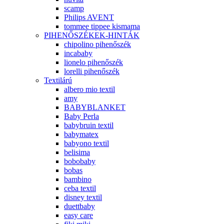
scamp
Philips AVENT
tommee tippee kismama
PIHENŐSZÉKEK-HINTÁK
chipolino pihenőszék
incababy
lionelo pihenőszék
lorelli pihenőszék
Textilárú
albero mio textil
amy
BABYBLANKET
Baby Perla
babybruin textil
babymatex
babyono textil
belisima
bobobaby
bobas
bambino
ceba textil
disney textil
duettbaby
easy care