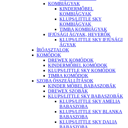
KOMBIÁGYAK
KINDERMŐBEL
KOMBIÁGYAK
KLUPS/LITTLE SKY
KOMBIÁGYAK
TIMBA KOMBIÁGYAK
IFJÚSÁGI ÁGYAK, HEVERŐK
KLUPS/LITTLE SKY IFJÚSÁGI
ÁGYAK
ÍRÓASZTALOK
KOMÓDOK
DREWEX KOMÓDOK
KINDERMŐBEL KOMÓDOK
KLUPS/LITTLE SKY KOMÓDOK
TIMBA KOMÓDOK
SZOBA ÖSSZEÁLLÍTÁSOK
KINDER MÖBEL BABASZOBÁK
DREWEX SZOBÁK
KLUPS/LITTLE SKY BABASZOBÁK
KLUPS/LITTLE SKY AMELIA
BABASZOBA
KLUPS/LITTLE SKY BLANKA
BABASZOBA
KLUPS/LITTLE SKY DALIA
BABASZOBA