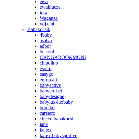
eevi
ewaklucze
irka
Waganza
yoj club
Babakocsik
4baby
asalvo
adbor
be cool
CANGAROO&MONI
chipolino
espiro
easygo
euro-cart
babyactive
babycruiser
babydesigne
babylux-luxbaby
bomiko
caretero
chicco babakocsi
jane
kajtex
karex-babysportive