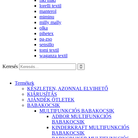
fiki miki
lorelli textil
manterol
miminu
milly mally
olka
pihetex
pa-zso
sensillo
tomi textil
waganza textil
Keresés
Termékek
KÉSZLETEN, AZONNAL ELVIHETŐ
KIÁRUSÍTÁS
AJÁNDÉK ÖTLETEK
BABAKOCSIK
MULTIFUNKCIÓS BABAKOCSIK
ADBOR MULTIFUNKCIÓS
BABAKOCSIK
KINDERKRAFT MULTIFUNKCIÓS
BABAKOCSIK