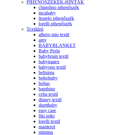
PIHENŐSZÉKEK-HINTÁK
chipolino pihenőszék
incababy
lionelo pihenőszék
lorelli pihenőszék
Textilárú
albero mio textil
amy
BABYBLANKET
Baby Perla
babybruin textil
babymatex
babyono textil
belisima
bobobaby
bobas
bambino
ceba textil
disney textil
duettbaby
easy care
fiki miki
lorelli textil
manterol
miminu