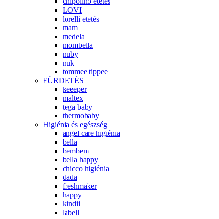
chipolino etetés
LOVI
lorelli etetés
mam
medela
mombella
nuby
nuk
tommee tippee
FÜRDETÉS
keeeper
maltex
tega baby
thermobaby
Higiénia és egészség
angel care higiénia
bella
bembem
bella happy
chicco higiénia
dada
freshmaker
happy
kindii
labell