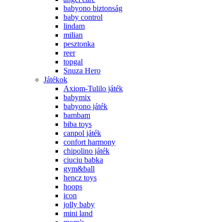
babyono biztonság
baby control
lindam
milian
pesztonka
reer
topgal
Snuza Hero
Játékok
Axiom-Tulilo játék
babymix
babyono játék
bambam
biba toys
canpol játék
confort harmony
chipolino játék
ciuciu babka
gym&ball
hencz toys
hoops
icon
jolly baby
mini land