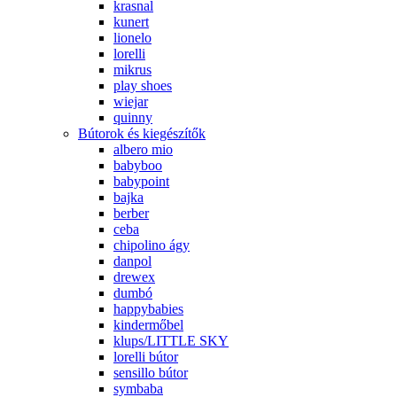
krasnal
kunert
lionelo
lorelli
mikrus
play shoes
wiejar
quinny
Bútorok és kiegészítők
albero mio
babyboo
babypoint
bajka
berber
ceba
chipolino ágy
danpol
drewex
dumbó
happybabies
kindermőbel
klups/LITTLE SKY
lorelli bútor
sensillo bútor
symbaba