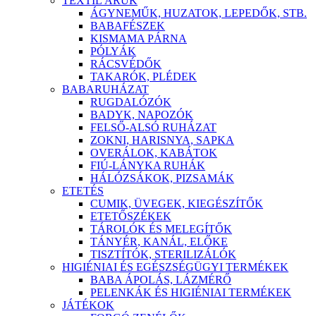
TEXTIL ÁRÚK
ÁGYNEMŰK, HUZATOK, LEPEDŐK, STB.
BABAFÉSZEK
KISMAMA PÁRNA
PÓLYÁK
RÁCSVÉDŐK
TAKARÓK, PLÉDEK
BABARUHÁZAT
RUGDALÓZÓK
BADYK, NAPOZÓK
FELSŐ-ALSÓ RUHÁZAT
ZOKNI, HARISNYA, SAPKA
OVERÁLOK, KABÁTOK
FIÚ-LÁNYKA RUHÁK
HÁLÓZSÁKOK, PIZSAMÁK
ETETÉS
CUMIK, ÜVEGEK, KIEGÉSZÍTŐK
ETETŐSZÉKEK
TÁROLÓK ÉS MELEGÍTŐK
TÁNYÉR, KANÁL, ELŐKE
TISZTÍTÓK, STERILIZÁLÓK
HIGIÉNIAI ÉS EGÉSZSÉGÜGYI TERMÉKEK
BABA ÁPOLÁS, LÁZMÉRŐ
PELENKÁK ÉS HIGIÉNIAI TERMÉKEK
JÁTÉKOK