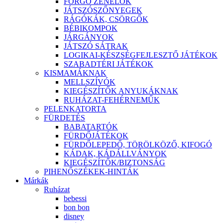
FORGÓ ZENÉLŐK
JÁTSZÓSZŐNYEGEK
RÁGÓKÁK, CSÖRGŐK
BÉBIKOMPOK
JÁRGÁNYOK
JÁTSZÓ SÁTRAK
LOGIKAI-KÉSZSÉGFEJLESZTŐ JÁTÉKOK
SZABADTÉRI JÁTÉKOK
KISMAMÁKNAK
MELLSZÍVÓK
KIEGÉSZÍTŐK ANYUKÁKNAK
RUHÁZAT-FEHÉRNEMŰK
PELENKATORTA
FÜRDETÉS
BABATARTÓK
FÜRDŐJÁTÉKOK
FÜRDŐLEPEDŐ, TÖRÖLKÖZŐ, KIFOGÓ
KÁDAK, KÁDÁLLVÁNYOK
KIEGÉSZÍTŐK/BIZTONSÁG
PIHENŐSZÉKEK-HINTÁK
Márkák
Ruházat
bebessi
bon bon
disney