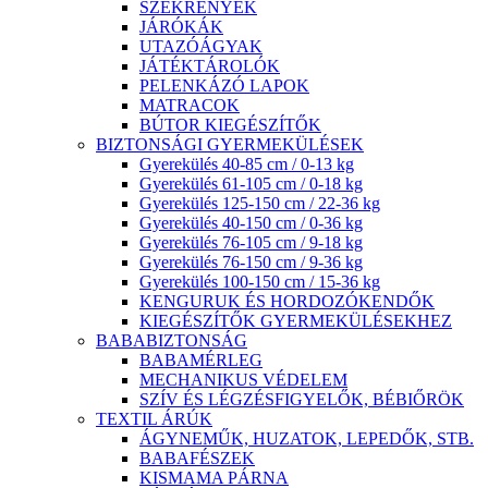
SZEKRÉNYEK
JÁRÓKÁK
UTAZÓÁGYAK
JÁTÉKTÁROLÓK
PELENKÁZÓ LAPOK
MATRACOK
BÚTOR KIEGÉSZÍTŐK
BIZTONSÁGI GYERMEKÜLÉSEK
Gyerekülés 40-85 cm / 0-13 kg
Gyerekülés 61-105 cm / 0-18 kg
Gyerekülés 125-150 cm / 22-36 kg
Gyerekülés 40-150 cm / 0-36 kg
Gyerekülés 76-105 cm / 9-18 kg
Gyerekülés 76-150 cm / 9-36 kg
Gyerekülés 100-150 cm / 15-36 kg
KENGURUK ÉS HORDOZÓKENDŐK
KIEGÉSZÍTŐK GYERMEKÜLÉSEKHEZ
BABABIZTONSÁG
BABAMÉRLEG
MECHANIKUS VÉDELEM
SZÍV ÉS LÉGZÉSFIGYELŐK, BÉBIŐRÖK
TEXTIL ÁRÚK
ÁGYNEMŰK, HUZATOK, LEPEDŐK, STB.
BABAFÉSZEK
KISMAMA PÁRNA