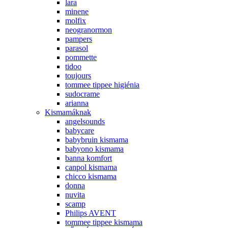
lara
minene
molfix
neogranormon
pampers
parasol
pommette
tidoo
toujours
tommee tippee higiénia
sudocrame
arianna
Kismamáknak
angelsounds
babycare
babybruin kismama
babyono kismama
banna komfort
canpol kismama
chicco kismama
donna
nuvita
scamp
Philips AVENT
tommee tippee kismama