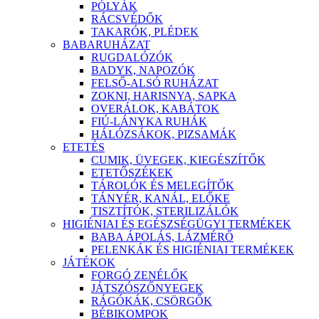
PÓLYÁK
RÁCSVÉDŐK
TAKARÓK, PLÉDEK
BABARUHÁZAT
RUGDALÓZÓK
BADYK, NAPOZÓK
FELSŐ-ALSÓ RUHÁZAT
ZOKNI, HARISNYA, SAPKA
OVERÁLOK, KABÁTOK
FIÚ-LÁNYKA RUHÁK
HÁLÓZSÁKOK, PIZSAMÁK
ETETÉS
CUMIK, ÜVEGEK, KIEGÉSZÍTŐK
ETETŐSZÉKEK
TÁROLÓK ÉS MELEGÍTŐK
TÁNYÉR, KANÁL, ELŐKE
TISZTÍTÓK, STERILIZÁLÓK
HIGIÉNIAI ÉS EGÉSZSÉGÜGYI TERMÉKEK
BABA ÁPOLÁS, LÁZMÉRŐ
PELENKÁK ÉS HIGIÉNIAI TERMÉKEK
JÁTÉKOK
FORGÓ ZENÉLŐK
JÁTSZÓSZŐNYEGEK
RÁGÓKÁK, CSÖRGŐK
BÉBIKOMPOK