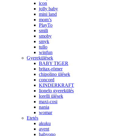
icon
jolly baby
mini land
mom’s
PlayTo
smili
smoby
smyk
tullo
winfun
Gyerekülések
BABY TIGER
britax-römer
chipolino ülések
concord
KINDERKRAFT
lionelo gyerekülés
lorelli ülések
maxi-cosi
nania
womar
Etetés
akuku
avent
babyono