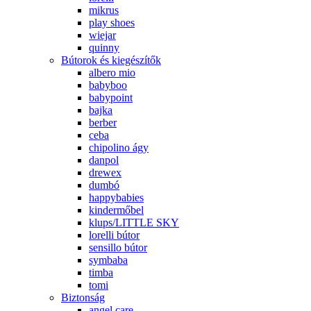
mikrus
play shoes
wiejar
quinny
Bútorok és kiegészítők
albero mio
babyboo
babypoint
bajka
berber
ceba
chipolino ágy
danpol
drewex
dumbó
happybabies
kindermőbel
klups/LITTLE SKY
lorelli bútor
sensillo bútor
symbaba
timba
tomi
Biztonság
angel care