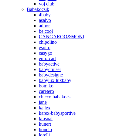
yoj club
Babakocsik
4baby
asalvo
adbor
be cool
CANGAROO&MONI
chipolino
espiro
easygo
euro-cart
babyactive
babycruiser
babydesigne
babylux-luxbaby
bomiko
caretero
chicco babakocsi
jane
kajtex
karex-babysportive
krasnal
kunert
lionelo
lorelli