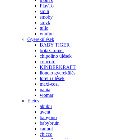
mom’s
PlayTo
smili
smoby
smyk
tullo
winfun
Gyerekülések
BABY TIGER
britax-römer
chipolino ülések
concord
KINDERKRAFT
lionelo gyerekülés
lorelli ülések
maxi-cosi
nania
womar
Etetés
akuku
avent
babyono
babybruin
canpol
chicco