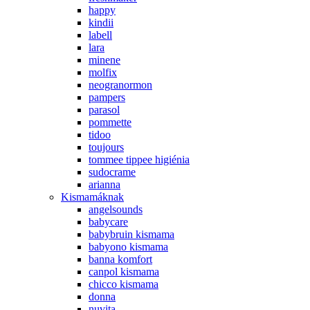
happy
kindii
labell
lara
minene
molfix
neogranormon
pampers
parasol
pommette
tidoo
toujours
tommee tippee higiénia
sudocrame
arianna
Kismamáknak
angelsounds
babycare
babybruin kismama
babyono kismama
banna komfort
canpol kismama
chicco kismama
donna
nuvita