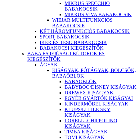
MIKRUS SPECCHIO
BABAKOCSIK
MIKRUS VIVA BABAKOCSIK
WIEJAR MULTIFUNKCIÓS
BABAKOCSIK
KÉT-HÁROMFUNKCIÓS BABAKOCSIK
SPORT BABAKOCSIK
IKER ÉS TESÓ BABAKOCSIK
BABAKOCSI KIEGÉSZÍTŐK
BABA ÉS IFJÚSÁGI BÚTOROK ÉS
KIEGÉSZÍTŐK
ÁGYAK
KISÁGYAK, PÓTÁGYAK, BÖLCSŐK,
BABAÖBLÖK
BABAÖBLÖK
BABYBOO/DISNEY KISÁGYAK
DREWEX KISÁGYAK
EGYÉB GYÁRTÓK KISÁGYAI
KINDERMŐBEL KISÁGYAK
KLUPS/LITTLE SKY
KISÁGYAK
LORELLI-CHIPPOLINO
KISÁGYAK
TIMBA KISÁGYAK
TOMI KISÁGYAK