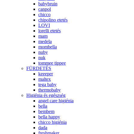
babybruin
canpol
chicco
chipolino etetés
LOVI
lorelli etetés
mam
medela
mombella
nuby
nuk
tommee tippee
FÜRDETÉS
keeeper
maltex
tega baby
thermobaby
Higiénia és egészség
angel care higiénia
bella
bembem
bella happy
chicco higiénia
dada
freshmaker