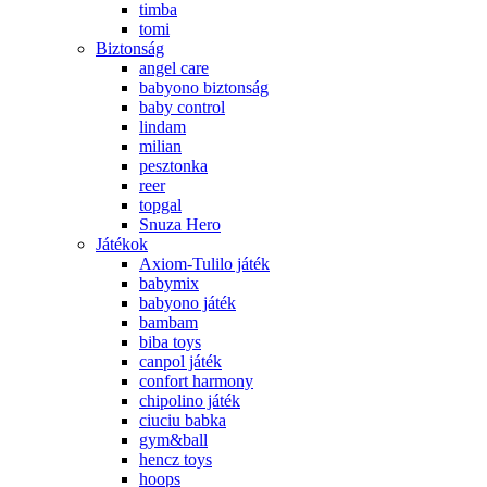
timba
tomi
Biztonság
angel care
babyono biztonság
baby control
lindam
milian
pesztonka
reer
topgal
Snuza Hero
Játékok
Axiom-Tulilo játék
babymix
babyono játék
bambam
biba toys
canpol játék
confort harmony
chipolino játék
ciuciu babka
gym&ball
hencz toys
hoops