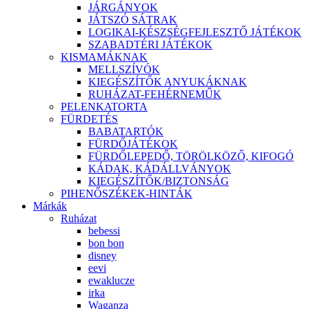
JÁRGÁNYOK
JÁTSZÓ SÁTRAK
LOGIKAI-KÉSZSÉGFEJLESZTŐ JÁTÉKOK
SZABADTÉRI JÁTÉKOK
KISMAMÁKNAK
MELLSZÍVÓK
KIEGÉSZÍTŐK ANYUKÁKNAK
RUHÁZAT-FEHÉRNEMŰK
PELENKATORTA
FÜRDETÉS
BABATARTÓK
FÜRDŐJÁTÉKOK
FÜRDŐLEPEDŐ, TÖRÖLKÖZŐ, KIFOGÓ
KÁDAK, KÁDÁLLVÁNYOK
KIEGÉSZÍTŐK/BIZTONSÁG
PIHENŐSZÉKEK-HINTÁK
Márkák
Ruházat
bebessi
bon bon
disney
eevi
ewaklucze
irka
Waganza