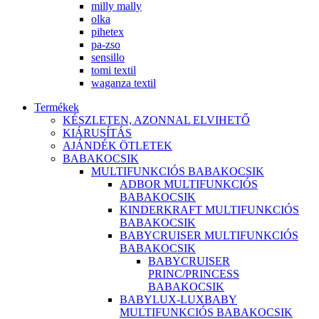
milly mally
olka
pihetex
pa-zso
sensillo
tomi textil
waganza textil
Termékek
KÉSZLETEN, AZONNAL ELVIHETŐ
KIÁRUSÍTÁS
AJÁNDÉK ÖTLETEK
BABAKOCSIK
MULTIFUNKCIÓS BABAKOCSIK
ADBOR MULTIFUNKCIÓS
BABAKOCSIK
KINDERKRAFT MULTIFUNKCIÓS
BABAKOCSIK
BABYCRUISER MULTIFUNKCIÓS
BABAKOCSIK
BABYCRUISER
PRINC/PRINCESS
BABAKOCSIK
BABYLUX-LUXBABY
MULTIFUNKCIÓS BABAKOCSIK