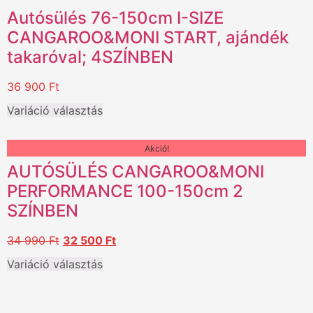
Autósülés 76-150cm I-SIZE
CANGAROO&MONI START, ajándék
takaróval; 4SZÍNBEN
36 900
Ft
Variáció választás
Akció!
AUTÓSÜLÉS CANGAROO&MONI
PERFORMANCE 100-150cm 2
SZÍNBEN
34 990
Ft
32 500
Ft
Variáció választás