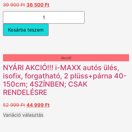
39 900
Ft
36 500
Ft
Kosárba teszem
Akció!
NYÁRI AKCIÓ!!! i-MAXX autós ülés,
isofix, forgatható, 2 plüss+párna 40-
150cm; 4SZÍNBEN; CSAK
RENDELÉSRE
52 999
Ft
44 999
Ft
Variáció választás