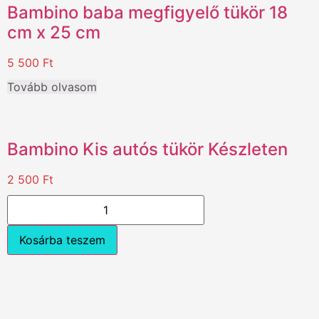
Bambino baba megfigyelő tükör 18
cm x 25 cm
5 500
Ft
Tovább olvasom
Bambino Kis autós tükör Készleten
2 500
Ft
Kosárba teszem