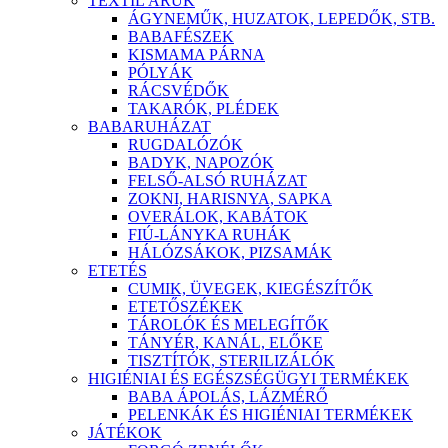
TEXTIL ÁRÚK
ÁGYNEMŰK, HUZATOK, LEPEDŐK, STB.
BABAFÉSZEK
KISMAMA PÁRNA
PÓLYÁK
RÁCSVÉDŐK
TAKARÓK, PLÉDEK
BABARUHÁZAT
RUGDALÓZÓK
BADYK, NAPOZÓK
FELSŐ-ALSÓ RUHÁZAT
ZOKNI, HARISNYA, SAPKA
OVERÁLOK, KABÁTOK
FIÚ-LÁNYKA RUHÁK
HÁLÓZSÁKOK, PIZSAMÁK
ETETÉS
CUMIK, ÜVEGEK, KIEGÉSZÍTŐK
ETETŐSZÉKEK
TÁROLÓK ÉS MELEGÍTŐK
TÁNYÉR, KANÁL, ELŐKE
TISZTÍTÓK, STERILIZÁLÓK
HIGIÉNIAI ÉS EGÉSZSÉGÜGYI TERMÉKEK
BABA ÁPOLÁS, LÁZMÉRŐ
PELENKÁK ÉS HIGIÉNIAI TERMÉKEK
JÁTÉKOK