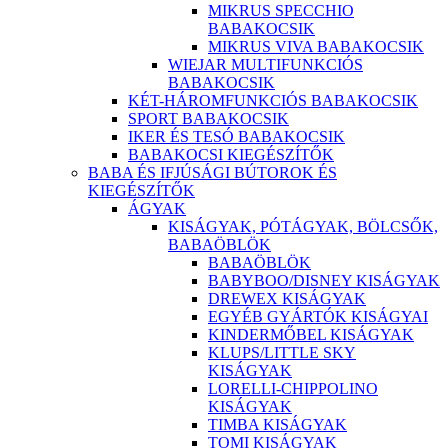
MIKRUS SPECCHIO
BABAKOCSIK
MIKRUS VIVA BABAKOCSIK
WIEJAR MULTIFUNKCIÓS
BABAKOCSIK
KÉT-HÁROMFUNKCIÓS BABAKOCSIK
SPORT BABAKOCSIK
IKER ÉS TESÓ BABAKOCSIK
BABAKOCSI KIEGÉSZÍTŐK
BABA ÉS IFJÚSÁGI BÚTOROK ÉS
KIEGÉSZÍTŐK
ÁGYAK
KISÁGYAK, PÓTÁGYAK, BÖLCSŐK,
BABAÖBLÖK
BABAÖBLÖK
BABYBOO/DISNEY KISÁGYAK
DREWEX KISÁGYAK
EGYÉB GYÁRTÓK KISÁGYAI
KINDERMŐBEL KISÁGYAK
KLUPS/LITTLE SKY
KISÁGYAK
LORELLI-CHIPPOLINO
KISÁGYAK
TIMBA KISÁGYAK
TOMI KISÁGYAK