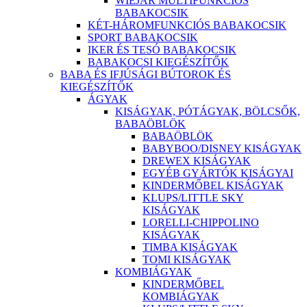
WIEJAR MULTIFUNKCIÓS
BABAKOCSIK
KÉT-HÁROMFUNKCIÓS BABAKOCSIK
SPORT BABAKOCSIK
IKER ÉS TESÓ BABAKOCSIK
BABAKOCSI KIEGÉSZÍTŐK
BABA ÉS IFJÚSÁGI BÚTOROK ÉS
KIEGÉSZÍTŐK
ÁGYAK
KISÁGYAK, PÓTÁGYAK, BÖLCSŐK,
BABAÖBLÖK
BABAÖBLÖK
BABYBOO/DISNEY KISÁGYAK
DREWEX KISÁGYAK
EGYÉB GYÁRTÓK KISÁGYAI
KINDERMŐBEL KISÁGYAK
KLUPS/LITTLE SKY
KISÁGYAK
LORELLI-CHIPPOLINO
KISÁGYAK
TIMBA KISÁGYAK
TOMI KISÁGYAK
KOMBIÁGYAK
KINDERMŐBEL
KOMBIÁGYAK