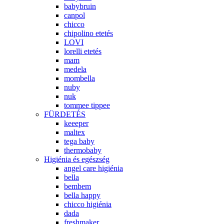
babybruin
canpol
chicco
chipolino etetés
LOVI
lorelli etetés
mam
medela
mombella
nuby
nuk
tommee tippee
FÜRDETÉS
keeeper
maltex
tega baby
thermobaby
Higiénia és egészség
angel care higiénia
bella
bembem
bella happy
chicco higiénia
dada
freshmaker