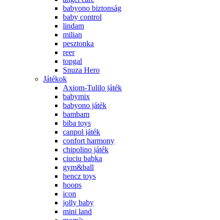
babyono biztonság
baby control
lindam
milian
pesztonka
reer
topgal
Snuza Hero
Játékok
Axiom-Tulilo játék
babymix
babyono játék
bambam
biba toys
canpol játék
confort harmony
chipolino játék
ciuciu babka
gym&ball
hencz toys
hoops
icon
jolly baby
mini land