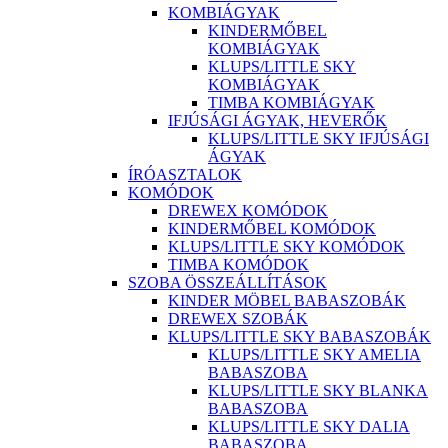
KOMBIÁGYAK
KINDERMŐBEL
KOMBIÁGYAK
KLUPS/LITTLE SKY
KOMBIÁGYAK
TIMBA KOMBIÁGYAK
IFJÚSÁGI ÁGYAK, HEVERŐK
KLUPS/LITTLE SKY IFJÚSÁGI
ÁGYAK
ÍRÓASZTALOK
KOMÓDOK
DREWEX KOMÓDOK
KINDERMŐBEL KOMÓDOK
KLUPS/LITTLE SKY KOMÓDOK
TIMBA KOMÓDOK
SZOBA ÖSSZEÁLLÍTÁSOK
KINDER MÖBEL BABASZOBÁK
DREWEX SZOBÁK
KLUPS/LITTLE SKY BABASZOBÁK
KLUPS/LITTLE SKY AMELIA
BABASZOBA
KLUPS/LITTLE SKY BLANKA
BABASZOBA
KLUPS/LITTLE SKY DALIA
BABASZOBA