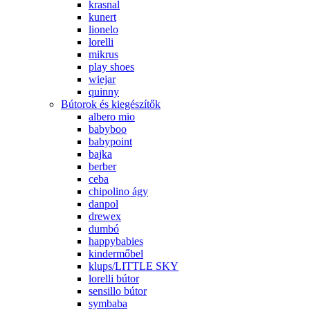
krasnal
kunert
lionelo
lorelli
mikrus
play shoes
wiejar
quinny
Bútorok és kiegészítők
albero mio
babyboo
babypoint
bajka
berber
ceba
chipolino ágy
danpol
drewex
dumbó
happybabies
kindermőbel
klups/LITTLE SKY
lorelli bútor
sensillo bútor
symbaba