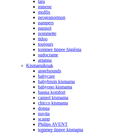
lara
minene
molfix
neogranormon
pampers
parasol
pommette
tidoo
toujours
tommee tippee higiénia
sudocrame
arianna
Kismamáknak
angelsounds
babycare
babybruin kismama
babyono kismama
banna komfort
canpol kismama
chicco kismama
donna
nuvita
scamp
Philips AVENT
tommee tippee kismama