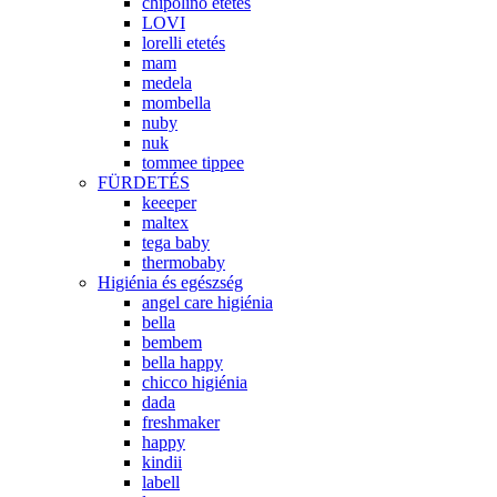
chipolino etetés
LOVI
lorelli etetés
mam
medela
mombella
nuby
nuk
tommee tippee
FÜRDETÉS
keeeper
maltex
tega baby
thermobaby
Higiénia és egészség
angel care higiénia
bella
bembem
bella happy
chicco higiénia
dada
freshmaker
happy
kindii
labell