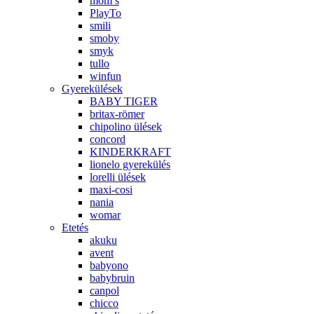
mom’s
PlayTo
smili
smoby
smyk
tullo
winfun
Gyerekülések
BABY TIGER
britax-römer
chipolino ülések
concord
KINDERKRAFT
lionelo gyerekülés
lorelli ülések
maxi-cosi
nania
womar
Etetés
akuku
avent
babyono
babybruin
canpol
chicco