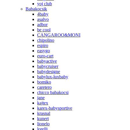
yoj club
Babakocsik
4baby
asalvo
adbor
be cool
CANGAROO&MONI
chipolino
espiro
easygo
euro-cart
babyactive
babycruiser
babydesigne
babylux-luxbaby
bomiko
caretero
chicco babakocsi
jane
kajtex
karex-babysportive
krasnal
kunert
lionelo
lorelli