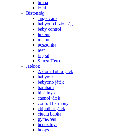
timba
tomi
Biztonság
angel care
babyono biztonság
baby control
lindam
milian
pesztonka
reer
topgal
Snuza Hero
Játékok
Axiom-Tulilo játék
babymix
babyono játék
bambam
biba toys
canpol játék
confort harmony
chipolino játék
ciuciu babka
gym&ball
hencz toys
hoops