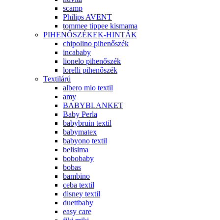
scamp
Philips AVENT
tommee tippee kismama
PIHENŐSZÉKEK-HINTÁK
chipolino pihenőszék
incababy
lionelo pihenőszék
lorelli pihenőszék
Textilárú
albero mio textil
amy
BABYBLANKET
Baby Perla
babybruin textil
babymatex
babyono textil
belisima
bobobaby
bobas
bambino
ceba textil
disney textil
duettbaby
easy care