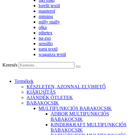
fiki miki
lorelli textil
manterol
miminu
milly mally
olka
pihetex
pa-zso
sensillo
tomi textil
waganza textil
Keresés
Termékek
KÉSZLETEN, AZONNAL ELVIHETŐ
KIÁRUSÍTÁS
AJÁNDÉK ÖTLETEK
BABAKOCSIK
MULTIFUNKCIÓS BABAKOCSIK
ADBOR MULTIFUNKCIÓS
BABAKOCSIK
KINDERKRAFT MULTIFUNKCIÓS
BABAKOCSIK