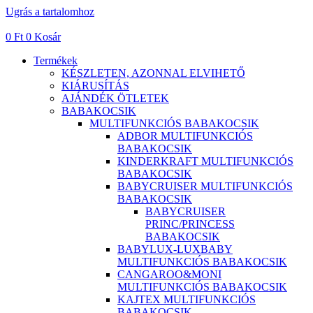
Ugrás a tartalomhoz
0
Ft
0
Kosár
Termékek
KÉSZLETEN, AZONNAL ELVIHETŐ
KIÁRUSÍTÁS
AJÁNDÉK ÖTLETEK
BABAKOCSIK
MULTIFUNKCIÓS BABAKOCSIK
ADBOR MULTIFUNKCIÓS
BABAKOCSIK
KINDERKRAFT MULTIFUNKCIÓS
BABAKOCSIK
BABYCRUISER MULTIFUNKCIÓS
BABAKOCSIK
BABYCRUISER
PRINC/PRINCESS
BABAKOCSIK
BABYLUX-LUXBABY
MULTIFUNKCIÓS BABAKOCSIK
CANGAROO&MONI
MULTIFUNKCIÓS BABAKOCSIK
KAJTEX MULTIFUNKCIÓS
BABAKOCSIK