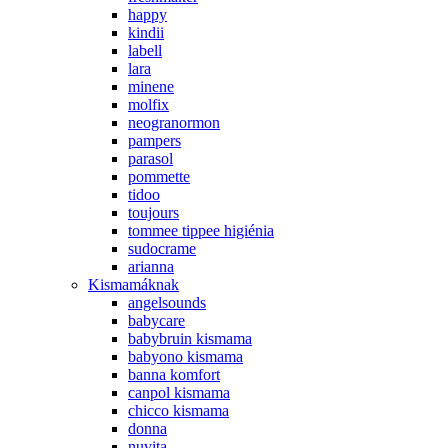
happy
kindii
labell
lara
minene
molfix
neogranormon
pampers
parasol
pommette
tidoo
toujours
tommee tippee higiénia
sudocrame
arianna
Kismamáknak
angelsounds
babycare
babybruin kismama
babyono kismama
banna komfort
canpol kismama
chicco kismama
donna
nuvita