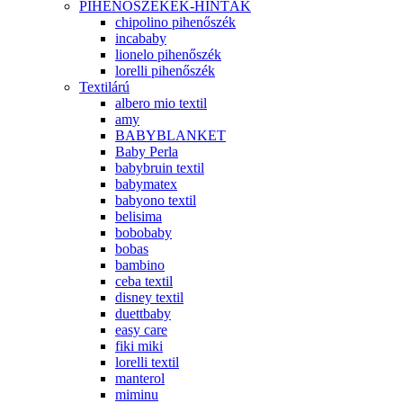
PIHENŐSZÉKEK-HINTÁK
chipolino pihenőszék
incababy
lionelo pihenőszék
lorelli pihenőszék
Textilárú
albero mio textil
amy
BABYBLANKET
Baby Perla
babybruin textil
babymatex
babyono textil
belisima
bobobaby
bobas
bambino
ceba textil
disney textil
duettbaby
easy care
fiki miki
lorelli textil
manterol
miminu