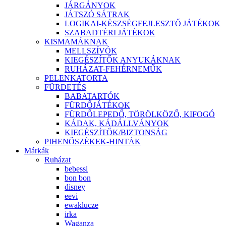
JÁRGÁNYOK
JÁTSZÓ SÁTRAK
LOGIKAI-KÉSZSÉGFEJLESZTŐ JÁTÉKOK
SZABADTÉRI JÁTÉKOK
KISMAMÁKNAK
MELLSZÍVÓK
KIEGÉSZÍTŐK ANYUKÁKNAK
RUHÁZAT-FEHÉRNEMŰK
PELENKATORTA
FÜRDETÉS
BABATARTÓK
FÜRDŐJÁTÉKOK
FÜRDŐLEPEDŐ, TÖRÖLKÖZŐ, KIFOGÓ
KÁDAK, KÁDÁLLVÁNYOK
KIEGÉSZÍTŐK/BIZTONSÁG
PIHENŐSZÉKEK-HINTÁK
Márkák
Ruházat
bebessi
bon bon
disney
eevi
ewaklucze
irka
Waganza