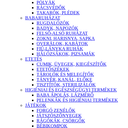
PÓLYÁK
RÁCSVÉDŐK
TAKARÓK, PLÉDEK
BABARUHÁZAT
RUGDALÓZÓK
BADYK, NAPOZÓK
FELSŐ-ALSÓ RUHÁZAT
ZOKNI, HARISNYA, SAPKA
OVERÁLOK, KABÁTOK
FIÚ-LÁNYKA RUHÁK
HÁLÓZSÁKOK, PIZSAMÁK
ETETÉS
CUMIK, ÜVEGEK, KIEGÉSZÍTŐK
ETETŐSZÉKEK
TÁROLÓK ÉS MELEGÍTŐK
TÁNYÉR, KANÁL, ELŐKE
TISZTÍTÓK, STERILIZÁLÓK
HIGIÉNIAI ÉS EGÉSZSÉGÜGYI TERMÉKEK
BABA ÁPOLÁS, LÁZMÉRŐ
PELENKÁK ÉS HIGIÉNIAI TERMÉKEK
JÁTÉKOK
FORGÓ ZENÉLŐK
JÁTSZÓSZŐNYEGEK
RÁGÓKÁK, CSÖRGŐK
BÉBIKOMPOK