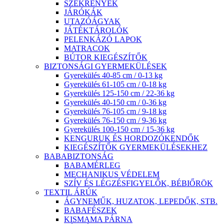
SZEKRÉNYEK
JÁRÓKÁK
UTAZÓÁGYAK
JÁTÉKTÁROLÓK
PELENKÁZÓ LAPOK
MATRACOK
BÚTOR KIEGÉSZÍTŐK
BIZTONSÁGI GYERMEKÜLÉSEK
Gyerekülés 40-85 cm / 0-13 kg
Gyerekülés 61-105 cm / 0-18 kg
Gyerekülés 125-150 cm / 22-36 kg
Gyerekülés 40-150 cm / 0-36 kg
Gyerekülés 76-105 cm / 9-18 kg
Gyerekülés 76-150 cm / 9-36 kg
Gyerekülés 100-150 cm / 15-36 kg
KENGURUK ÉS HORDOZÓKENDŐK
KIEGÉSZÍTŐK GYERMEKÜLÉSEKHEZ
BABABIZTONSÁG
BABAMÉRLEG
MECHANIKUS VÉDELEM
SZÍV ÉS LÉGZÉSFIGYELŐK, BÉBIŐRÖK
TEXTIL ÁRÚK
ÁGYNEMŰK, HUZATOK, LEPEDŐK, STB.
BABAFÉSZEK
KISMAMA PÁRNA