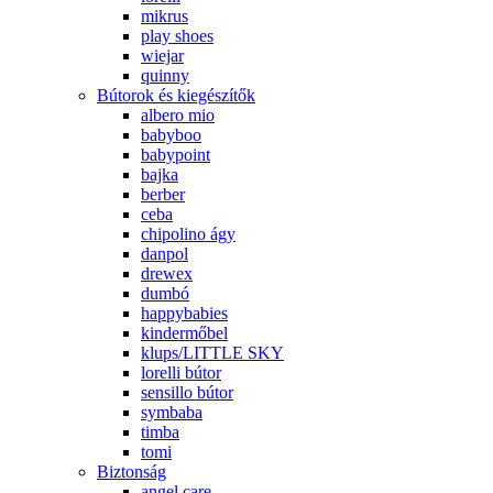
mikrus
play shoes
wiejar
quinny
Bútorok és kiegészítők
albero mio
babyboo
babypoint
bajka
berber
ceba
chipolino ágy
danpol
drewex
dumbó
happybabies
kindermőbel
klups/LITTLE SKY
lorelli bútor
sensillo bútor
symbaba
timba
tomi
Biztonság
angel care