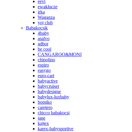
eevi
ewaklucze
irka
Waganza
yoj club
Babakocsik
4baby
asalvo
adbor
be cool
CANGAROO&MONI
chipolino
espiro
easygo
euro-cart
babyactive
babycruiser
babydesigne
babylux-luxbaby
bomiko
caretero
chicco babakocsi
jane
kajtex
karex-babysportive