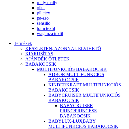
milly mally
olka
pihetex
pa-zso
sensillo
tomi textil
waganza textil
Termékek
KÉSZLETEN, AZONNAL ELVIHETŐ
KIÁRUSÍTÁS
AJÁNDÉK ÖTLETEK
BABAKOCSIK
MULTIFUNKCIÓS BABAKOCSIK
ADBOR MULTIFUNKCIÓS
BABAKOCSIK
KINDERKRAFT MULTIFUNKCIÓS
BABAKOCSIK
BABYCRUISER MULTIFUNKCIÓS
BABAKOCSIK
BABYCRUISER
PRINC/PRINCESS
BABAKOCSIK
BABYLUX-LUXBABY
MULTIFUNKCIÓS BABAKOCSIK