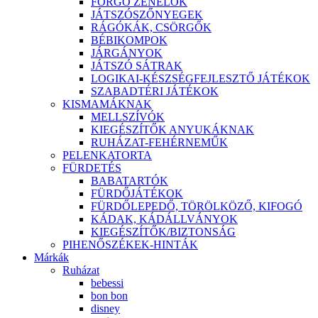
FORGÓ ZENÉLŐK
JÁTSZÓSZŐNYEGEK
RÁGÓKÁK, CSÖRGŐK
BÉBIKOMPOK
JÁRGÁNYOK
JÁTSZÓ SÁTRAK
LOGIKAI-KÉSZSÉGFEJLESZTŐ JÁTÉKOK
SZABADTÉRI JÁTÉKOK
KISMAMÁKNAK
MELLSZÍVÓK
KIEGÉSZÍTŐK ANYUKÁKNAK
RUHÁZAT-FEHÉRNEMŰK
PELENKATORTA
FÜRDETÉS
BABATARTÓK
FÜRDŐJÁTÉKOK
FÜRDŐLEPEDŐ, TÖRÖLKÖZŐ, KIFOGÓ
KÁDAK, KÁDÁLLVÁNYOK
KIEGÉSZÍTŐK/BIZTONSÁG
PIHENŐSZÉKEK-HINTÁK
Márkák
Ruházat
bebessi
bon bon
disney