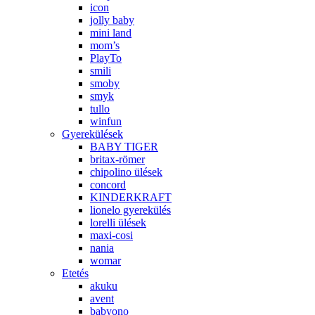
icon
jolly baby
mini land
mom’s
PlayTo
smili
smoby
smyk
tullo
winfun
Gyerekülések
BABY TIGER
britax-römer
chipolino ülések
concord
KINDERKRAFT
lionelo gyerekülés
lorelli ülések
maxi-cosi
nania
womar
Etetés
akuku
avent
babyono