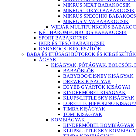
MIKRUS NEXT BABAKOCSIK
MIKRUS TOKYO BABAKOCSIK
MIKRUS SPECCHIO BABAKOCS
MIKRUS VIVA BABAKOCSIK
WIEJAR MULTIFUNKCIÓS BABAKOC
KÉT-HÁROMFUNKCIÓS BABAKOCSIK
SPORT BABAKOCSIK
IKER ÉS TESÓ BABAKOCSIK
BABAKOCSI KIEGÉSZÍTŐK
BABA ÉS IFJÚSÁGI BÚTOROK ÉS KIEGÉSZÍTŐK
ÁGYAK
KISÁGYAK, PÓTÁGYAK, BÖLCSŐK,
BABAÖBLÖK
BABYBOO/DISNEY KISÁGYAK
DREWEX KISÁGYAK
EGYÉB GYÁRTÓK KISÁGYAI
KINDERMŐBEL KISÁGYAK
KLUPS/LITTLE SKY KISÁGYAK
LORELLI-CHIPPOLINO KISÁGY
TIMBA KISÁGYAK
TOMI KISÁGYAK
KOMBIÁGYAK
KINDERMŐBEL KOMBIÁGYAK
KLUPS/LITTLE SKY KOMBIÁG