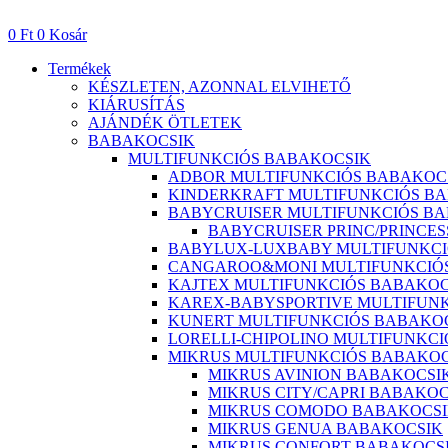
Ugrás
a
0
Ft
0
Kosár
tartalomhoz
Termékek
KÉSZLETEN, AZONNAL ELVIHETŐ
KIÁRUSÍTÁS
AJÁNDÉK ÖTLETEK
BABAKOCSIK
MULTIFUNKCIÓS BABAKOCSIK
ADBOR MULTIFUNKCIÓS BABAKOC
KINDERKRAFT MULTIFUNKCIÓS B
BABYCRUISER MULTIFUNKCIÓS B
BABYCRUISER PRINC/PRINCE
BABYLUX-LUXBABY MULTIFUNKCI
CANGAROO&MONI MULTIFUNKCIÓ
KAJTEX MULTIFUNKCIÓS BABAKOC
KAREX-BABYSPORTIVE MULTIFUN
KUNERT MULTIFUNKCIÓS BABAKO
LORELLI-CHIPOLINO MULTIFUNKC
MIKRUS MULTIFUNKCIÓS BABAKOC
MIKRUS AVINION BABAKOCSI
MIKRUS CITY/CAPRI BABAKOC
MIKRUS COMODO BABAKOCS
MIKRUS GENUA BABAKOCSIK
MIKRUS CONFORT BABAKOCS