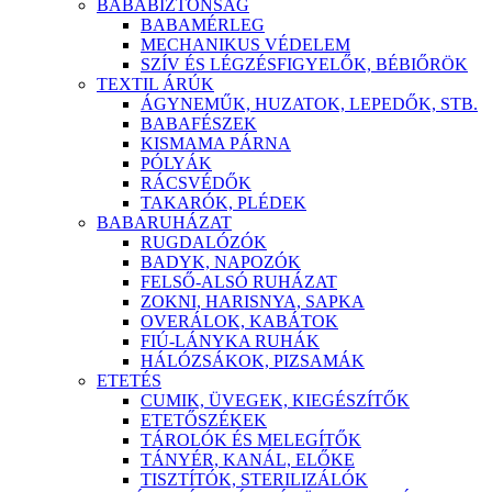
BABABIZTONSÁG
BABAMÉRLEG
MECHANIKUS VÉDELEM
SZÍV ÉS LÉGZÉSFIGYELŐK, BÉBIŐRÖK
TEXTIL ÁRÚK
ÁGYNEMŰK, HUZATOK, LEPEDŐK, STB.
BABAFÉSZEK
KISMAMA PÁRNA
PÓLYÁK
RÁCSVÉDŐK
TAKARÓK, PLÉDEK
BABARUHÁZAT
RUGDALÓZÓK
BADYK, NAPOZÓK
FELSŐ-ALSÓ RUHÁZAT
ZOKNI, HARISNYA, SAPKA
OVERÁLOK, KABÁTOK
FIÚ-LÁNYKA RUHÁK
HÁLÓZSÁKOK, PIZSAMÁK
ETETÉS
CUMIK, ÜVEGEK, KIEGÉSZÍTŐK
ETETŐSZÉKEK
TÁROLÓK ÉS MELEGÍTŐK
TÁNYÉR, KANÁL, ELŐKE
TISZTÍTÓK, STERILIZÁLÓK