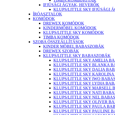
TIMBA KOMBIÁGYAK
IFJÚSÁGI ÁGYAK, HEVERŐK
KLUPS/LITTLE SKY IFJÚSÁGI 
ÍRÓASZTALOK
KOMÓDOK
DREWEX KOMÓDOK
KINDERMŐBEL KOMÓDOK
KLUPS/LITTLE SKY KOMÓDOK
TIMBA KOMÓDOK
SZOBA ÖSSZEÁLLÍTÁSOK
KINDER MÖBEL BABASZOBÁK
DREWEX SZOBÁK
KLUPS/LITTLE SKY BABASZOBÁK
KLUPS/LITTLE SKY AMELIA B
KLUPS/LITTLE SKY BLANKA 
KLUPS/LITTLE SKY DALIA BA
KLUPS/LITTLE SKY KAROLIN
KLUPS/LITTLE SKY IWO BABA
KLUPS/LITTLE SKY LYDIA BA
KLUPS/LITTLE SKY MARSELL
KLUPS/LITTLE SKY NATI BAB
KLUPS/LITTLE SKY NEL BABA
KLUPS/LITTLE SKY OLIVER B
KLUPS/LITTLE SKY PAULA B
KLUPS/LITTLE SKY PAULINE 