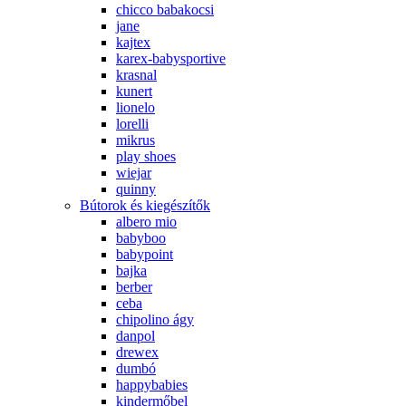
chicco babakocsi
jane
kajtex
karex-babysportive
krasnal
kunert
lionelo
lorelli
mikrus
play shoes
wiejar
quinny
Bútorok és kiegészítők
albero mio
babyboo
babypoint
bajka
berber
ceba
chipolino ágy
danpol
drewex
dumbó
happybabies
kindermőbel