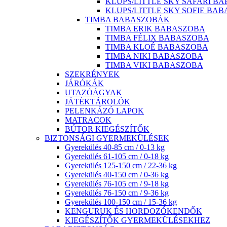
KLUPS/LITTLE SKY SAFARI B
KLUPS/LITTLE SKY SOFIE BA
TIMBA BABASZOBÁK
TIMBA ERIK BABASZOBA
TIMBA FÉLIX BABASZOBA
TIMBA KLOÉ BABASZOBA
TIMBA NIKI BABASZOBA
TIMBA VIKI BABASZOBA
SZEKRÉNYEK
JÁRÓKÁK
UTAZÓÁGYAK
JÁTÉKTÁROLÓK
PELENKÁZÓ LAPOK
MATRACOK
BÚTOR KIEGÉSZÍTŐK
BIZTONSÁGI GYERMEKÜLÉSEK
Gyerekülés 40-85 cm / 0-13 kg
Gyerekülés 61-105 cm / 0-18 kg
Gyerekülés 125-150 cm / 22-36 kg
Gyerekülés 40-150 cm / 0-36 kg
Gyerekülés 76-105 cm / 9-18 kg
Gyerekülés 76-150 cm / 9-36 kg
Gyerekülés 100-150 cm / 15-36 kg
KENGURUK ÉS HORDOZÓKENDŐK
KIEGÉSZÍTŐK GYERMEKÜLÉSEKHEZ