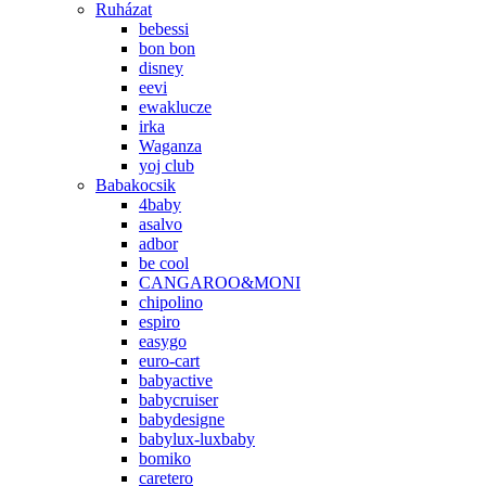
Ruházat
bebessi
bon bon
disney
eevi
ewaklucze
irka
Waganza
yoj club
Babakocsik
4baby
asalvo
adbor
be cool
CANGAROO&MONI
chipolino
espiro
easygo
euro-cart
babyactive
babycruiser
babydesigne
babylux-luxbaby
bomiko
caretero