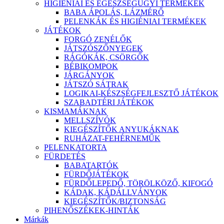
HIGIÉNIAI ÉS EGÉSZSÉGÜGYI TERMÉKEK
BABA ÁPOLÁS, LÁZMÉRŐ
PELENKÁK ÉS HIGIÉNIAI TERMÉKEK
JÁTÉKOK
FORGÓ ZENÉLŐK
JÁTSZÓSZŐNYEGEK
RÁGÓKÁK, CSÖRGŐK
BÉBIKOMPOK
JÁRGÁNYOK
JÁTSZÓ SÁTRAK
LOGIKAI-KÉSZSÉGFEJLESZTŐ JÁTÉKOK
SZABADTÉRI JÁTÉKOK
KISMAMÁKNAK
MELLSZÍVÓK
KIEGÉSZÍTŐK ANYUKÁKNAK
RUHÁZAT-FEHÉRNEMŰK
PELENKATORTA
FÜRDETÉS
BABATARTÓK
FÜRDŐJÁTÉKOK
FÜRDŐLEPEDŐ, TÖRÖLKÖZŐ, KIFOGÓ
KÁDAK, KÁDÁLLVÁNYOK
KIEGÉSZÍTŐK/BIZTONSÁG
PIHENŐSZÉKEK-HINTÁK
Márkák