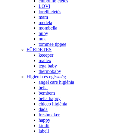
chipolino etetés
LOVI
lorelli etetés
mam
medela
mombella
nuby
nuk
tommee tippee
FÜRDETÉS
keeeper
maltex
tega baby
thermobaby
Higiénia és egészség
angel care higiénia
bella
bembem
bella happy
chicco higiénia
dada
freshmaker
happy
kindii
labell