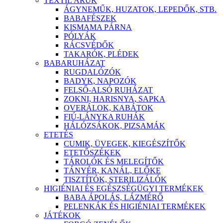
TEXTIL ÁRÚK
ÁGYNEMŰK, HUZATOK, LEPEDŐK, STB.
BABAFÉSZEK
KISMAMA PÁRNA
PÓLYÁK
RÁCSVÉDŐK
TAKARÓK, PLÉDEK
BABARUHÁZAT
RUGDALÓZÓK
BADYK, NAPOZÓK
FELSŐ-ALSÓ RUHÁZAT
ZOKNI, HARISNYA, SAPKA
OVERÁLOK, KABÁTOK
FIÚ-LÁNYKA RUHÁK
HÁLÓZSÁKOK, PIZSAMÁK
ETETÉS
CUMIK, ÜVEGEK, KIEGÉSZÍTŐK
ETETŐSZÉKEK
TÁROLÓK ÉS MELEGÍTŐK
TÁNYÉR, KANÁL, ELŐKE
TISZTÍTÓK, STERILIZÁLÓK
HIGIÉNIAI ÉS EGÉSZSÉGÜGYI TERMÉKEK
BABA ÁPOLÁS, LÁZMÉRŐ
PELENKÁK ÉS HIGIÉNIAI TERMÉKEK
JÁTÉKOK