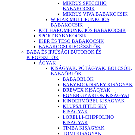
MIKRUS SPECCHIO
BABAKOCSIK
MIKRUS VIVA BABAKOCSIK
WIEJAR MULTIFUNKCIÓS
BABAKOCSIK
KÉT-HÁROMFUNKCIÓS BABAKOCSIK
SPORT BABAKOCSIK
IKER ÉS TESÓ BABAKOCSIK
BABAKOCSI KIEGÉSZÍTŐK
BABA ÉS IFJÚSÁGI BÚTOROK ÉS
KIEGÉSZÍTŐK
ÁGYAK
KISÁGYAK, PÓTÁGYAK, BÖLCSŐK,
BABAÖBLÖK
BABAÖBLÖK
BABYBOO/DISNEY KISÁGYAK
DREWEX KISÁGYAK
EGYÉB GYÁRTÓK KISÁGYAI
KINDERMŐBEL KISÁGYAK
KLUPS/LITTLE SKY
KISÁGYAK
LORELLI-CHIPPOLINO
KISÁGYAK
TIMBA KISÁGYAK
TOMI KISÁGYAK