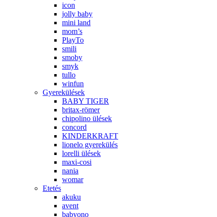
icon
jolly baby
mini land
mom’s
PlayTo
smili
smoby
smyk
tullo
winfun
Gyerekülések
BABY TIGER
britax-römer
chipolino ülések
concord
KINDERKRAFT
lionelo gyerekülés
lorelli ülések
maxi-cosi
nania
womar
Etetés
akuku
avent
babyono