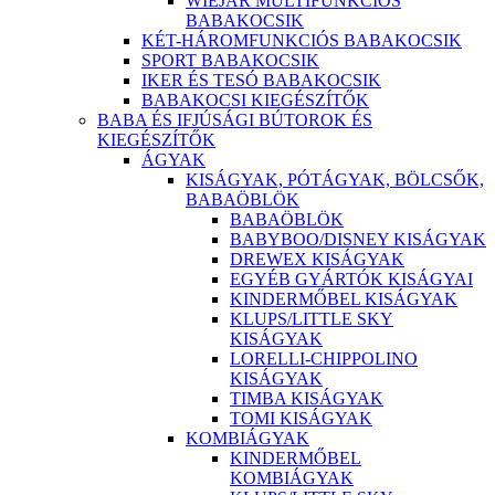
WIEJAR MULTIFUNKCIÓS
BABAKOCSIK
KÉT-HÁROMFUNKCIÓS BABAKOCSIK
SPORT BABAKOCSIK
IKER ÉS TESÓ BABAKOCSIK
BABAKOCSI KIEGÉSZÍTŐK
BABA ÉS IFJÚSÁGI BÚTOROK ÉS
KIEGÉSZÍTŐK
ÁGYAK
KISÁGYAK, PÓTÁGYAK, BÖLCSŐK,
BABAÖBLÖK
BABAÖBLÖK
BABYBOO/DISNEY KISÁGYAK
DREWEX KISÁGYAK
EGYÉB GYÁRTÓK KISÁGYAI
KINDERMŐBEL KISÁGYAK
KLUPS/LITTLE SKY
KISÁGYAK
LORELLI-CHIPPOLINO
KISÁGYAK
TIMBA KISÁGYAK
TOMI KISÁGYAK
KOMBIÁGYAK
KINDERMŐBEL
KOMBIÁGYAK