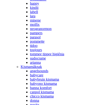
happy
kindii
labell
lara
minene
molfix
neogranormon
pampers
parasol
pommette
tidoo
toujours
tommee tippee higiénia
sudocrame
arianna
Kismamáknak
angelsounds
babycare
babybruin kismama
babyono kismama
banna komfort
canpol kismama
chicco kismama
donna
nuvita