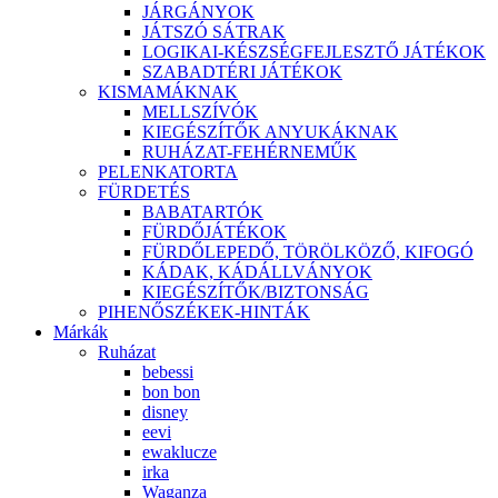
JÁRGÁNYOK
JÁTSZÓ SÁTRAK
LOGIKAI-KÉSZSÉGFEJLESZTŐ JÁTÉKOK
SZABADTÉRI JÁTÉKOK
KISMAMÁKNAK
MELLSZÍVÓK
KIEGÉSZÍTŐK ANYUKÁKNAK
RUHÁZAT-FEHÉRNEMŰK
PELENKATORTA
FÜRDETÉS
BABATARTÓK
FÜRDŐJÁTÉKOK
FÜRDŐLEPEDŐ, TÖRÖLKÖZŐ, KIFOGÓ
KÁDAK, KÁDÁLLVÁNYOK
KIEGÉSZÍTŐK/BIZTONSÁG
PIHENŐSZÉKEK-HINTÁK
Márkák
Ruházat
bebessi
bon bon
disney
eevi
ewaklucze
irka
Waganza