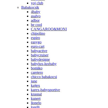
yoj club
Babakocsik
4baby
asalvo
adbor
be cool
CANGAROO&MONI
chipolino
espiro
easygo
euro-cart
babyactive
babycruiser
babydesigne
babylux-luxbaby
bomiko
caretero
chicco babakocsi
jane
kajtex
karex-babysportive
krasnal
kunert
lionelo
lorelli