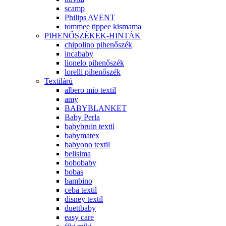
scamp
Philips AVENT
tommee tippee kismama
PIHENŐSZÉKEK-HINTÁK
chipolino pihenőszék
incababy
lionelo pihenőszék
lorelli pihenőszék
Textilárú
albero mio textil
amy
BABYBLANKET
Baby Perla
babybruin textil
babymatex
babyono textil
belisima
bobobaby
bobas
bambino
ceba textil
disney textil
duettbaby
easy care