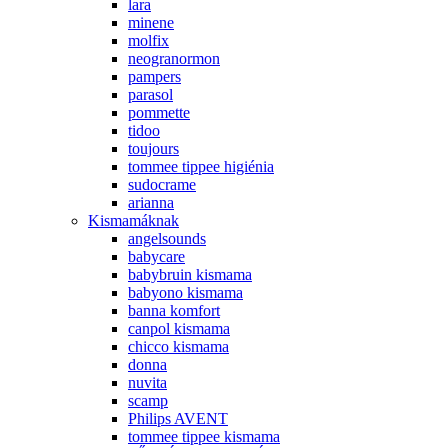
lara
minene
molfix
neogranormon
pampers
parasol
pommette
tidoo
toujours
tommee tippee higiénia
sudocrame
arianna
Kismamáknak
angelsounds
babycare
babybruin kismama
babyono kismama
banna komfort
canpol kismama
chicco kismama
donna
nuvita
scamp
Philips AVENT
tommee tippee kismama