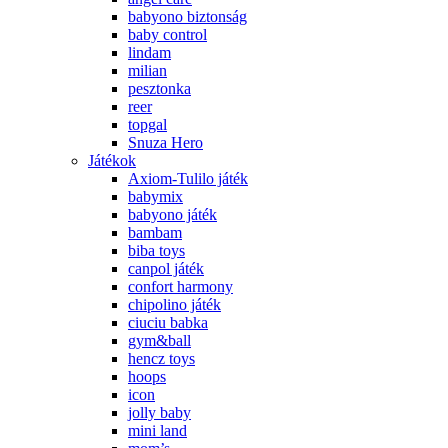
babyono biztonság
baby control
lindam
milian
pesztonka
reer
topgal
Snuza Hero
Játékok
Axiom-Tulilo játék
babymix
babyono játék
bambam
biba toys
canpol játék
confort harmony
chipolino játék
ciuciu babka
gym&ball
hencz toys
hoops
icon
jolly baby
mini land