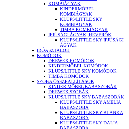
KOMBIÁGYAK
KINDERMŐBEL
KOMBIÁGYAK
KLUPS/LITTLE SKY
KOMBIÁGYAK
TIMBA KOMBIÁGYAK
IFJÚSÁGI ÁGYAK, HEVERŐK
KLUPS/LITTLE SKY IFJÚSÁGI
ÁGYAK
ÍRÓASZTALOK
KOMÓDOK
DREWEX KOMÓDOK
KINDERMŐBEL KOMÓDOK
KLUPS/LITTLE SKY KOMÓDOK
TIMBA KOMÓDOK
SZOBA ÖSSZEÁLLÍTÁSOK
KINDER MÖBEL BABASZOBÁK
DREWEX SZOBÁK
KLUPS/LITTLE SKY BABASZOBÁK
KLUPS/LITTLE SKY AMELIA
BABASZOBA
KLUPS/LITTLE SKY BLANKA
BABASZOBA
KLUPS/LITTLE SKY DALIA
BABASZOBA