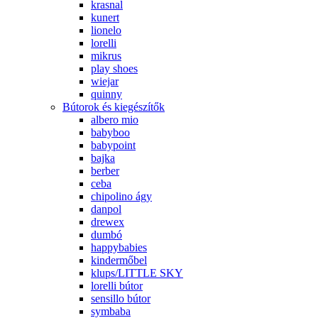
krasnal
kunert
lionelo
lorelli
mikrus
play shoes
wiejar
quinny
Bútorok és kiegészítők
albero mio
babyboo
babypoint
bajka
berber
ceba
chipolino ágy
danpol
drewex
dumbó
happybabies
kindermőbel
klups/LITTLE SKY
lorelli bútor
sensillo bútor
symbaba