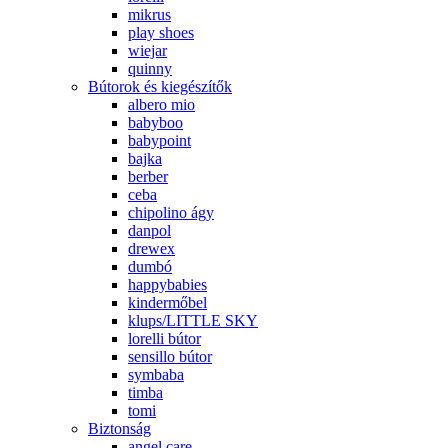
mikrus
play shoes
wiejar
quinny
Bútorok és kiegészítők
albero mio
babyboo
babypoint
bajka
berber
ceba
chipolino ágy
danpol
drewex
dumbó
happybabies
kindermőbel
klups/LITTLE SKY
lorelli bútor
sensillo bútor
symbaba
timba
tomi
Biztonság
angel care