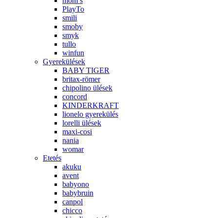
mom’s
PlayTo
smili
smoby
smyk
tullo
winfun
Gyerekülések
BABY TIGER
britax-römer
chipolino ülések
concord
KINDERKRAFT
lionelo gyerekülés
lorelli ülések
maxi-cosi
nania
womar
Etetés
akuku
avent
babyono
babybruin
canpol
chicco