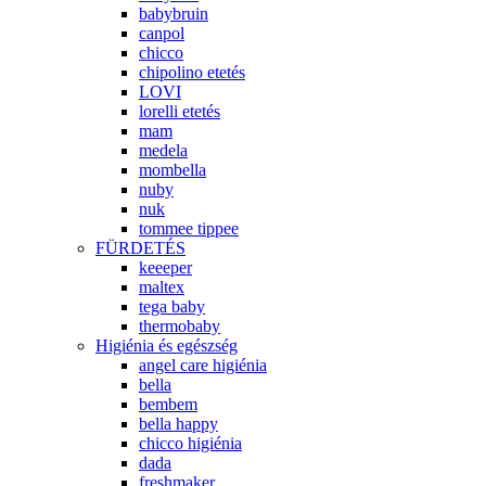
babybruin
canpol
chicco
chipolino etetés
LOVI
lorelli etetés
mam
medela
mombella
nuby
nuk
tommee tippee
FÜRDETÉS
keeeper
maltex
tega baby
thermobaby
Higiénia és egészség
angel care higiénia
bella
bembem
bella happy
chicco higiénia
dada
freshmaker