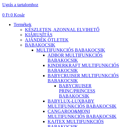
Ugrás a tartalomhoz
0
Ft
0
Kosár
Termékek
KÉSZLETEN, AZONNAL ELVIHETŐ
KIÁRUSÍTÁS
AJÁNDÉK ÖTLETEK
BABAKOCSIK
MULTIFUNKCIÓS BABAKOCSIK
ADBOR MULTIFUNKCIÓS
BABAKOCSIK
KINDERKRAFT MULTIFUNKCIÓS
BABAKOCSIK
BABYCRUISER MULTIFUNKCIÓS
BABAKOCSIK
BABYCRUISER
PRINC/PRINCESS
BABAKOCSIK
BABYLUX-LUXBABY
MULTIFUNKCIÓS BABAKOCSIK
CANGAROO&MONI
MULTIFUNKCIÓS BABAKOCSIK
KAJTEX MULTIFUNKCIÓS
BABAKOCSIK