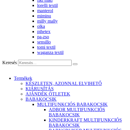
fiki miki
lorelli textil
manterol
miminu
milly mally
olka
pihetex
pa-zso
sensillo
tomi textil
waganza textil
Keresés
Termékek
KÉSZLETEN, AZONNAL ELVIHETŐ
KIÁRUSÍTÁS
AJÁNDÉK ÖTLETEK
BABAKOCSIK
MULTIFUNKCIÓS BABAKOCSIK
ADBOR MULTIFUNKCIÓS
BABAKOCSIK
KINDERKRAFT MULTIFUNKCIÓS
BABAKOCSIK