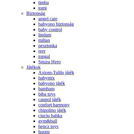
timba
tomi
Biztonság
angel care
babyono biztonság
baby control
lindam
milian
pesztonka
reer
topgal
Snuza Hero
Játékok
Axiom-Tulilo játék
babymix
babyono játék
bambam
biba toys
canpol játék
confort harmony
chipolino játék
ciuciu babka
gym&ball
hencz toys
hoops