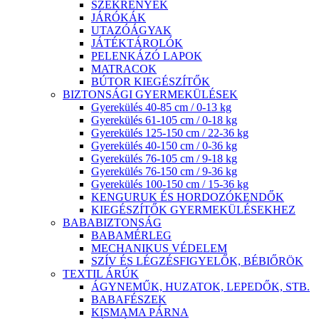
SZEKRÉNYEK
JÁRÓKÁK
UTAZÓÁGYAK
JÁTÉKTÁROLÓK
PELENKÁZÓ LAPOK
MATRACOK
BÚTOR KIEGÉSZÍTŐK
BIZTONSÁGI GYERMEKÜLÉSEK
Gyerekülés 40-85 cm / 0-13 kg
Gyerekülés 61-105 cm / 0-18 kg
Gyerekülés 125-150 cm / 22-36 kg
Gyerekülés 40-150 cm / 0-36 kg
Gyerekülés 76-105 cm / 9-18 kg
Gyerekülés 76-150 cm / 9-36 kg
Gyerekülés 100-150 cm / 15-36 kg
KENGURUK ÉS HORDOZÓKENDŐK
KIEGÉSZÍTŐK GYERMEKÜLÉSEKHEZ
BABABIZTONSÁG
BABAMÉRLEG
MECHANIKUS VÉDELEM
SZÍV ÉS LÉGZÉSFIGYELŐK, BÉBIŐRÖK
TEXTIL ÁRÚK
ÁGYNEMŰK, HUZATOK, LEPEDŐK, STB.
BABAFÉSZEK
KISMAMA PÁRNA