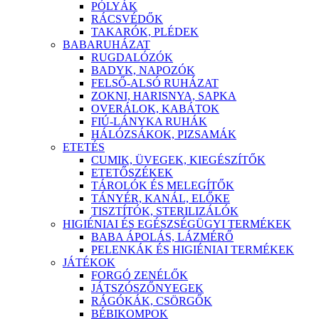
PÓLYÁK
RÁCSVÉDŐK
TAKARÓK, PLÉDEK
BABARUHÁZAT
RUGDALÓZÓK
BADYK, NAPOZÓK
FELSŐ-ALSÓ RUHÁZAT
ZOKNI, HARISNYA, SAPKA
OVERÁLOK, KABÁTOK
FIÚ-LÁNYKA RUHÁK
HÁLÓZSÁKOK, PIZSAMÁK
ETETÉS
CUMIK, ÜVEGEK, KIEGÉSZÍTŐK
ETETŐSZÉKEK
TÁROLÓK ÉS MELEGÍTŐK
TÁNYÉR, KANÁL, ELŐKE
TISZTÍTÓK, STERILIZÁLÓK
HIGIÉNIAI ÉS EGÉSZSÉGÜGYI TERMÉKEK
BABA ÁPOLÁS, LÁZMÉRŐ
PELENKÁK ÉS HIGIÉNIAI TERMÉKEK
JÁTÉKOK
FORGÓ ZENÉLŐK
JÁTSZÓSZŐNYEGEK
RÁGÓKÁK, CSÖRGŐK
BÉBIKOMPOK