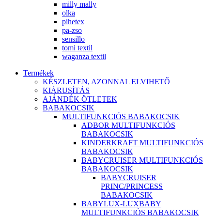
milly mally
olka
pihetex
pa-zso
sensillo
tomi textil
waganza textil
Termékek
KÉSZLETEN, AZONNAL ELVIHETŐ
KIÁRUSÍTÁS
AJÁNDÉK ÖTLETEK
BABAKOCSIK
MULTIFUNKCIÓS BABAKOCSIK
ADBOR MULTIFUNKCIÓS
BABAKOCSIK
KINDERKRAFT MULTIFUNKCIÓS
BABAKOCSIK
BABYCRUISER MULTIFUNKCIÓS
BABAKOCSIK
BABYCRUISER
PRINC/PRINCESS
BABAKOCSIK
BABYLUX-LUXBABY
MULTIFUNKCIÓS BABAKOCSIK