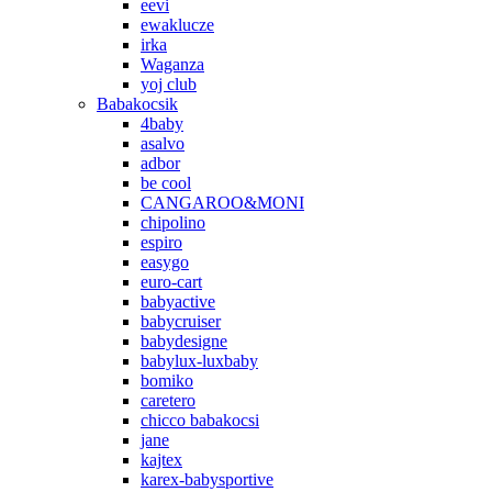
eevi
ewaklucze
irka
Waganza
yoj club
Babakocsik
4baby
asalvo
adbor
be cool
CANGAROO&MONI
chipolino
espiro
easygo
euro-cart
babyactive
babycruiser
babydesigne
babylux-luxbaby
bomiko
caretero
chicco babakocsi
jane
kajtex
karex-babysportive