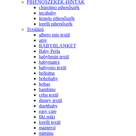
PIHENŐSZÉKEK-HINTÁK
chipolino pihenőszék
incababy
lionelo pihenőszék
lorelli pihenőszék
Textilárú
albero mio textil
amy
BABYBLANKET
Baby Perla
babybruin textil
babymatex
babyono textil
belisima
bobobaby
bobas
bambino
ceba textil
disney textil
duettbaby
easy care
fiki miki
lorelli textil
manterol
miminu