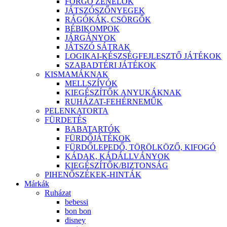
FORGÓ ZENÉLŐK
JÁTSZÓSZŐNYEGEK
RÁGÓKÁK, CSÖRGŐK
BÉBIKOMPOK
JÁRGÁNYOK
JÁTSZÓ SÁTRAK
LOGIKAI-KÉSZSÉGFEJLESZTŐ JÁTÉKOK
SZABADTÉRI JÁTÉKOK
KISMAMÁKNAK
MELLSZÍVÓK
KIEGÉSZÍTŐK ANYUKÁKNAK
RUHÁZAT-FEHÉRNEMŰK
PELENKATORTA
FÜRDETÉS
BABATARTÓK
FÜRDŐJÁTÉKOK
FÜRDŐLEPEDŐ, TÖRÖLKÖZŐ, KIFOGÓ
KÁDAK, KÁDÁLLVÁNYOK
KIEGÉSZÍTŐK/BIZTONSÁG
PIHENŐSZÉKEK-HINTÁK
Márkák
Ruházat
bebessi
bon bon
disney