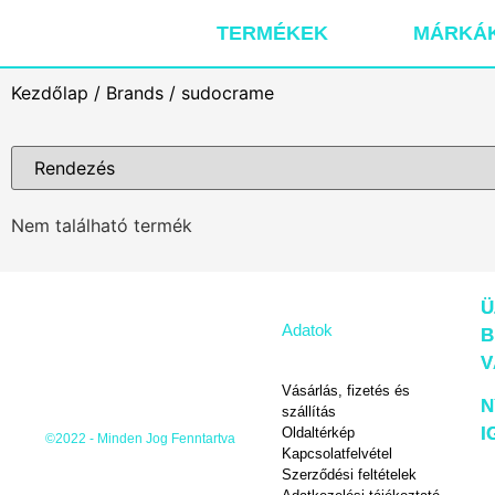
TERMÉKEK
MÁRKÁ
Kezdőlap
/
Brands
/ sudocrame
Nem található termék
Ü
Adatok
B
V
Vásárlás, fizetés és
N
szállítás
I
Oldaltérkép
©2022 - Minden Jog Fenntartva
Kapcsolatfelvétel
Szerződési feltételek