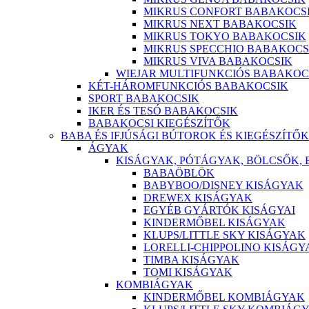
MIKRUS CONFORT BABAKOCS
MIKRUS NEXT BABAKOCSIK
MIKRUS TOKYO BABAKOCSIK
MIKRUS SPECCHIO BABAKOCS
MIKRUS VIVA BABAKOCSIK
WIEJAR MULTIFUNKCIÓS BABAKOC
KÉT-HÁROMFUNKCIÓS BABAKOCSIK
SPORT BABAKOCSIK
IKER ÉS TESÓ BABAKOCSIK
BABAKOCSI KIEGÉSZÍTŐK
BABA ÉS IFJÚSÁGI BÚTOROK ÉS KIEGÉSZÍTŐK
ÁGYAK
KISÁGYAK, PÓTÁGYAK, BÖLCSŐK,
BABAÖBLÖK
BABYBOO/DISNEY KISÁGYAK
DREWEX KISÁGYAK
EGYÉB GYÁRTÓK KISÁGYAI
KINDERMŐBEL KISÁGYAK
KLUPS/LITTLE SKY KISÁGYAK
LORELLI-CHIPPOLINO KISÁGY
TIMBA KISÁGYAK
TOMI KISÁGYAK
KOMBIÁGYAK
KINDERMŐBEL KOMBIÁGYAK