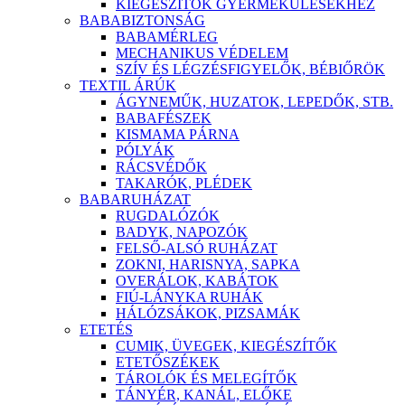
KIEGÉSZÍTŐK GYERMEKÜLÉSEKHEZ
BABABIZTONSÁG
BABAMÉRLEG
MECHANIKUS VÉDELEM
SZÍV ÉS LÉGZÉSFIGYELŐK, BÉBIŐRÖK
TEXTIL ÁRÚK
ÁGYNEMŰK, HUZATOK, LEPEDŐK, STB.
BABAFÉSZEK
KISMAMA PÁRNA
PÓLYÁK
RÁCSVÉDŐK
TAKARÓK, PLÉDEK
BABARUHÁZAT
RUGDALÓZÓK
BADYK, NAPOZÓK
FELSŐ-ALSÓ RUHÁZAT
ZOKNI, HARISNYA, SAPKA
OVERÁLOK, KABÁTOK
FIÚ-LÁNYKA RUHÁK
HÁLÓZSÁKOK, PIZSAMÁK
ETETÉS
CUMIK, ÜVEGEK, KIEGÉSZÍTŐK
ETETŐSZÉKEK
TÁROLÓK ÉS MELEGÍTŐK
TÁNYÉR, KANÁL, ELŐKE