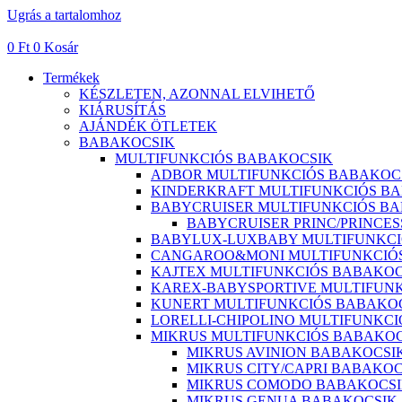
Ugrás a tartalomhoz
0
Ft
0
Kosár
Termékek
KÉSZLETEN, AZONNAL ELVIHETŐ
KIÁRUSÍTÁS
AJÁNDÉK ÖTLETEK
BABAKOCSIK
MULTIFUNKCIÓS BABAKOCSIK
ADBOR MULTIFUNKCIÓS BABAKOC
KINDERKRAFT MULTIFUNKCIÓS B
BABYCRUISER MULTIFUNKCIÓS B
BABYCRUISER PRINC/PRINCE
BABYLUX-LUXBABY MULTIFUNKCI
CANGAROO&MONI MULTIFUNKCIÓ
KAJTEX MULTIFUNKCIÓS BABAKOC
KAREX-BABYSPORTIVE MULTIFUN
KUNERT MULTIFUNKCIÓS BABAKO
LORELLI-CHIPOLINO MULTIFUNKC
MIKRUS MULTIFUNKCIÓS BABAKOC
MIKRUS AVINION BABAKOCSI
MIKRUS CITY/CAPRI BABAKOC
MIKRUS COMODO BABAKOCS
MIKRUS GENUA BABAKOCSIK