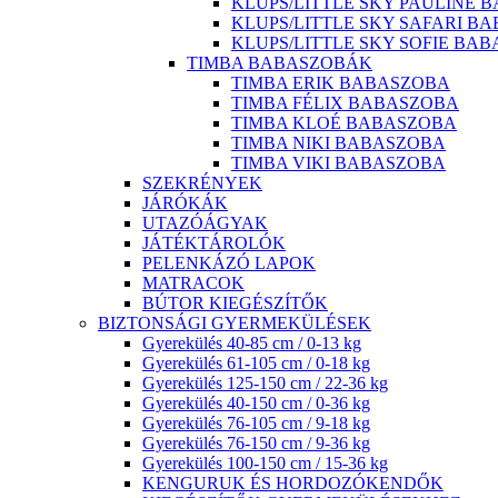
KLUPS/LITTLE SKY PAULINE 
KLUPS/LITTLE SKY SAFARI B
KLUPS/LITTLE SKY SOFIE BA
TIMBA BABASZOBÁK
TIMBA ERIK BABASZOBA
TIMBA FÉLIX BABASZOBA
TIMBA KLOÉ BABASZOBA
TIMBA NIKI BABASZOBA
TIMBA VIKI BABASZOBA
SZEKRÉNYEK
JÁRÓKÁK
UTAZÓÁGYAK
JÁTÉKTÁROLÓK
PELENKÁZÓ LAPOK
MATRACOK
BÚTOR KIEGÉSZÍTŐK
BIZTONSÁGI GYERMEKÜLÉSEK
Gyerekülés 40-85 cm / 0-13 kg
Gyerekülés 61-105 cm / 0-18 kg
Gyerekülés 125-150 cm / 22-36 kg
Gyerekülés 40-150 cm / 0-36 kg
Gyerekülés 76-105 cm / 9-18 kg
Gyerekülés 76-150 cm / 9-36 kg
Gyerekülés 100-150 cm / 15-36 kg
KENGURUK ÉS HORDOZÓKENDŐK