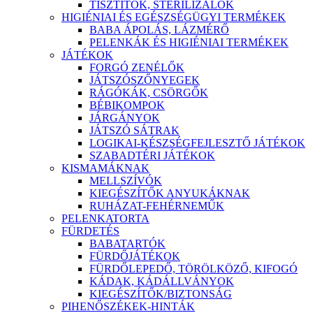
TISZTÍTÓK, STERILIZÁLÓK
HIGIÉNIAI ÉS EGÉSZSÉGÜGYI TERMÉKEK
BABA ÁPOLÁS, LÁZMÉRŐ
PELENKÁK ÉS HIGIÉNIAI TERMÉKEK
JÁTÉKOK
FORGÓ ZENÉLŐK
JÁTSZÓSZŐNYEGEK
RÁGÓKÁK, CSÖRGŐK
BÉBIKOMPOK
JÁRGÁNYOK
JÁTSZÓ SÁTRAK
LOGIKAI-KÉSZSÉGFEJLESZTŐ JÁTÉKOK
SZABADTÉRI JÁTÉKOK
KISMAMÁKNAK
MELLSZÍVÓK
KIEGÉSZÍTŐK ANYUKÁKNAK
RUHÁZAT-FEHÉRNEMŰK
PELENKATORTA
FÜRDETÉS
BABATARTÓK
FÜRDŐJÁTÉKOK
FÜRDŐLEPEDŐ, TÖRÖLKÖZŐ, KIFOGÓ
KÁDAK, KÁDÁLLVÁNYOK
KIEGÉSZÍTŐK/BIZTONSÁG
PIHENŐSZÉKEK-HINTÁK