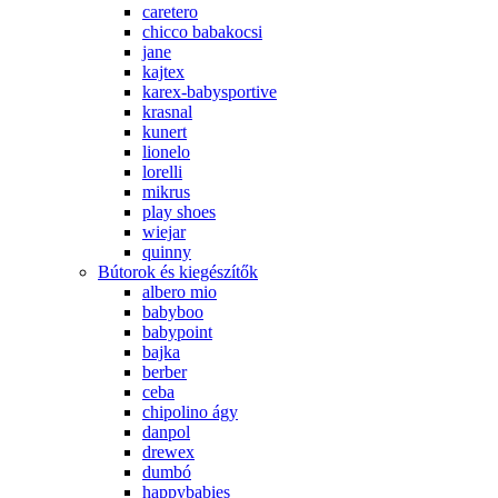
caretero
chicco babakocsi
jane
kajtex
karex-babysportive
krasnal
kunert
lionelo
lorelli
mikrus
play shoes
wiejar
quinny
Bútorok és kiegészítők
albero mio
babyboo
babypoint
bajka
berber
ceba
chipolino ágy
danpol
drewex
dumbó
happybabies