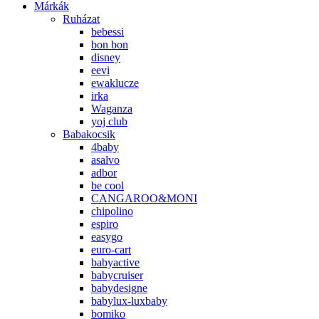
Márkák
Ruházat
bebessi
bon bon
disney
eevi
ewaklucze
irka
Waganza
yoj club
Babakocsik
4baby
asalvo
adbor
be cool
CANGAROO&MONI
chipolino
espiro
easygo
euro-cart
babyactive
babycruiser
babydesigne
babylux-luxbaby
bomiko