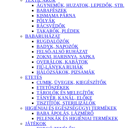
TEXTIL ÁRÚK
ÁGYNEMŰK, HUZATOK, LEPEDŐK, STB.
BABAFÉSZEK
KISMAMA PÁRNA
PÓLYÁK
RÁCSVÉDŐK
TAKARÓK, PLÉDEK
BABARUHÁZAT
RUGDALÓZÓK
BADYK, NAPOZÓK
FELSŐ-ALSÓ RUHÁZAT
ZOKNI, HARISNYA, SAPKA
OVERÁLOK, KABÁTOK
FIÚ-LÁNYKA RUHÁK
HÁLÓZSÁKOK, PIZSAMÁK
ETETÉS
CUMIK, ÜVEGEK, KIEGÉSZÍTŐK
ETETŐSZÉKEK
TÁROLÓK ÉS MELEGÍTŐK
TÁNYÉR, KANÁL, ELŐKE
TISZTÍTÓK, STERILIZÁLÓK
HIGIÉNIAI ÉS EGÉSZSÉGÜGYI TERMÉKEK
BABA ÁPOLÁS, LÁZMÉRŐ
PELENKÁK ÉS HIGIÉNIAI TERMÉKEK
JÁTÉKOK