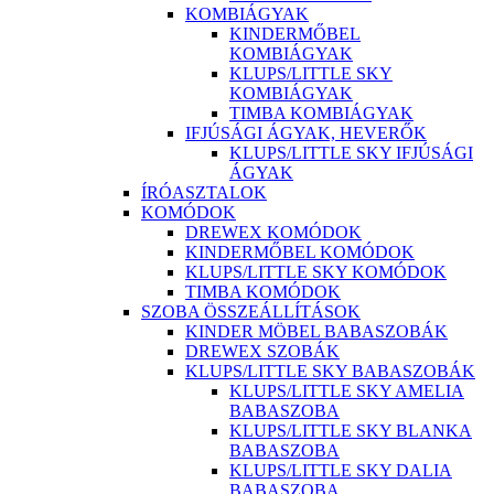
KOMBIÁGYAK
KINDERMŐBEL
KOMBIÁGYAK
KLUPS/LITTLE SKY
KOMBIÁGYAK
TIMBA KOMBIÁGYAK
IFJÚSÁGI ÁGYAK, HEVERŐK
KLUPS/LITTLE SKY IFJÚSÁGI
ÁGYAK
ÍRÓASZTALOK
KOMÓDOK
DREWEX KOMÓDOK
KINDERMŐBEL KOMÓDOK
KLUPS/LITTLE SKY KOMÓDOK
TIMBA KOMÓDOK
SZOBA ÖSSZEÁLLÍTÁSOK
KINDER MÖBEL BABASZOBÁK
DREWEX SZOBÁK
KLUPS/LITTLE SKY BABASZOBÁK
KLUPS/LITTLE SKY AMELIA
BABASZOBA
KLUPS/LITTLE SKY BLANKA
BABASZOBA
KLUPS/LITTLE SKY DALIA
BABASZOBA