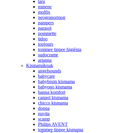
lara
minene
molfix
neogranormon
pampers
parasol
pommette
tidoo
toujours
tommee tippee higiénia
sudocrame
arianna
Kismamáknak
angelsounds
babycare
babybruin kismama
babyono kismama
banna komfort
canpol kismama
chicco kismama
donna
nuvita
scamp
Philips AVENT
tommee tippee kismama