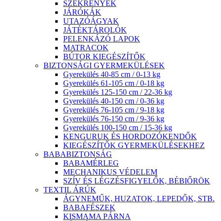
SZEKRÉNYEK
JÁRÓKÁK
UTAZÓÁGYAK
JÁTÉKTÁROLÓK
PELENKÁZÓ LAPOK
MATRACOK
BÚTOR KIEGÉSZÍTŐK
BIZTONSÁGI GYERMEKÜLÉSEK
Gyerekülés 40-85 cm / 0-13 kg
Gyerekülés 61-105 cm / 0-18 kg
Gyerekülés 125-150 cm / 22-36 kg
Gyerekülés 40-150 cm / 0-36 kg
Gyerekülés 76-105 cm / 9-18 kg
Gyerekülés 76-150 cm / 9-36 kg
Gyerekülés 100-150 cm / 15-36 kg
KENGURUK ÉS HORDOZÓKENDŐK
KIEGÉSZÍTŐK GYERMEKÜLÉSEKHEZ
BABABIZTONSÁG
BABAMÉRLEG
MECHANIKUS VÉDELEM
SZÍV ÉS LÉGZÉSFIGYELŐK, BÉBIŐRÖK
TEXTIL ÁRÚK
ÁGYNEMŰK, HUZATOK, LEPEDŐK, STB.
BABAFÉSZEK
KISMAMA PÁRNA