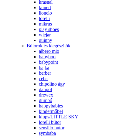
krasnal
kunert
lionelo
lorelli
mikrus
play shoes
wiejar
quinny
Bútorok és kiegészítők
albero mio
babyboo
babypoint
bajka
berber
ceba
chipolino ágy
danpol
drewex
dumbó
happybabies
kindermőbel
klups/LITTLE SKY
lorelli bútor
sensillo bútor
symbaba