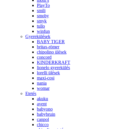
mom’s
PlayTo
smili
smoby
smyk
tullo
winfun
Gyerekülések
BABY TIGER
britax-römer
chipolino ülések
concord
KINDERKRAFT
lionelo gyerekülés
lorelli ülések
maxi-cosi
nania
womar
Etetés
akuku
avent
babyono
babybruin
canpol
chicco