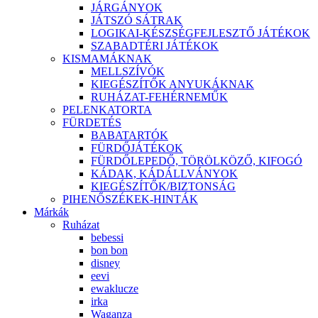
JÁRGÁNYOK
JÁTSZÓ SÁTRAK
LOGIKAI-KÉSZSÉGFEJLESZTŐ JÁTÉKOK
SZABADTÉRI JÁTÉKOK
KISMAMÁKNAK
MELLSZÍVÓK
KIEGÉSZÍTŐK ANYUKÁKNAK
RUHÁZAT-FEHÉRNEMŰK
PELENKATORTA
FÜRDETÉS
BABATARTÓK
FÜRDŐJÁTÉKOK
FÜRDŐLEPEDŐ, TÖRÖLKÖZŐ, KIFOGÓ
KÁDAK, KÁDÁLLVÁNYOK
KIEGÉSZÍTŐK/BIZTONSÁG
PIHENŐSZÉKEK-HINTÁK
Márkák
Ruházat
bebessi
bon bon
disney
eevi
ewaklucze
irka
Waganza