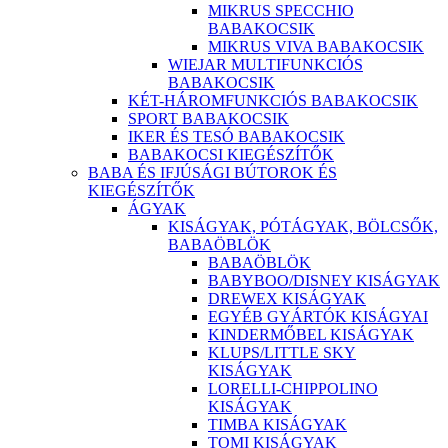
MIKRUS SPECCHIO
BABAKOCSIK
MIKRUS VIVA BABAKOCSIK
WIEJAR MULTIFUNKCIÓS
BABAKOCSIK
KÉT-HÁROMFUNKCIÓS BABAKOCSIK
SPORT BABAKOCSIK
IKER ÉS TESÓ BABAKOCSIK
BABAKOCSI KIEGÉSZÍTŐK
BABA ÉS IFJÚSÁGI BÚTOROK ÉS
KIEGÉSZÍTŐK
ÁGYAK
KISÁGYAK, PÓTÁGYAK, BÖLCSŐK,
BABAÖBLÖK
BABAÖBLÖK
BABYBOO/DISNEY KISÁGYAK
DREWEX KISÁGYAK
EGYÉB GYÁRTÓK KISÁGYAI
KINDERMŐBEL KISÁGYAK
KLUPS/LITTLE SKY
KISÁGYAK
LORELLI-CHIPPOLINO
KISÁGYAK
TIMBA KISÁGYAK
TOMI KISÁGYAK