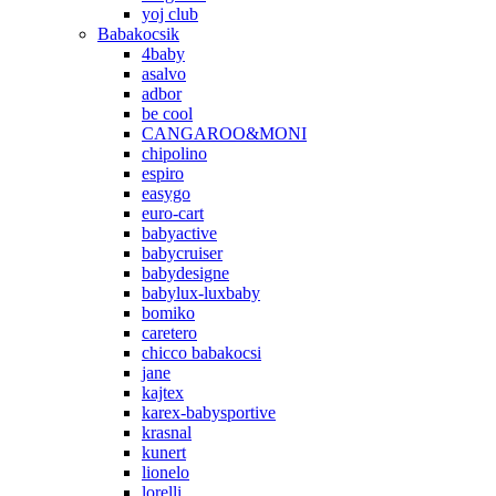
yoj club
Babakocsik
4baby
asalvo
adbor
be cool
CANGAROO&MONI
chipolino
espiro
easygo
euro-cart
babyactive
babycruiser
babydesigne
babylux-luxbaby
bomiko
caretero
chicco babakocsi
jane
kajtex
karex-babysportive
krasnal
kunert
lionelo
lorelli