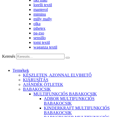
fiki miki
lorelli textil
manterol
miminu
milly mally
olka
pihetex
pa-zso
sensillo
tomi textil
waganza textil
Keresés
Termékek
KÉSZLETEN, AZONNAL ELVIHETŐ
KIÁRUSÍTÁS
AJÁNDÉK ÖTLETEK
BABAKOCSIK
MULTIFUNKCIÓS BABAKOCSIK
ADBOR MULTIFUNKCIÓS
BABAKOCSIK
KINDERKRAFT MULTIFUNKCIÓS
BABAKOCSIK