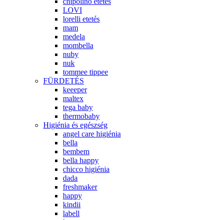
chipolino etetés
LOVI
lorelli etetés
mam
medela
mombella
nuby
nuk
tommee tippee
FÜRDETÉS
keeeper
maltex
tega baby
thermobaby
Higiénia és egészség
angel care higiénia
bella
bembem
bella happy
chicco higiénia
dada
freshmaker
happy
kindii
labell