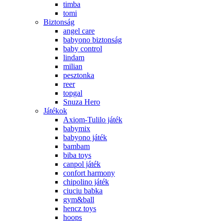
timba
tomi
Biztonság
angel care
babyono biztonság
baby control
lindam
milian
pesztonka
reer
topgal
Snuza Hero
Játékok
Axiom-Tulilo játék
babymix
babyono játék
bambam
biba toys
canpol játék
confort harmony
chipolino játék
ciuciu babka
gym&ball
hencz toys
hoops