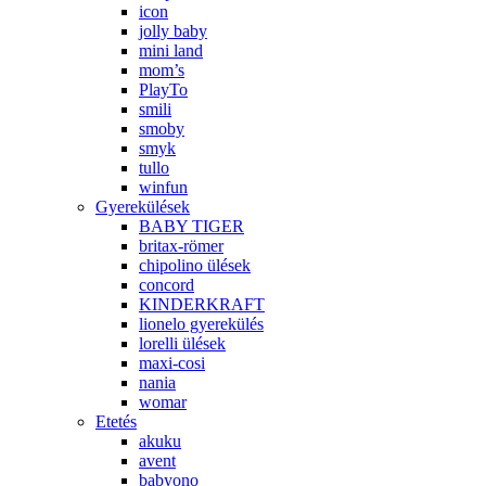
icon
jolly baby
mini land
mom’s
PlayTo
smili
smoby
smyk
tullo
winfun
Gyerekülések
BABY TIGER
britax-römer
chipolino ülések
concord
KINDERKRAFT
lionelo gyerekülés
lorelli ülések
maxi-cosi
nania
womar
Etetés
akuku
avent
babyono