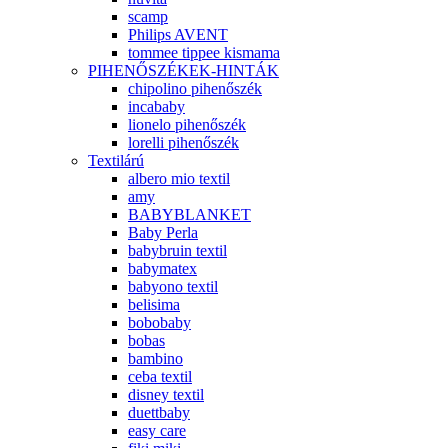
scamp
Philips AVENT
tommee tippee kismama
PIHENŐSZÉKEK-HINTÁK
chipolino pihenőszék
incababy
lionelo pihenőszék
lorelli pihenőszék
Textilárú
albero mio textil
amy
BABYBLANKET
Baby Perla
babybruin textil
babymatex
babyono textil
belisima
bobobaby
bobas
bambino
ceba textil
disney textil
duettbaby
easy care