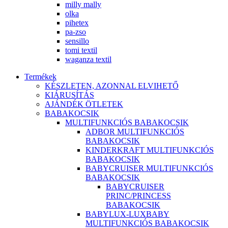
milly mally
olka
pihetex
pa-zso
sensillo
tomi textil
waganza textil
Termékek
KÉSZLETEN, AZONNAL ELVIHETŐ
KIÁRUSÍTÁS
AJÁNDÉK ÖTLETEK
BABAKOCSIK
MULTIFUNKCIÓS BABAKOCSIK
ADBOR MULTIFUNKCIÓS
BABAKOCSIK
KINDERKRAFT MULTIFUNKCIÓS
BABAKOCSIK
BABYCRUISER MULTIFUNKCIÓS
BABAKOCSIK
BABYCRUISER
PRINC/PRINCESS
BABAKOCSIK
BABYLUX-LUXBABY
MULTIFUNKCIÓS BABAKOCSIK