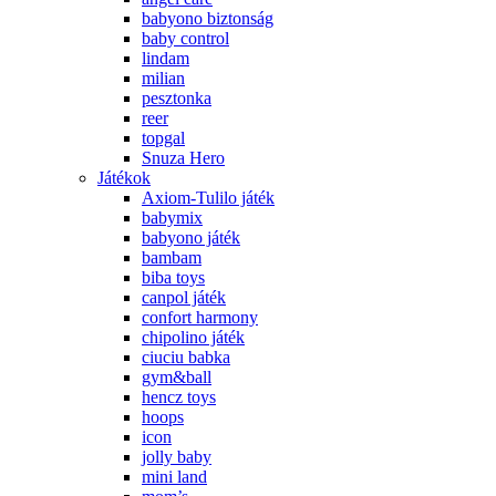
babyono biztonság
baby control
lindam
milian
pesztonka
reer
topgal
Snuza Hero
Játékok
Axiom-Tulilo játék
babymix
babyono játék
bambam
biba toys
canpol játék
confort harmony
chipolino játék
ciuciu babka
gym&ball
hencz toys
hoops
icon
jolly baby
mini land