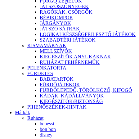
FORGÓ ZENÉLŐK
JÁTSZÓSZŐNYEGEK
RÁGÓKÁK, CSÖRGŐK
BÉBIKOMPOK
JÁRGÁNYOK
JÁTSZÓ SÁTRAK
LOGIKAI-KÉSZSÉGFEJLESZTŐ JÁTÉKOK
SZABADTÉRI JÁTÉKOK
KISMAMÁKNAK
MELLSZÍVÓK
KIEGÉSZÍTŐK ANYUKÁKNAK
RUHÁZAT-FEHÉRNEMŰK
PELENKATORTA
FÜRDETÉS
BABATARTÓK
FÜRDŐJÁTÉKOK
FÜRDŐLEPEDŐ, TÖRÖLKÖZŐ, KIFOGÓ
KÁDAK, KÁDÁLLVÁNYOK
KIEGÉSZÍTŐK/BIZTONSÁG
PIHENŐSZÉKEK-HINTÁK
Márkák
Ruházat
bebessi
bon bon
disney