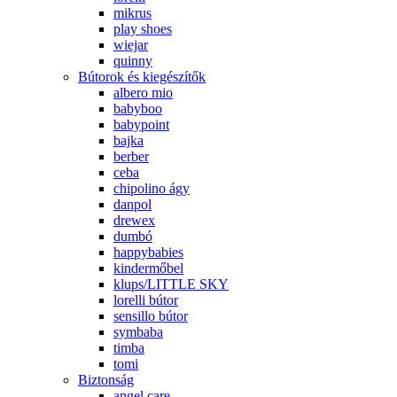
mikrus
play shoes
wiejar
quinny
Bútorok és kiegészítők
albero mio
babyboo
babypoint
bajka
berber
ceba
chipolino ágy
danpol
drewex
dumbó
happybabies
kindermőbel
klups/LITTLE SKY
lorelli bútor
sensillo bútor
symbaba
timba
tomi
Biztonság
angel care