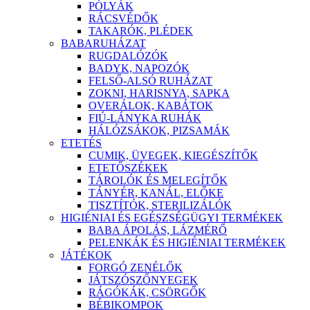
PÓLYÁK
RÁCSVÉDŐK
TAKARÓK, PLÉDEK
BABARUHÁZAT
RUGDALÓZÓK
BADYK, NAPOZÓK
FELSŐ-ALSÓ RUHÁZAT
ZOKNI, HARISNYA, SAPKA
OVERÁLOK, KABÁTOK
FIÚ-LÁNYKA RUHÁK
HÁLÓZSÁKOK, PIZSAMÁK
ETETÉS
CUMIK, ÜVEGEK, KIEGÉSZÍTŐK
ETETŐSZÉKEK
TÁROLÓK ÉS MELEGÍTŐK
TÁNYÉR, KANÁL, ELŐKE
TISZTÍTÓK, STERILIZÁLÓK
HIGIÉNIAI ÉS EGÉSZSÉGÜGYI TERMÉKEK
BABA ÁPOLÁS, LÁZMÉRŐ
PELENKÁK ÉS HIGIÉNIAI TERMÉKEK
JÁTÉKOK
FORGÓ ZENÉLŐK
JÁTSZÓSZŐNYEGEK
RÁGÓKÁK, CSÖRGŐK
BÉBIKOMPOK