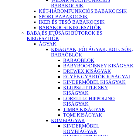
WIEJAR MULTIFUNKCIÓS
BABAKOCSIK
KÉT-HÁROMFUNKCIÓS BABAKOCSIK
SPORT BABAKOCSIK
IKER ÉS TESÓ BABAKOCSIK
BABAKOCSI KIEGÉSZÍTŐK
BABA ÉS IFJÚSÁGI BÚTOROK ÉS
KIEGÉSZÍTŐK
ÁGYAK
KISÁGYAK, PÓTÁGYAK, BÖLCSŐK,
BABAÖBLÖK
BABAÖBLÖK
BABYBOO/DISNEY KISÁGYAK
DREWEX KISÁGYAK
EGYÉB GYÁRTÓK KISÁGYAI
KINDERMŐBEL KISÁGYAK
KLUPS/LITTLE SKY
KISÁGYAK
LORELLI-CHIPPOLINO
KISÁGYAK
TIMBA KISÁGYAK
TOMI KISÁGYAK
KOMBIÁGYAK
KINDERMŐBEL
KOMBIÁGYAK