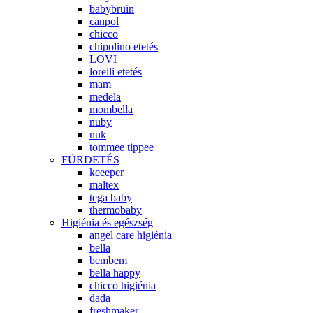
babybruin
canpol
chicco
chipolino etetés
LOVI
lorelli etetés
mam
medela
mombella
nuby
nuk
tommee tippee
FÜRDETÉS
keeeper
maltex
tega baby
thermobaby
Higiénia és egészség
angel care higiénia
bella
bembem
bella happy
chicco higiénia
dada
freshmaker