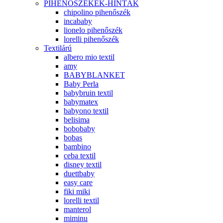
PIHENŐSZÉKEK-HINTÁK
chipolino pihenőszék
incababy
lionelo pihenőszék
lorelli pihenőszék
Textilárú
albero mio textil
amy
BABYBLANKET
Baby Perla
babybruin textil
babymatex
babyono textil
belisima
bobobaby
bobas
bambino
ceba textil
disney textil
duettbaby
easy care
fiki miki
lorelli textil
manterol
miminu