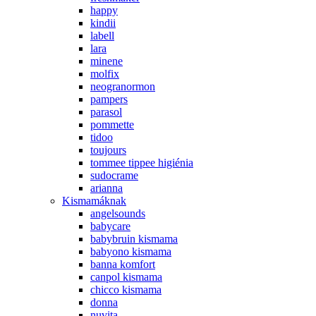
happy
kindii
labell
lara
minene
molfix
neogranormon
pampers
parasol
pommette
tidoo
toujours
tommee tippee higiénia
sudocrame
arianna
Kismamáknak
angelsounds
babycare
babybruin kismama
babyono kismama
banna komfort
canpol kismama
chicco kismama
donna
nuvita