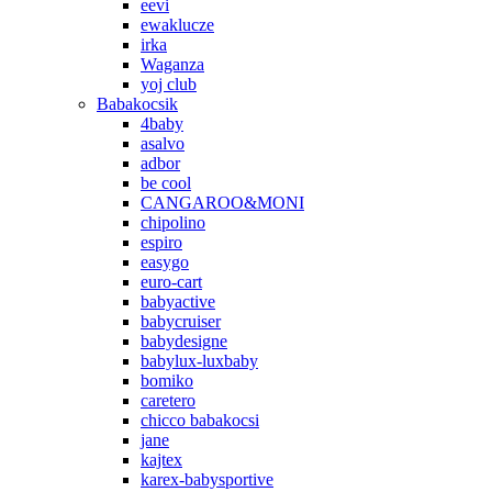
eevi
ewaklucze
irka
Waganza
yoj club
Babakocsik
4baby
asalvo
adbor
be cool
CANGAROO&MONI
chipolino
espiro
easygo
euro-cart
babyactive
babycruiser
babydesigne
babylux-luxbaby
bomiko
caretero
chicco babakocsi
jane
kajtex
karex-babysportive