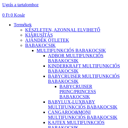
Ugrás a tartalomhoz
0
Ft
0
Kosár
Termékek
KÉSZLETEN, AZONNAL ELVIHETŐ
KIÁRUSÍTÁS
AJÁNDÉK ÖTLETEK
BABAKOCSIK
MULTIFUNKCIÓS BABAKOCSIK
ADBOR MULTIFUNKCIÓS
BABAKOCSIK
KINDERKRAFT MULTIFUNKCIÓS
BABAKOCSIK
BABYCRUISER MULTIFUNKCIÓS
BABAKOCSIK
BABYCRUISER
PRINC/PRINCESS
BABAKOCSIK
BABYLUX-LUXBABY
MULTIFUNKCIÓS BABAKOCSIK
CANGAROO&MONI
MULTIFUNKCIÓS BABAKOCSIK
KAJTEX MULTIFUNKCIÓS
BABAKOCSIK