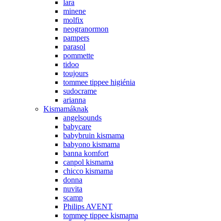
lara
minene
molfix
neogranormon
pampers
parasol
pommette
tidoo
toujours
tommee tippee higiénia
sudocrame
arianna
Kismamáknak
angelsounds
babycare
babybruin kismama
babyono kismama
banna komfort
canpol kismama
chicco kismama
donna
nuvita
scamp
Philips AVENT
tommee tippee kismama