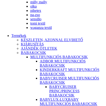
milly mally
olka
pihetex
pa-zso
sensillo
tomi textil
waganza textil
Termékek
KÉSZLETEN, AZONNAL ELVIHETŐ
KIÁRUSÍTÁS
AJÁNDÉK ÖTLETEK
BABAKOCSIK
MULTIFUNKCIÓS BABAKOCSIK
ADBOR MULTIFUNKCIÓS
BABAKOCSIK
KINDERKRAFT MULTIFUNKCIÓS
BABAKOCSIK
BABYCRUISER MULTIFUNKCIÓS
BABAKOCSIK
BABYCRUISER
PRINC/PRINCESS
BABAKOCSIK
BABYLUX-LUXBABY
MULTIFUNKCIÓS BABAKOCSIK