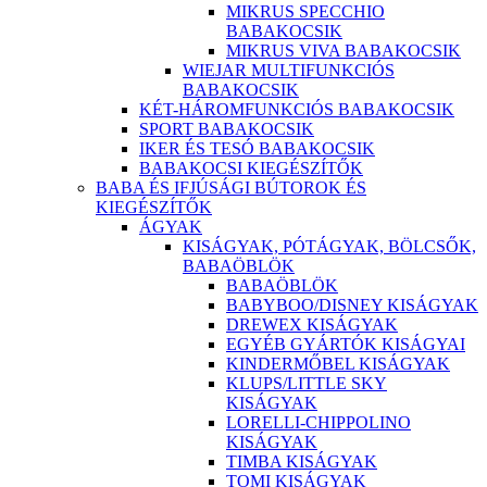
MIKRUS SPECCHIO
BABAKOCSIK
MIKRUS VIVA BABAKOCSIK
WIEJAR MULTIFUNKCIÓS
BABAKOCSIK
KÉT-HÁROMFUNKCIÓS BABAKOCSIK
SPORT BABAKOCSIK
IKER ÉS TESÓ BABAKOCSIK
BABAKOCSI KIEGÉSZÍTŐK
BABA ÉS IFJÚSÁGI BÚTOROK ÉS
KIEGÉSZÍTŐK
ÁGYAK
KISÁGYAK, PÓTÁGYAK, BÖLCSŐK,
BABAÖBLÖK
BABAÖBLÖK
BABYBOO/DISNEY KISÁGYAK
DREWEX KISÁGYAK
EGYÉB GYÁRTÓK KISÁGYAI
KINDERMŐBEL KISÁGYAK
KLUPS/LITTLE SKY
KISÁGYAK
LORELLI-CHIPPOLINO
KISÁGYAK
TIMBA KISÁGYAK
TOMI KISÁGYAK