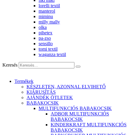
fiki miki
lorelli textil
manterol
miminu
milly mally
olka
pihetex
pa-zso
sensillo
tomi textil
waganza textil
Keresés
Termékek
KÉSZLETEN, AZONNAL ELVIHETŐ
KIÁRUSÍTÁS
AJÁNDÉK ÖTLETEK
BABAKOCSIK
MULTIFUNKCIÓS BABAKOCSIK
ADBOR MULTIFUNKCIÓS
BABAKOCSIK
KINDERKRAFT MULTIFUNKCIÓS
BABAKOCSIK