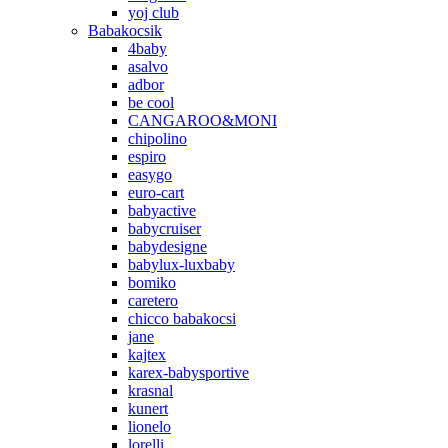
yoj club
Babakocsik
4baby
asalvo
adbor
be cool
CANGAROO&MONI
chipolino
espiro
easygo
euro-cart
babyactive
babycruiser
babydesigne
babylux-luxbaby
bomiko
caretero
chicco babakocsi
jane
kajtex
karex-babysportive
krasnal
kunert
lionelo
lorelli