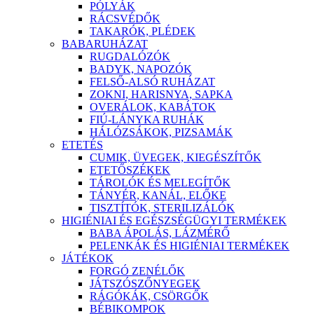
PÓLYÁK
RÁCSVÉDŐK
TAKARÓK, PLÉDEK
BABARUHÁZAT
RUGDALÓZÓK
BADYK, NAPOZÓK
FELSŐ-ALSÓ RUHÁZAT
ZOKNI, HARISNYA, SAPKA
OVERÁLOK, KABÁTOK
FIÚ-LÁNYKA RUHÁK
HÁLÓZSÁKOK, PIZSAMÁK
ETETÉS
CUMIK, ÜVEGEK, KIEGÉSZÍTŐK
ETETŐSZÉKEK
TÁROLÓK ÉS MELEGÍTŐK
TÁNYÉR, KANÁL, ELŐKE
TISZTÍTÓK, STERILIZÁLÓK
HIGIÉNIAI ÉS EGÉSZSÉGÜGYI TERMÉKEK
BABA ÁPOLÁS, LÁZMÉRŐ
PELENKÁK ÉS HIGIÉNIAI TERMÉKEK
JÁTÉKOK
FORGÓ ZENÉLŐK
JÁTSZÓSZŐNYEGEK
RÁGÓKÁK, CSÖRGŐK
BÉBIKOMPOK