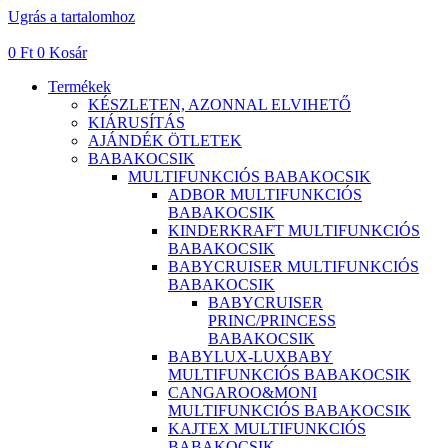
Ugrás a tartalomhoz
0
Ft
0
Kosár
Termékek
KÉSZLETEN, AZONNAL ELVIHETŐ
KIÁRUSÍTÁS
AJÁNDÉK ÖTLETEK
BABAKOCSIK
MULTIFUNKCIÓS BABAKOCSIK
ADBOR MULTIFUNKCIÓS
BABAKOCSIK
KINDERKRAFT MULTIFUNKCIÓS
BABAKOCSIK
BABYCRUISER MULTIFUNKCIÓS
BABAKOCSIK
BABYCRUISER
PRINC/PRINCESS
BABAKOCSIK
BABYLUX-LUXBABY
MULTIFUNKCIÓS BABAKOCSIK
CANGAROO&MONI
MULTIFUNKCIÓS BABAKOCSIK
KAJTEX MULTIFUNKCIÓS
BABAKOCSIK