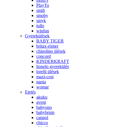
mom’s
PlayTo
smili
smoby
smyk
tullo
winfun
Gyerekülések
BABY TIGER
britax-römer
chipolino ülések
concord
KINDERKRAFT
lionelo gyerekülés
lorelli ülések
maxi-cosi
nania
womar
Etetés
akuku
avent
babyono
babybruin
canpol
chicco