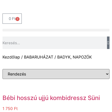
0
Ft
0
Kezdőlap
/
BABARUHÁZAT
/ BADYK, NAPOZÓK
Bébi hosszú ujjú kombidressz Süni
1 750
Ft