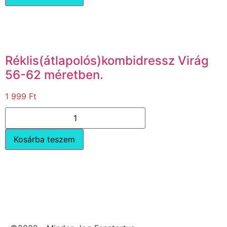
Réklis(átlapolós)kombidressz Virág
56-62 méretben.
1 999
Ft
Kosárba teszem