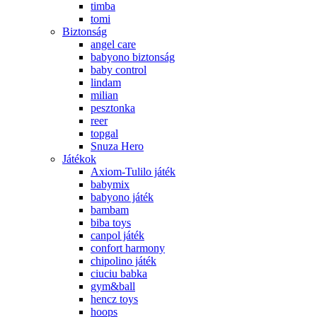
timba
tomi
Biztonság
angel care
babyono biztonság
baby control
lindam
milian
pesztonka
reer
topgal
Snuza Hero
Játékok
Axiom-Tulilo játék
babymix
babyono játék
bambam
biba toys
canpol játék
confort harmony
chipolino játék
ciuciu babka
gym&ball
hencz toys
hoops