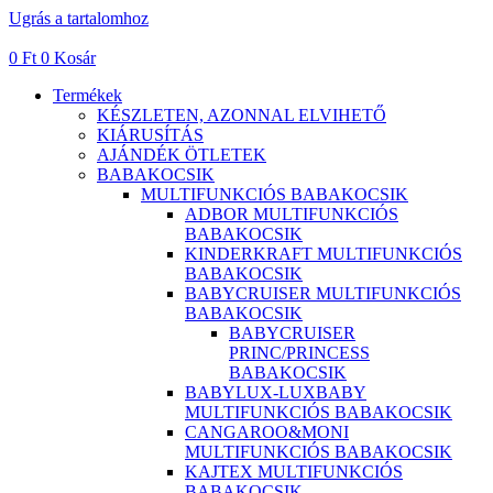
Ugrás a tartalomhoz
0
Ft
0
Kosár
Termékek
KÉSZLETEN, AZONNAL ELVIHETŐ
KIÁRUSÍTÁS
AJÁNDÉK ÖTLETEK
BABAKOCSIK
MULTIFUNKCIÓS BABAKOCSIK
ADBOR MULTIFUNKCIÓS
BABAKOCSIK
KINDERKRAFT MULTIFUNKCIÓS
BABAKOCSIK
BABYCRUISER MULTIFUNKCIÓS
BABAKOCSIK
BABYCRUISER
PRINC/PRINCESS
BABAKOCSIK
BABYLUX-LUXBABY
MULTIFUNKCIÓS BABAKOCSIK
CANGAROO&MONI
MULTIFUNKCIÓS BABAKOCSIK
KAJTEX MULTIFUNKCIÓS
BABAKOCSIK