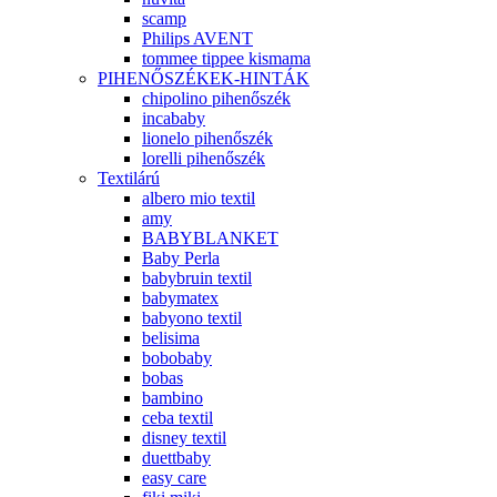
scamp
Philips AVENT
tommee tippee kismama
PIHENŐSZÉKEK-HINTÁK
chipolino pihenőszék
incababy
lionelo pihenőszék
lorelli pihenőszék
Textilárú
albero mio textil
amy
BABYBLANKET
Baby Perla
babybruin textil
babymatex
babyono textil
belisima
bobobaby
bobas
bambino
ceba textil
disney textil
duettbaby
easy care