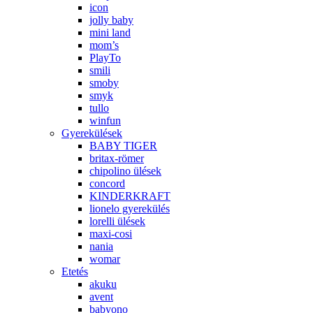
icon
jolly baby
mini land
mom’s
PlayTo
smili
smoby
smyk
tullo
winfun
Gyerekülések
BABY TIGER
britax-römer
chipolino ülések
concord
KINDERKRAFT
lionelo gyerekülés
lorelli ülések
maxi-cosi
nania
womar
Etetés
akuku
avent
babyono