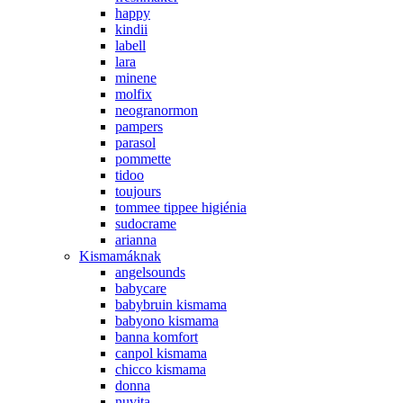
happy
kindii
labell
lara
minene
molfix
neogranormon
pampers
parasol
pommette
tidoo
toujours
tommee tippee higiénia
sudocrame
arianna
Kismamáknak
angelsounds
babycare
babybruin kismama
babyono kismama
banna komfort
canpol kismama
chicco kismama
donna
nuvita