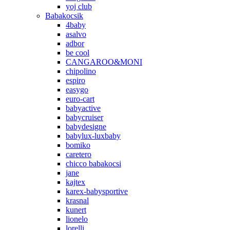
yoj club
Babakocsik
4baby
asalvo
adbor
be cool
CANGAROO&MONI
chipolino
espiro
easygo
euro-cart
babyactive
babycruiser
babydesigne
babylux-luxbaby
bomiko
caretero
chicco babakocsi
jane
kajtex
karex-babysportive
krasnal
kunert
lionelo
lorelli