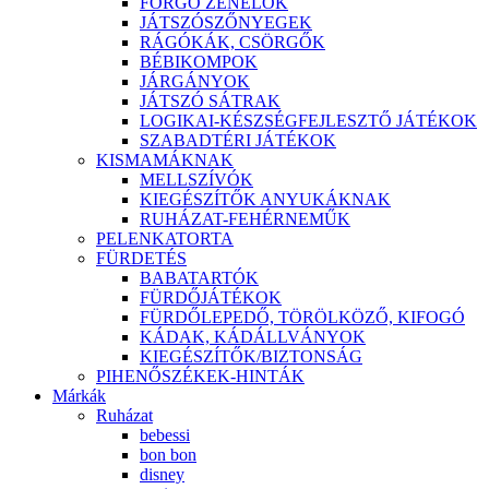
FORGÓ ZENÉLŐK
JÁTSZÓSZŐNYEGEK
RÁGÓKÁK, CSÖRGŐK
BÉBIKOMPOK
JÁRGÁNYOK
JÁTSZÓ SÁTRAK
LOGIKAI-KÉSZSÉGFEJLESZTŐ JÁTÉKOK
SZABADTÉRI JÁTÉKOK
KISMAMÁKNAK
MELLSZÍVÓK
KIEGÉSZÍTŐK ANYUKÁKNAK
RUHÁZAT-FEHÉRNEMŰK
PELENKATORTA
FÜRDETÉS
BABATARTÓK
FÜRDŐJÁTÉKOK
FÜRDŐLEPEDŐ, TÖRÖLKÖZŐ, KIFOGÓ
KÁDAK, KÁDÁLLVÁNYOK
KIEGÉSZÍTŐK/BIZTONSÁG
PIHENŐSZÉKEK-HINTÁK
Márkák
Ruházat
bebessi
bon bon
disney