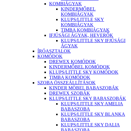
KOMBIÁGYAK
KINDERMŐBEL
KOMBIÁGYAK
KLUPS/LITTLE SKY
KOMBIÁGYAK
TIMBA KOMBIÁGYAK
IFJÚSÁGI ÁGYAK, HEVERŐK
KLUPS/LITTLE SKY IFJÚSÁGI
ÁGYAK
ÍRÓASZTALOK
KOMÓDOK
DREWEX KOMÓDOK
KINDERMŐBEL KOMÓDOK
KLUPS/LITTLE SKY KOMÓDOK
TIMBA KOMÓDOK
SZOBA ÖSSZEÁLLÍTÁSOK
KINDER MÖBEL BABASZOBÁK
DREWEX SZOBÁK
KLUPS/LITTLE SKY BABASZOBÁK
KLUPS/LITTLE SKY AMELIA
BABASZOBA
KLUPS/LITTLE SKY BLANKA
BABASZOBA
KLUPS/LITTLE SKY DALIA
BABASZOBA