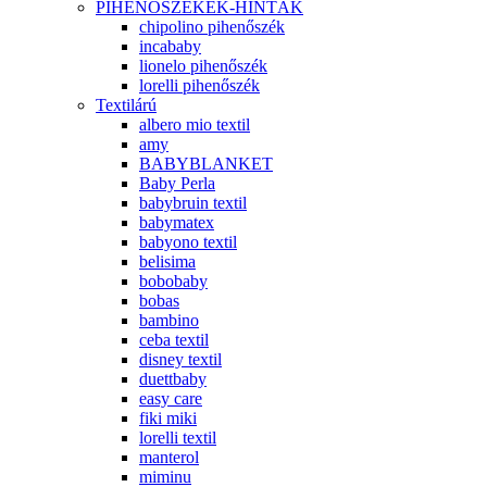
PIHENŐSZÉKEK-HINTÁK
chipolino pihenőszék
incababy
lionelo pihenőszék
lorelli pihenőszék
Textilárú
albero mio textil
amy
BABYBLANKET
Baby Perla
babybruin textil
babymatex
babyono textil
belisima
bobobaby
bobas
bambino
ceba textil
disney textil
duettbaby
easy care
fiki miki
lorelli textil
manterol
miminu