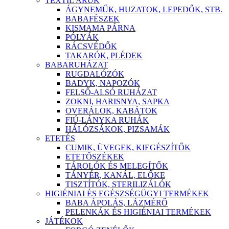
TEXTIL ÁRÚK
ÁGYNEMŰK, HUZATOK, LEPEDŐK, STB.
BABAFÉSZEK
KISMAMA PÁRNA
PÓLYÁK
RÁCSVÉDŐK
TAKARÓK, PLÉDEK
BABARUHÁZAT
RUGDALÓZÓK
BADYK, NAPOZÓK
FELSŐ-ALSÓ RUHÁZAT
ZOKNI, HARISNYA, SAPKA
OVERÁLOK, KABÁTOK
FIÚ-LÁNYKA RUHÁK
HÁLÓZSÁKOK, PIZSAMÁK
ETETÉS
CUMIK, ÜVEGEK, KIEGÉSZÍTŐK
ETETŐSZÉKEK
TÁROLÓK ÉS MELEGÍTŐK
TÁNYÉR, KANÁL, ELŐKE
TISZTÍTÓK, STERILIZÁLÓK
HIGIÉNIAI ÉS EGÉSZSÉGÜGYI TERMÉKEK
BABA ÁPOLÁS, LÁZMÉRŐ
PELENKÁK ÉS HIGIÉNIAI TERMÉKEK
JÁTÉKOK