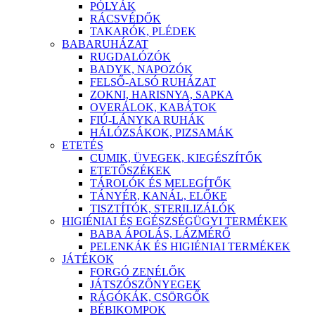
PÓLYÁK
RÁCSVÉDŐK
TAKARÓK, PLÉDEK
BABARUHÁZAT
RUGDALÓZÓK
BADYK, NAPOZÓK
FELSŐ-ALSÓ RUHÁZAT
ZOKNI, HARISNYA, SAPKA
OVERÁLOK, KABÁTOK
FIÚ-LÁNYKA RUHÁK
HÁLÓZSÁKOK, PIZSAMÁK
ETETÉS
CUMIK, ÜVEGEK, KIEGÉSZÍTŐK
ETETŐSZÉKEK
TÁROLÓK ÉS MELEGÍTŐK
TÁNYÉR, KANÁL, ELŐKE
TISZTÍTÓK, STERILIZÁLÓK
HIGIÉNIAI ÉS EGÉSZSÉGÜGYI TERMÉKEK
BABA ÁPOLÁS, LÁZMÉRŐ
PELENKÁK ÉS HIGIÉNIAI TERMÉKEK
JÁTÉKOK
FORGÓ ZENÉLŐK
JÁTSZÓSZŐNYEGEK
RÁGÓKÁK, CSÖRGŐK
BÉBIKOMPOK