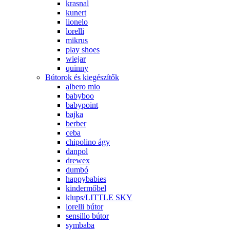
krasnal
kunert
lionelo
lorelli
mikrus
play shoes
wiejar
quinny
Bútorok és kiegészítők
albero mio
babyboo
babypoint
bajka
berber
ceba
chipolino ágy
danpol
drewex
dumbó
happybabies
kindermőbel
klups/LITTLE SKY
lorelli bútor
sensillo bútor
symbaba