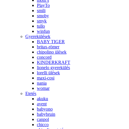
mom’s
PlayTo
smili
smoby
smyk
tullo
winfun
Gyerekülések
BABY TIGER
britax-römer
chipolino ülések
concord
KINDERKRAFT
lionelo gyerekülés
lorelli ülések
maxi-cosi
nania
womar
Etetés
akuku
avent
babyono
babybruin
canpol
chicco