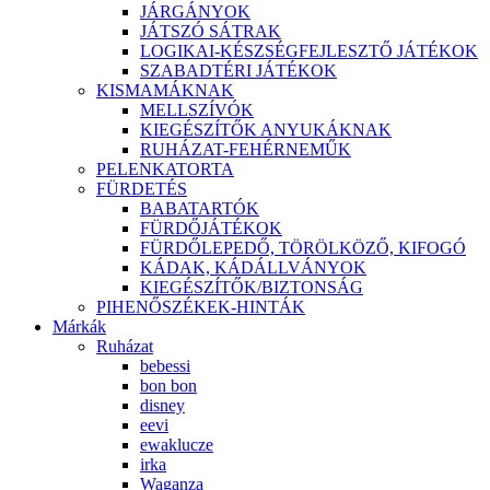
JÁRGÁNYOK
JÁTSZÓ SÁTRAK
LOGIKAI-KÉSZSÉGFEJLESZTŐ JÁTÉKOK
SZABADTÉRI JÁTÉKOK
KISMAMÁKNAK
MELLSZÍVÓK
KIEGÉSZÍTŐK ANYUKÁKNAK
RUHÁZAT-FEHÉRNEMŰK
PELENKATORTA
FÜRDETÉS
BABATARTÓK
FÜRDŐJÁTÉKOK
FÜRDŐLEPEDŐ, TÖRÖLKÖZŐ, KIFOGÓ
KÁDAK, KÁDÁLLVÁNYOK
KIEGÉSZÍTŐK/BIZTONSÁG
PIHENŐSZÉKEK-HINTÁK
Márkák
Ruházat
bebessi
bon bon
disney
eevi
ewaklucze
irka
Waganza