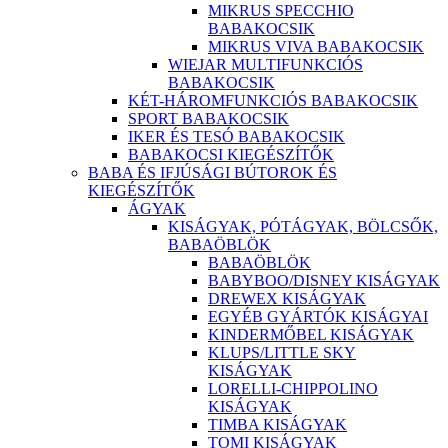
MIKRUS SPECCHIO
BABAKOCSIK
MIKRUS VIVA BABAKOCSIK
WIEJAR MULTIFUNKCIÓS
BABAKOCSIK
KÉT-HÁROMFUNKCIÓS BABAKOCSIK
SPORT BABAKOCSIK
IKER ÉS TESÓ BABAKOCSIK
BABAKOCSI KIEGÉSZÍTŐK
BABA ÉS IFJÚSÁGI BÚTOROK ÉS
KIEGÉSZÍTŐK
ÁGYAK
KISÁGYAK, PÓTÁGYAK, BÖLCSŐK,
BABAÖBLÖK
BABAÖBLÖK
BABYBOO/DISNEY KISÁGYAK
DREWEX KISÁGYAK
EGYÉB GYÁRTÓK KISÁGYAI
KINDERMŐBEL KISÁGYAK
KLUPS/LITTLE SKY
KISÁGYAK
LORELLI-CHIPPOLINO
KISÁGYAK
TIMBA KISÁGYAK
TOMI KISÁGYAK