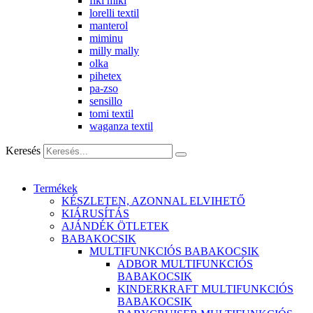
fiki miki
lorelli textil
manterol
miminu
milly mally
olka
pihetex
pa-zso
sensillo
tomi textil
waganza textil
Keresés
Termékek
KÉSZLETEN, AZONNAL ELVIHETŐ
KIÁRUSÍTÁS
AJÁNDÉK ÖTLETEK
BABAKOCSIK
MULTIFUNKCIÓS BABAKOCSIK
ADBOR MULTIFUNKCIÓS
BABAKOCSIK
KINDERKRAFT MULTIFUNKCIÓS
BABAKOCSIK