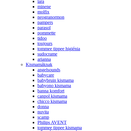
lara
minene
molfix
neogranormon
pampers
parasol
pommette
tidoo
toujours
tommee tippee higiénia
sudocrame
arianna
Kismamáknak
angelsounds
babycare
babybruin kismama
babyono kismama
banna komfort
canpol kismama
chicco kismama
donna
nuvita
scamp
Philips AVENT
tommee tippee kismama