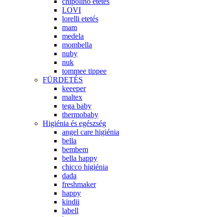
chipolino etetés
LOVI
lorelli etetés
mam
medela
mombella
nuby
nuk
tommee tippee
FÜRDETÉS
keeeper
maltex
tega baby
thermobaby
Higiénia és egészség
angel care higiénia
bella
bembem
bella happy
chicco higiénia
dada
freshmaker
happy
kindii
labell