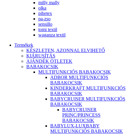
milly mally
olka
pihetex
pa-zso
sensillo
tomi textil
waganza textil
Termékek
KÉSZLETEN, AZONNAL ELVIHETŐ
KIÁRUSÍTÁS
AJÁNDÉK ÖTLETEK
BABAKOCSIK
MULTIFUNKCIÓS BABAKOCSIK
ADBOR MULTIFUNKCIÓS
BABAKOCSIK
KINDERKRAFT MULTIFUNKCIÓS
BABAKOCSIK
BABYCRUISER MULTIFUNKCIÓS
BABAKOCSIK
BABYCRUISER
PRINC/PRINCESS
BABAKOCSIK
BABYLUX-LUXBABY
MULTIFUNKCIÓS BABAKOCSIK