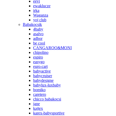
eevi
ewaklucze
irka
Waganza
yoj club
Babakocsik
4baby
asalvo
adbor
be cool
CANGAROO&MONI
chipolino
espiro
easygo
euro-cart
babyactive
babycruiser
babydesigne
babylux-luxbaby
bomiko
caretero
chicco babakocsi
jane
kajtex
karex-babysportive