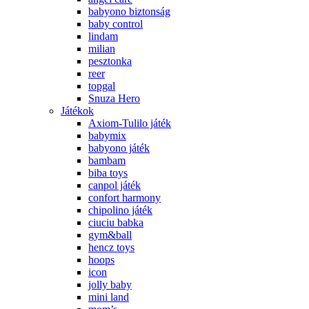
babyono biztonság
baby control
lindam
milian
pesztonka
reer
topgal
Snuza Hero
Játékok
Axiom-Tulilo játék
babymix
babyono játék
bambam
biba toys
canpol játék
confort harmony
chipolino játék
ciuciu babka
gym&ball
hencz toys
hoops
icon
jolly baby
mini land