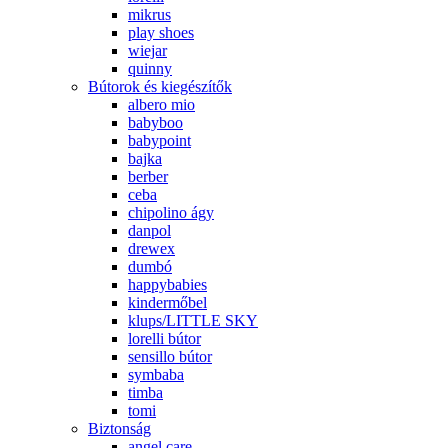
mikrus
play shoes
wiejar
quinny
Bútorok és kiegészítők
albero mio
babyboo
babypoint
bajka
berber
ceba
chipolino ágy
danpol
drewex
dumbó
happybabies
kindermőbel
klups/LITTLE SKY
lorelli bútor
sensillo bútor
symbaba
timba
tomi
Biztonság
angel care