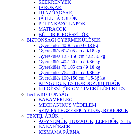
SZEKRÉNYEK
JÁRÓKÁK
UTAZÓÁGYAK
JÁTÉKTÁROLÓK
PELENKÁZÓ LAPOK
MATRACOK
BÚTOR KIEGÉSZÍTŐK
BIZTONSÁGI GYERMEKÜLÉSEK
Gyerekülés 40-85 cm / 0-13 kg
Gyerekülés 61-105 cm / 0-18 kg
Gyerekülés 125-150 cm / 22-36 kg
Gyerekülés 40-150 cm / 0-36 kg
Gyerekülés 76-105 cm / 9-18 kg
Gyerekülés 76-150 cm / 9-36 kg
Gyerekülés 100-150 cm / 15-36 kg
KENGURUK ÉS HORDOZÓKENDŐK
KIEGÉSZÍTŐK GYERMEKÜLÉSEKHEZ
BABABIZTONSÁG
BABAMÉRLEG
MECHANIKUS VÉDELEM
SZÍV ÉS LÉGZÉSFIGYELŐK, BÉBIŐRÖK
TEXTIL ÁRÚK
ÁGYNEMŰK, HUZATOK, LEPEDŐK, STB.
BABAFÉSZEK
KISMAMA PÁRNA