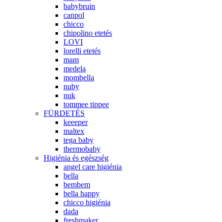
babybruin
canpol
chicco
chipolino etetés
LOVI
lorelli etetés
mam
medela
mombella
nuby
nuk
tommee tippee
FÜRDETÉS
keeeper
maltex
tega baby
thermobaby
Higiénia és egészség
angel care higiénia
bella
bembem
bella happy
chicco higiénia
dada
freshmaker