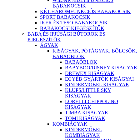
WIEJAR MULTIFUNKCIÓS
BABAKOCSIK
KÉT-HÁROMFUNKCIÓS BABAKOCSIK
SPORT BABAKOCSIK
IKER ÉS TESÓ BABAKOCSIK
BABAKOCSI KIEGÉSZÍTŐK
BABA ÉS IFJÚSÁGI BÚTOROK ÉS
KIEGÉSZÍTŐK
ÁGYAK
KISÁGYAK, PÓTÁGYAK, BÖLCSŐK,
BABAÖBLÖK
BABAÖBLÖK
BABYBOO/DISNEY KISÁGYAK
DREWEX KISÁGYAK
EGYÉB GYÁRTÓK KISÁGYAI
KINDERMŐBEL KISÁGYAK
KLUPS/LITTLE SKY
KISÁGYAK
LORELLI-CHIPPOLINO
KISÁGYAK
TIMBA KISÁGYAK
TOMI KISÁGYAK
KOMBIÁGYAK
KINDERMŐBEL
KOMBIÁGYAK