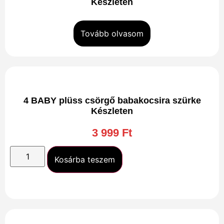
Készleten
Tovább olvasom
4 BABY plüss csörgő babakocsira szürke
Készleten
3 999
Ft
Kosárba teszem