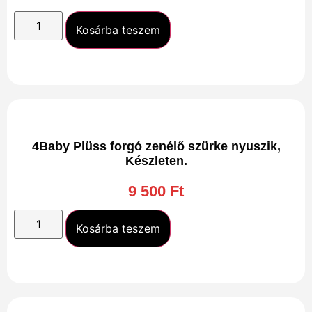
Kosárba teszem
4Baby Plüss forgó zenélő szürke nyuszik,
Készleten.
9 500
Ft
Kosárba teszem