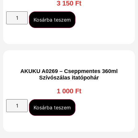
3 150
Ft
Kosárba teszem
AKUKU A0269 – Cseppmentes 360ml
Szívószálas itatópohár
1 000
Ft
Kosárba teszem