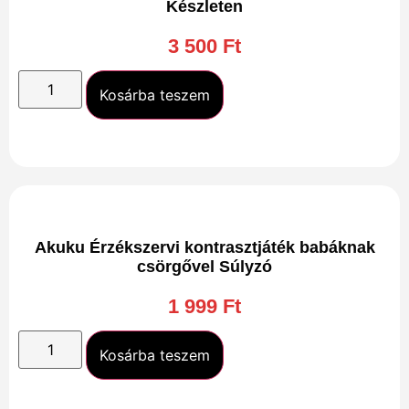
Készleten
3 500
Ft
Kosárba teszem
Akuku Érzékszervi kontrasztjáték babáknak
csörgővel Súlyzó
1 999
Ft
Kosárba teszem