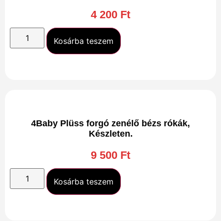
4 200
Ft
Kosárba teszem
4Baby Plüss forgó zenélő bézs rókák,
Készleten.
9 500
Ft
Kosárba teszem