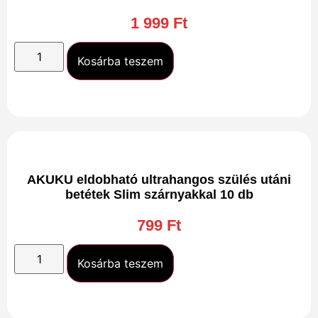
1 999
Ft
Kosárba teszem
AKUKU eldobható ultrahangos szülés utáni
betétek Slim szárnyakkal 10 db
799
Ft
Kosárba teszem