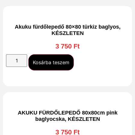
Akuku fürdőlepedő 80×80 türkiz baglyos,
KÉSZLETEN
3 750
Ft
Kosárba teszem
AKUKU FÜRDŐLEPEDŐ 80x80cm pink
baglyocska, KÉSZLETEN
3 750
Ft