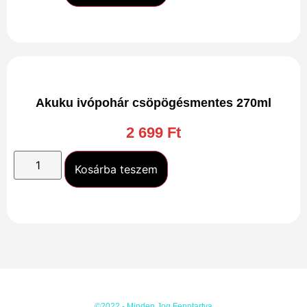
Akuku ivópohár csöpögésmentes 270ml
2 699
Ft
Kosárba teszem
©2022 - Minden Jog Fenntartva