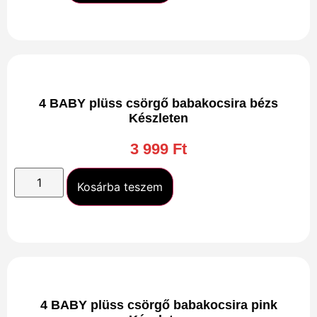
4 BABY plüss csörgő babakocsira bézs
Készleten
3 999
Ft
Kosárba teszem
4 BABY plüss csörgő babakocsira pink