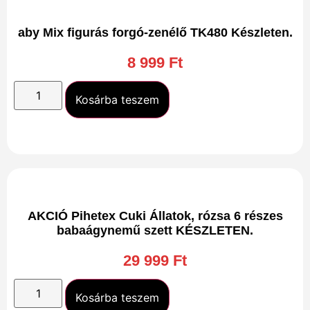
aby Mix figurás forgó-zenélő TK480 Készleten.
8 999
Ft
Kosárba teszem
AKCIÓ Pihetex Cuki Állatok, rózsa 6 részes
babaágynemű szett KÉSZLETEN.
29 999
Ft
Kosárba teszem