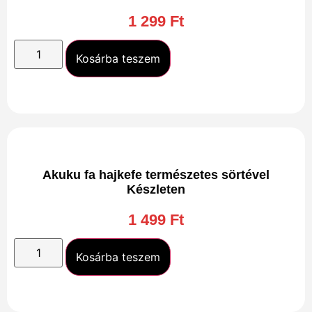
1 299
Ft
Kosárba teszem
Akuku fa hajkefe természetes sörtével
Készleten
1 499
Ft
Kosárba teszem