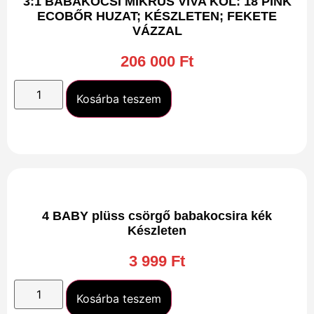
3:1 BABAKOCSI MIKRUS VIVA KOL: 18 PINK
ECOBŐR HUZAT; KÉSZLETEN; FEKETE
VÁZZAL
206 000
Ft
Kosárba teszem
4 BABY plüss csörgő babakocsira kék
Készleten
3 999
Ft
Kosárba teszem