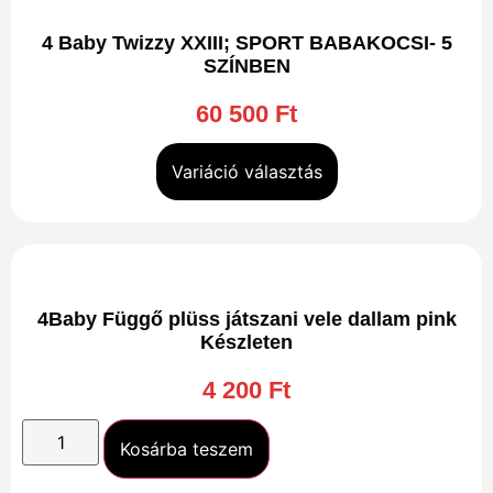
4 Baby Twizzy XXIII; SPORT BABAKOCSI- 5
SZÍNBEN
60 500
Ft
Variáció választás
4Baby Függő plüss játszani vele dallam pink
Készleten
4 200
Ft
Kosárba teszem