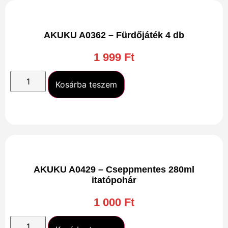
AKUKU A0362 – Fürdőjáték 4 db
1 999
Ft
Kosárba teszem
AKUKU A0429 – Cseppmentes 280ml
itatópohár
1 000
Ft