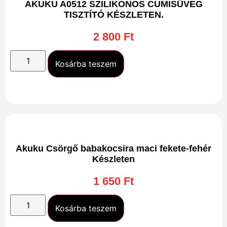
AKUKU A0512 SZILIKONOS CUMISÜVEG
TISZTÍTÓ KÉSZLETEN.
2 800
Ft
Kosárba teszem
Akuku Csörgő babakocsira maci fekete-fehér
Készleten
1 650
Ft
Kosárba teszem