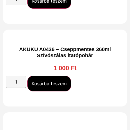
Kosárba teszem
AKUKU A0436 – Cseppmentes 360ml
Szívószálas itatópohár
1 000
Ft
Kosárba teszem