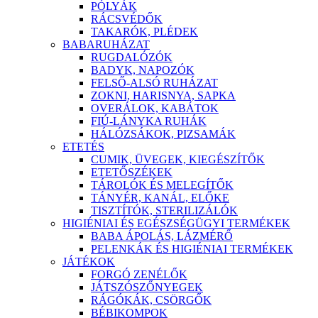
PÓLYÁK
RÁCSVÉDŐK
TAKARÓK, PLÉDEK
BABARUHÁZAT
RUGDALÓZÓK
BADYK, NAPOZÓK
FELSŐ-ALSÓ RUHÁZAT
ZOKNI, HARISNYA, SAPKA
OVERÁLOK, KABÁTOK
FIÚ-LÁNYKA RUHÁK
HÁLÓZSÁKOK, PIZSAMÁK
ETETÉS
CUMIK, ÜVEGEK, KIEGÉSZÍTŐK
ETETŐSZÉKEK
TÁROLÓK ÉS MELEGÍTŐK
TÁNYÉR, KANÁL, ELŐKE
TISZTÍTÓK, STERILIZÁLÓK
HIGIÉNIAI ÉS EGÉSZSÉGÜGYI TERMÉKEK
BABA ÁPOLÁS, LÁZMÉRŐ
PELENKÁK ÉS HIGIÉNIAI TERMÉKEK
JÁTÉKOK
FORGÓ ZENÉLŐK
JÁTSZÓSZŐNYEGEK
RÁGÓKÁK, CSÖRGŐK
BÉBIKOMPOK