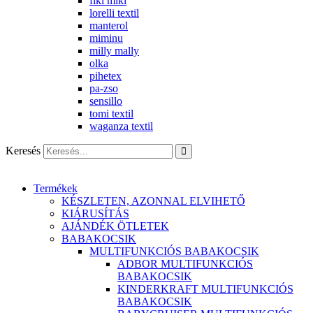
fiki miki
lorelli textil
manterol
miminu
milly mally
olka
pihetex
pa-zso
sensillo
tomi textil
waganza textil
Keresés
Termékek
KÉSZLETEN, AZONNAL ELVIHETŐ
KIÁRUSÍTÁS
AJÁNDÉK ÖTLETEK
BABAKOCSIK
MULTIFUNKCIÓS BABAKOCSIK
ADBOR MULTIFUNKCIÓS
BABAKOCSIK
KINDERKRAFT MULTIFUNKCIÓS
BABAKOCSIK