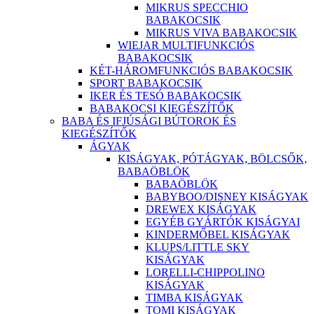
MIKRUS SPECCHIO
BABAKOCSIK
MIKRUS VIVA BABAKOCSIK
WIEJAR MULTIFUNKCIÓS
BABAKOCSIK
KÉT-HÁROMFUNKCIÓS BABAKOCSIK
SPORT BABAKOCSIK
IKER ÉS TESÓ BABAKOCSIK
BABAKOCSI KIEGÉSZÍTŐK
BABA ÉS IFJÚSÁGI BÚTOROK ÉS
KIEGÉSZÍTŐK
ÁGYAK
KISÁGYAK, PÓTÁGYAK, BÖLCSŐK,
BABAÖBLÖK
BABAÖBLÖK
BABYBOO/DISNEY KISÁGYAK
DREWEX KISÁGYAK
EGYÉB GYÁRTÓK KISÁGYAI
KINDERMŐBEL KISÁGYAK
KLUPS/LITTLE SKY
KISÁGYAK
LORELLI-CHIPPOLINO
KISÁGYAK
TIMBA KISÁGYAK
TOMI KISÁGYAK