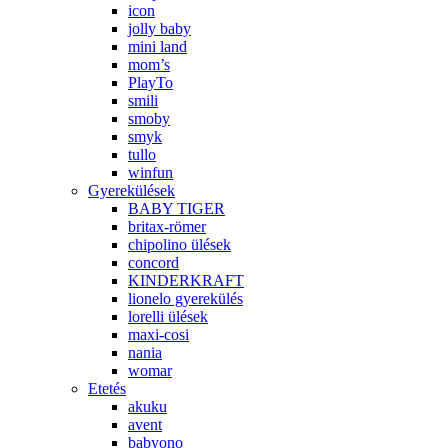
icon
jolly baby
mini land
mom’s
PlayTo
smili
smoby
smyk
tullo
winfun
Gyerekülések
BABY TIGER
britax-römer
chipolino ülések
concord
KINDERKRAFT
lionelo gyerekülés
lorelli ülések
maxi-cosi
nania
womar
Etetés
akuku
avent
babyono