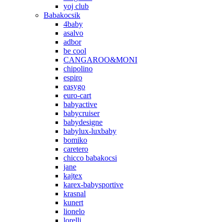
yoj club
Babakocsik
4baby
asalvo
adbor
be cool
CANGAROO&MONI
chipolino
espiro
easygo
euro-cart
babyactive
babycruiser
babydesigne
babylux-luxbaby
bomiko
caretero
chicco babakocsi
jane
kajtex
karex-babysportive
krasnal
kunert
lionelo
lorelli