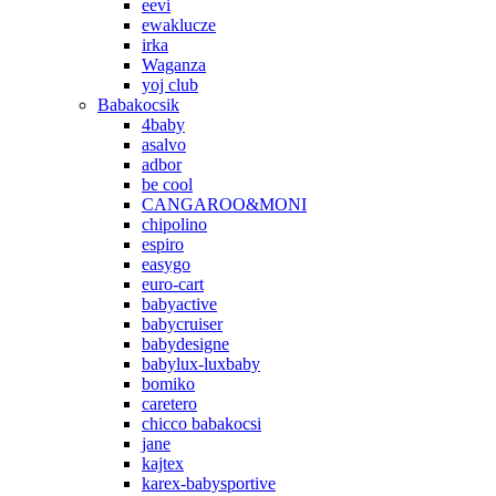
eevi
ewaklucze
irka
Waganza
yoj club
Babakocsik
4baby
asalvo
adbor
be cool
CANGAROO&MONI
chipolino
espiro
easygo
euro-cart
babyactive
babycruiser
babydesigne
babylux-luxbaby
bomiko
caretero
chicco babakocsi
jane
kajtex
karex-babysportive