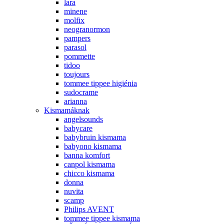
lara
minene
molfix
neogranormon
pampers
parasol
pommette
tidoo
toujours
tommee tippee higiénia
sudocrame
arianna
Kismamáknak
angelsounds
babycare
babybruin kismama
babyono kismama
banna komfort
canpol kismama
chicco kismama
donna
nuvita
scamp
Philips AVENT
tommee tippee kismama