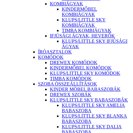
KOMBIÁGYAK
KINDERMŐBEL
KOMBIÁGYAK
KLUPS/LITTLE SKY
KOMBIÁGYAK
TIMBA KOMBIÁGYAK
IFJÚSÁGI ÁGYAK, HEVERŐK
KLUPS/LITTLE SKY IFJÚSÁGI
ÁGYAK
ÍRÓASZTALOK
KOMÓDOK
DREWEX KOMÓDOK
KINDERMŐBEL KOMÓDOK
KLUPS/LITTLE SKY KOMÓDOK
TIMBA KOMÓDOK
SZOBA ÖSSZEÁLLÍTÁSOK
KINDER MÖBEL BABASZOBÁK
DREWEX SZOBÁK
KLUPS/LITTLE SKY BABASZOBÁK
KLUPS/LITTLE SKY AMELIA
BABASZOBA
KLUPS/LITTLE SKY BLANKA
BABASZOBA
KLUPS/LITTLE SKY DALIA
BABASZOBA