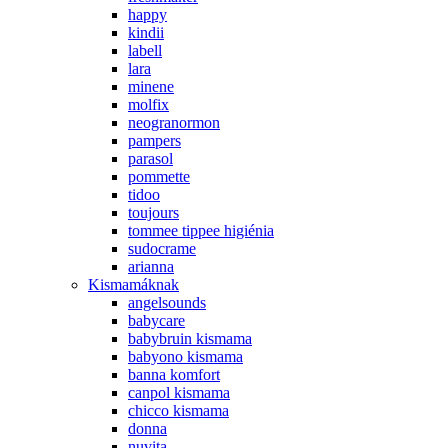
happy
kindii
labell
lara
minene
molfix
neogranormon
pampers
parasol
pommette
tidoo
toujours
tommee tippee higiénia
sudocrame
arianna
Kismamáknak
angelsounds
babycare
babybruin kismama
babyono kismama
banna komfort
canpol kismama
chicco kismama
donna
nuvita