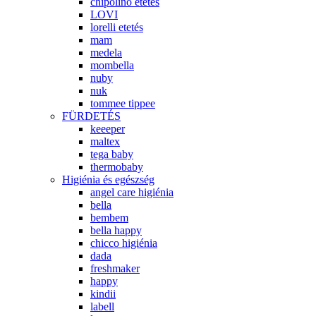
chipolino etetés
LOVI
lorelli etetés
mam
medela
mombella
nuby
nuk
tommee tippee
FÜRDETÉS
keeeper
maltex
tega baby
thermobaby
Higiénia és egészség
angel care higiénia
bella
bembem
bella happy
chicco higiénia
dada
freshmaker
happy
kindii
labell