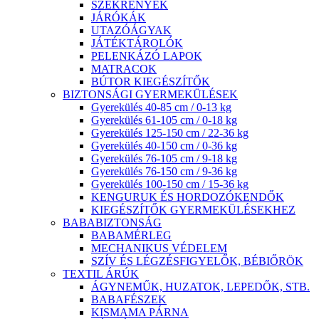
SZEKRÉNYEK
JÁRÓKÁK
UTAZÓÁGYAK
JÁTÉKTÁROLÓK
PELENKÁZÓ LAPOK
MATRACOK
BÚTOR KIEGÉSZÍTŐK
BIZTONSÁGI GYERMEKÜLÉSEK
Gyerekülés 40-85 cm / 0-13 kg
Gyerekülés 61-105 cm / 0-18 kg
Gyerekülés 125-150 cm / 22-36 kg
Gyerekülés 40-150 cm / 0-36 kg
Gyerekülés 76-105 cm / 9-18 kg
Gyerekülés 76-150 cm / 9-36 kg
Gyerekülés 100-150 cm / 15-36 kg
KENGURUK ÉS HORDOZÓKENDŐK
KIEGÉSZÍTŐK GYERMEKÜLÉSEKHEZ
BABABIZTONSÁG
BABAMÉRLEG
MECHANIKUS VÉDELEM
SZÍV ÉS LÉGZÉSFIGYELŐK, BÉBIŐRÖK
TEXTIL ÁRÚK
ÁGYNEMŰK, HUZATOK, LEPEDŐK, STB.
BABAFÉSZEK
KISMAMA PÁRNA