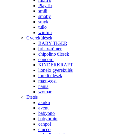
mom’s
PlayTo
smili
smoby
smyk
tullo
winfun
Gyerekülések
BABY TIGER
britax-römer
chipolino ülések
concord
KINDERKRAFT
lionelo gyerekülés
lorelli ülések
maxi-cosi
nania
womar
Etetés
akuku
avent
babyono
babybruin
canpol
chicco