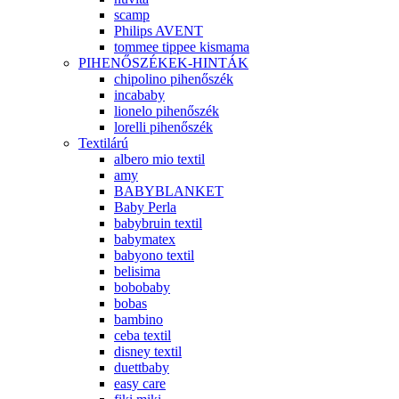
scamp
Philips AVENT
tommee tippee kismama
PIHENŐSZÉKEK-HINTÁK
chipolino pihenőszék
incababy
lionelo pihenőszék
lorelli pihenőszék
Textilárú
albero mio textil
amy
BABYBLANKET
Baby Perla
babybruin textil
babymatex
babyono textil
belisima
bobobaby
bobas
bambino
ceba textil
disney textil
duettbaby
easy care