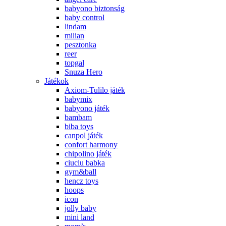
babyono biztonság
baby control
lindam
milian
pesztonka
reer
topgal
Snuza Hero
Játékok
Axiom-Tulilo játék
babymix
babyono játék
bambam
biba toys
canpol játék
confort harmony
chipolino játék
ciuciu babka
gym&ball
hencz toys
hoops
icon
jolly baby
mini land