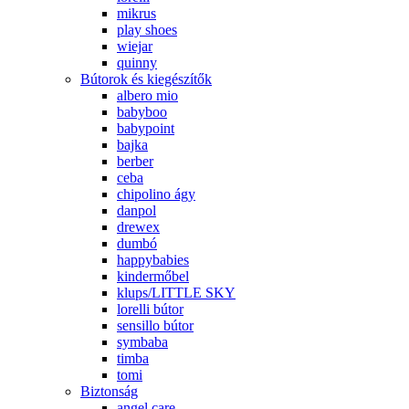
mikrus
play shoes
wiejar
quinny
Bútorok és kiegészítők
albero mio
babyboo
babypoint
bajka
berber
ceba
chipolino ágy
danpol
drewex
dumbó
happybabies
kindermőbel
klups/LITTLE SKY
lorelli bútor
sensillo bútor
symbaba
timba
tomi
Biztonság
angel care