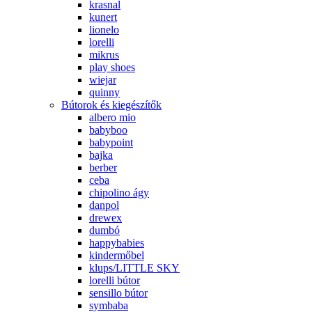
krasnal
kunert
lionelo
lorelli
mikrus
play shoes
wiejar
quinny
Bútorok és kiegészítők
albero mio
babyboo
babypoint
bajka
berber
ceba
chipolino ágy
danpol
drewex
dumbó
happybabies
kindermőbel
klups/LITTLE SKY
lorelli bútor
sensillo bútor
symbaba