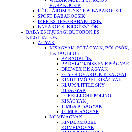
WIEJAR MULTIFUNKCIÓS
BABAKOCSIK
KÉT-HÁROMFUNKCIÓS BABAKOCSIK
SPORT BABAKOCSIK
IKER ÉS TESÓ BABAKOCSIK
BABAKOCSI KIEGÉSZÍTŐK
BABA ÉS IFJÚSÁGI BÚTOROK ÉS
KIEGÉSZÍTŐK
ÁGYAK
KISÁGYAK, PÓTÁGYAK, BÖLCSŐK,
BABAÖBLÖK
BABAÖBLÖK
BABYBOO/DISNEY KISÁGYAK
DREWEX KISÁGYAK
EGYÉB GYÁRTÓK KISÁGYAI
KINDERMŐBEL KISÁGYAK
KLUPS/LITTLE SKY
KISÁGYAK
LORELLI-CHIPPOLINO
KISÁGYAK
TIMBA KISÁGYAK
TOMI KISÁGYAK
KOMBIÁGYAK
KINDERMŐBEL
KOMBIÁGYAK