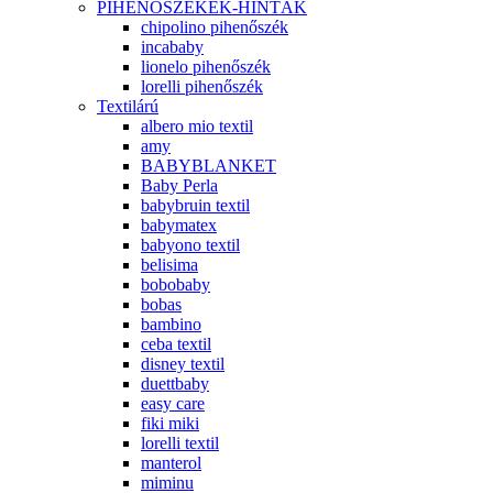
PIHENŐSZÉKEK-HINTÁK
chipolino pihenőszék
incababy
lionelo pihenőszék
lorelli pihenőszék
Textilárú
albero mio textil
amy
BABYBLANKET
Baby Perla
babybruin textil
babymatex
babyono textil
belisima
bobobaby
bobas
bambino
ceba textil
disney textil
duettbaby
easy care
fiki miki
lorelli textil
manterol
miminu