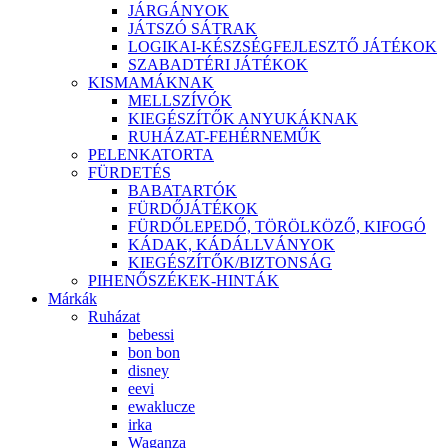
JÁRGÁNYOK
JÁTSZÓ SÁTRAK
LOGIKAI-KÉSZSÉGFEJLESZTŐ JÁTÉKOK
SZABADTÉRI JÁTÉKOK
KISMAMÁKNAK
MELLSZÍVÓK
KIEGÉSZÍTŐK ANYUKÁKNAK
RUHÁZAT-FEHÉRNEMŰK
PELENKATORTA
FÜRDETÉS
BABATARTÓK
FÜRDŐJÁTÉKOK
FÜRDŐLEPEDŐ, TÖRÖLKÖZŐ, KIFOGÓ
KÁDAK, KÁDÁLLVÁNYOK
KIEGÉSZÍTŐK/BIZTONSÁG
PIHENŐSZÉKEK-HINTÁK
Márkák
Ruházat
bebessi
bon bon
disney
eevi
ewaklucze
irka
Waganza