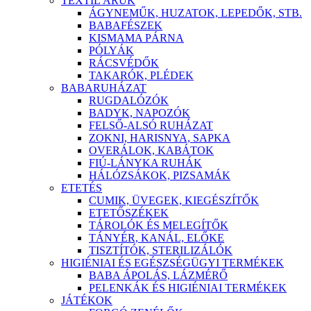
TEXTIL ÁRÚK
ÁGYNEMŰK, HUZATOK, LEPEDŐK, STB.
BABAFÉSZEK
KISMAMA PÁRNA
PÓLYÁK
RÁCSVÉDŐK
TAKARÓK, PLÉDEK
BABARUHÁZAT
RUGDALÓZÓK
BADYK, NAPOZÓK
FELSŐ-ALSÓ RUHÁZAT
ZOKNI, HARISNYA, SAPKA
OVERÁLOK, KABÁTOK
FIÚ-LÁNYKA RUHÁK
HÁLÓZSÁKOK, PIZSAMÁK
ETETÉS
CUMIK, ÜVEGEK, KIEGÉSZÍTŐK
ETETŐSZÉKEK
TÁROLÓK ÉS MELEGÍTŐK
TÁNYÉR, KANÁL, ELŐKE
TISZTÍTÓK, STERILIZÁLÓK
HIGIÉNIAI ÉS EGÉSZSÉGÜGYI TERMÉKEK
BABA ÁPOLÁS, LÁZMÉRŐ
PELENKÁK ÉS HIGIÉNIAI TERMÉKEK
JÁTÉKOK