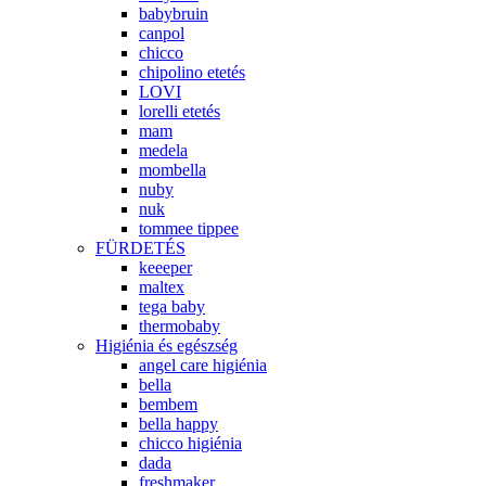
babybruin
canpol
chicco
chipolino etetés
LOVI
lorelli etetés
mam
medela
mombella
nuby
nuk
tommee tippee
FÜRDETÉS
keeeper
maltex
tega baby
thermobaby
Higiénia és egészség
angel care higiénia
bella
bembem
bella happy
chicco higiénia
dada
freshmaker