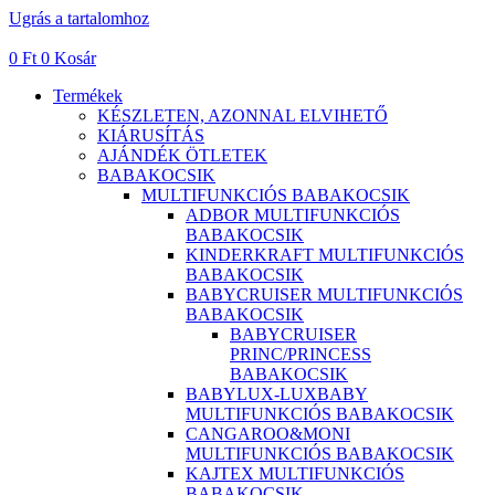
Ugrás a tartalomhoz
0
Ft
0
Kosár
Termékek
KÉSZLETEN, AZONNAL ELVIHETŐ
KIÁRUSÍTÁS
AJÁNDÉK ÖTLETEK
BABAKOCSIK
MULTIFUNKCIÓS BABAKOCSIK
ADBOR MULTIFUNKCIÓS
BABAKOCSIK
KINDERKRAFT MULTIFUNKCIÓS
BABAKOCSIK
BABYCRUISER MULTIFUNKCIÓS
BABAKOCSIK
BABYCRUISER
PRINC/PRINCESS
BABAKOCSIK
BABYLUX-LUXBABY
MULTIFUNKCIÓS BABAKOCSIK
CANGAROO&MONI
MULTIFUNKCIÓS BABAKOCSIK
KAJTEX MULTIFUNKCIÓS
BABAKOCSIK