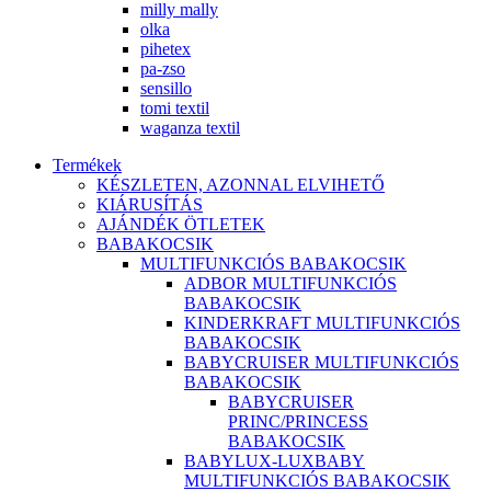
milly mally
olka
pihetex
pa-zso
sensillo
tomi textil
waganza textil
Termékek
KÉSZLETEN, AZONNAL ELVIHETŐ
KIÁRUSÍTÁS
AJÁNDÉK ÖTLETEK
BABAKOCSIK
MULTIFUNKCIÓS BABAKOCSIK
ADBOR MULTIFUNKCIÓS
BABAKOCSIK
KINDERKRAFT MULTIFUNKCIÓS
BABAKOCSIK
BABYCRUISER MULTIFUNKCIÓS
BABAKOCSIK
BABYCRUISER
PRINC/PRINCESS
BABAKOCSIK
BABYLUX-LUXBABY
MULTIFUNKCIÓS BABAKOCSIK