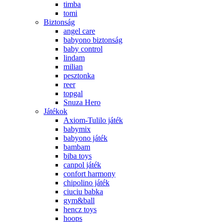
timba
tomi
Biztonság
angel care
babyono biztonság
baby control
lindam
milian
pesztonka
reer
topgal
Snuza Hero
Játékok
Axiom-Tulilo játék
babymix
babyono játék
bambam
biba toys
canpol játék
confort harmony
chipolino játék
ciuciu babka
gym&ball
hencz toys
hoops