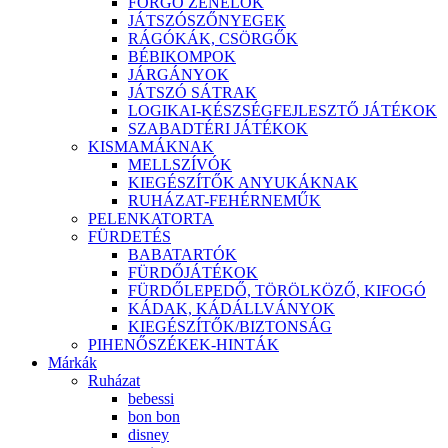
FORGÓ ZENÉLŐK
JÁTSZÓSZŐNYEGEK
RÁGÓKÁK, CSÖRGŐK
BÉBIKOMPOK
JÁRGÁNYOK
JÁTSZÓ SÁTRAK
LOGIKAI-KÉSZSÉGFEJLESZTŐ JÁTÉKOK
SZABADTÉRI JÁTÉKOK
KISMAMÁKNAK
MELLSZÍVÓK
KIEGÉSZÍTŐK ANYUKÁKNAK
RUHÁZAT-FEHÉRNEMŰK
PELENKATORTA
FÜRDETÉS
BABATARTÓK
FÜRDŐJÁTÉKOK
FÜRDŐLEPEDŐ, TÖRÖLKÖZŐ, KIFOGÓ
KÁDAK, KÁDÁLLVÁNYOK
KIEGÉSZÍTŐK/BIZTONSÁG
PIHENŐSZÉKEK-HINTÁK
Márkák
Ruházat
bebessi
bon bon
disney