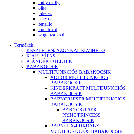
milly mally
olka
pihetex
pa-zso
sensillo
tomi textil
waganza textil
Termékek
KÉSZLETEN, AZONNAL ELVIHETŐ
KIÁRUSÍTÁS
AJÁNDÉK ÖTLETEK
BABAKOCSIK
MULTIFUNKCIÓS BABAKOCSIK
ADBOR MULTIFUNKCIÓS
BABAKOCSIK
KINDERKRAFT MULTIFUNKCIÓS
BABAKOCSIK
BABYCRUISER MULTIFUNKCIÓS
BABAKOCSIK
BABYCRUISER
PRINC/PRINCESS
BABAKOCSIK
BABYLUX-LUXBABY
MULTIFUNKCIÓS BABAKOCSIK