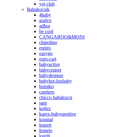
yoj club
Babakocsik
4baby
asalvo
adbor
be cool
CANGAROO&MONI
chipolino
espiro
easygo
euro-cart
babyactive
babycruiser
babydesigne
babylux-luxbaby
bomiko
caretero
chicco babakocsi
jane
kajtex
karex-babysportive
krasnal
kunert
lionelo
lorelli