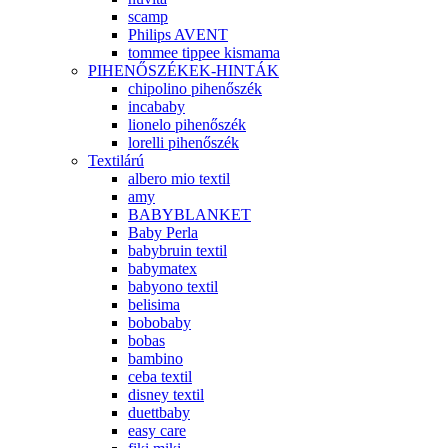
scamp
Philips AVENT
tommee tippee kismama
PIHENŐSZÉKEK-HINTÁK
chipolino pihenőszék
incababy
lionelo pihenőszék
lorelli pihenőszék
Textilárú
albero mio textil
amy
BABYBLANKET
Baby Perla
babybruin textil
babymatex
babyono textil
belisima
bobobaby
bobas
bambino
ceba textil
disney textil
duettbaby
easy care