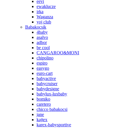
eevi
ewaklucze
irka
Waganza
yoj club
Babakocsik
4baby
asalvo
adbor
be cool
CANGAROO&MONI
chipolino
espiro
easygo
euro-cart
babyactive
babycruiser
babydesigne
babylux-luxbaby
bomiko
caretero
chicco babakocsi
jane
kajtex
karex-babysportive