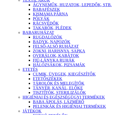
TEXTIL ÁRÚK
ÁGYNEMŰK, HUZATOK, LEPEDŐK, STB.
BABAFÉSZEK
KISMAMA PÁRNA
PÓLYÁK
RÁCSVÉDŐK
TAKARÓK, PLÉDEK
BABARUHÁZAT
RUGDALÓZÓK
BADYK, NAPOZÓK
FELSŐ-ALSÓ RUHÁZAT
ZOKNI, HARISNYA, SAPKA
OVERÁLOK, KABÁTOK
FIÚ-LÁNYKA RUHÁK
HÁLÓZSÁKOK, PIZSAMÁK
ETETÉS
CUMIK, ÜVEGEK, KIEGÉSZÍTŐK
ETETŐSZÉKEK
TÁROLÓK ÉS MELEGÍTŐK
TÁNYÉR, KANÁL, ELŐKE
TISZTÍTÓK, STERILIZÁLÓK
HIGIÉNIAI ÉS EGÉSZSÉGÜGYI TERMÉKEK
BABA ÁPOLÁS, LÁZMÉRŐ
PELENKÁK ÉS HIGIÉNIAI TERMÉKEK
JÁTÉKOK