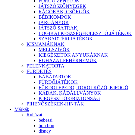
FORGÓ ZENÉLŐK
JÁTSZÓSZŐNYEGEK
RÁGÓKÁK, CSÖRGŐK
BÉBIKOMPOK
JÁRGÁNYOK
JÁTSZÓ SÁTRAK
LOGIKAI-KÉSZSÉGFEJLESZTŐ JÁTÉKOK
SZABADTÉRI JÁTÉKOK
KISMAMÁKNAK
MELLSZÍVÓK
KIEGÉSZÍTŐK ANYUKÁKNAK
RUHÁZAT-FEHÉRNEMŰK
PELENKATORTA
FÜRDETÉS
BABATARTÓK
FÜRDŐJÁTÉKOK
FÜRDŐLEPEDŐ, TÖRÖLKÖZŐ, KIFOGÓ
KÁDAK, KÁDÁLLVÁNYOK
KIEGÉSZÍTŐK/BIZTONSÁG
PIHENŐSZÉKEK-HINTÁK
Márkák
Ruházat
bebessi
bon bon
disney