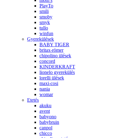
mom’s
PlayTo
smili
smoby
smyk
tullo
winfun
Gyerekülések
BABY TIGER
britax-römer
chipolino ülések
concord
KINDERKRAFT
lionelo gyerekülés
lorelli ülések
maxi-cosi
nania
womar
Etetés
akuku
avent
babyono
babybruin
canpol
chicco