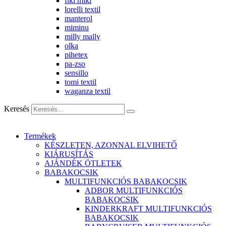
fiki miki
lorelli textil
manterol
miminu
milly mally
olka
pihetex
pa-zso
sensillo
tomi textil
waganza textil
Keresés
Termékek
KÉSZLETEN, AZONNAL ELVIHETŐ
KIÁRUSÍTÁS
AJÁNDÉK ÖTLETEK
BABAKOCSIK
MULTIFUNKCIÓS BABAKOCSIK
ADBOR MULTIFUNKCIÓS
BABAKOCSIK
KINDERKRAFT MULTIFUNKCIÓS
BABAKOCSIK