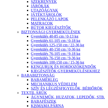
SZEKRÉNYEK
JÁRÓKÁK
UTAZÓÁGYAK
JÁTÉKTÁROLÓK
PELENKÁZÓ LAPOK
MATRACOK
BÚTOR KIEGÉSZÍTŐK
BIZTONSÁGI GYERMEKÜLÉSEK
Gyerekülés 40-85 cm / 0-13 kg
Gyerekülés 61-105 cm / 0-18 kg
Gyerekülés 125-150 cm / 22-36 kg
Gyerekülés 40-150 cm / 0-36 kg
Gyerekülés 76-105 cm / 9-18 kg
Gyerekülés 76-150 cm / 9-36 kg
Gyerekülés 100-150 cm / 15-36 kg
KENGURUK ÉS HORDOZÓKENDŐK
KIEGÉSZÍTŐK GYERMEKÜLÉSEKHEZ
BABABIZTONSÁG
BABAMÉRLEG
MECHANIKUS VÉDELEM
SZÍV ÉS LÉGZÉSFIGYELŐK, BÉBIŐRÖK
TEXTIL ÁRÚK
ÁGYNEMŰK, HUZATOK, LEPEDŐK, STB.
BABAFÉSZEK
KISMAMA PÁRNA