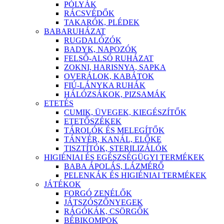
PÓLYÁK
RÁCSVÉDŐK
TAKARÓK, PLÉDEK
BABARUHÁZAT
RUGDALÓZÓK
BADYK, NAPOZÓK
FELSŐ-ALSÓ RUHÁZAT
ZOKNI, HARISNYA, SAPKA
OVERÁLOK, KABÁTOK
FIÚ-LÁNYKA RUHÁK
HÁLÓZSÁKOK, PIZSAMÁK
ETETÉS
CUMIK, ÜVEGEK, KIEGÉSZÍTŐK
ETETŐSZÉKEK
TÁROLÓK ÉS MELEGÍTŐK
TÁNYÉR, KANÁL, ELŐKE
TISZTÍTÓK, STERILIZÁLÓK
HIGIÉNIAI ÉS EGÉSZSÉGÜGYI TERMÉKEK
BABA ÁPOLÁS, LÁZMÉRŐ
PELENKÁK ÉS HIGIÉNIAI TERMÉKEK
JÁTÉKOK
FORGÓ ZENÉLŐK
JÁTSZÓSZŐNYEGEK
RÁGÓKÁK, CSÖRGŐK
BÉBIKOMPOK