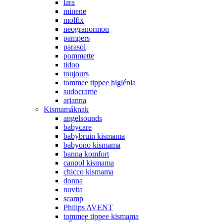
lara
minene
molfix
neogranormon
pampers
parasol
pommette
tidoo
toujours
tommee tippee higiénia
sudocrame
arianna
Kismamáknak
angelsounds
babycare
babybruin kismama
babyono kismama
banna komfort
canpol kismama
chicco kismama
donna
nuvita
scamp
Philips AVENT
tommee tippee kismama