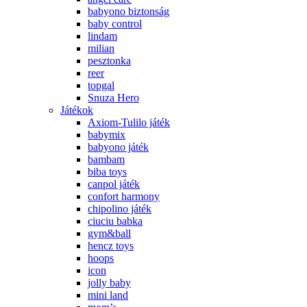
babyono biztonság
baby control
lindam
milian
pesztonka
reer
topgal
Snuza Hero
Játékok
Axiom-Tulilo játék
babymix
babyono játék
bambam
biba toys
canpol játék
confort harmony
chipolino játék
ciuciu babka
gym&ball
hencz toys
hoops
icon
jolly baby
mini land