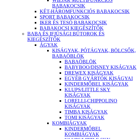
WIEJAR MULTIFUNKCIÓS
BABAKOCSIK
KÉT-HÁROMFUNKCIÓS BABAKOCSIK
SPORT BABAKOCSIK
IKER ÉS TESÓ BABAKOCSIK
BABAKOCSI KIEGÉSZÍTŐK
BABA ÉS IFJÚSÁGI BÚTOROK ÉS
KIEGÉSZÍTŐK
ÁGYAK
KISÁGYAK, PÓTÁGYAK, BÖLCSŐK,
BABAÖBLÖK
BABAÖBLÖK
BABYBOO/DISNEY KISÁGYAK
DREWEX KISÁGYAK
EGYÉB GYÁRTÓK KISÁGYAI
KINDERMŐBEL KISÁGYAK
KLUPS/LITTLE SKY
KISÁGYAK
LORELLI-CHIPPOLINO
KISÁGYAK
TIMBA KISÁGYAK
TOMI KISÁGYAK
KOMBIÁGYAK
KINDERMŐBEL
KOMBIÁGYAK