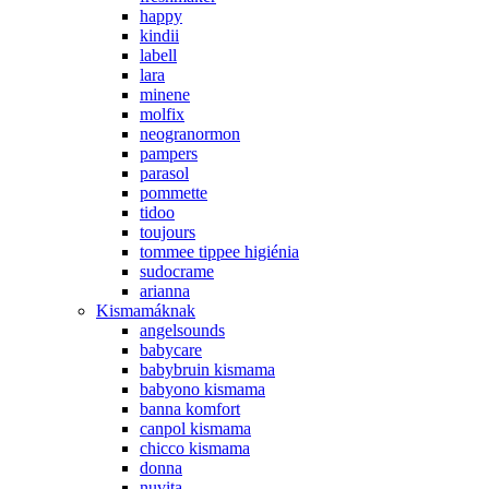
happy
kindii
labell
lara
minene
molfix
neogranormon
pampers
parasol
pommette
tidoo
toujours
tommee tippee higiénia
sudocrame
arianna
Kismamáknak
angelsounds
babycare
babybruin kismama
babyono kismama
banna komfort
canpol kismama
chicco kismama
donna
nuvita