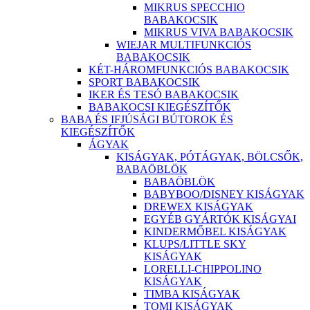
MIKRUS SPECCHIO
BABAKOCSIK
MIKRUS VIVA BABAKOCSIK
WIEJAR MULTIFUNKCIÓS
BABAKOCSIK
KÉT-HÁROMFUNKCIÓS BABAKOCSIK
SPORT BABAKOCSIK
IKER ÉS TESÓ BABAKOCSIK
BABAKOCSI KIEGÉSZÍTŐK
BABA ÉS IFJÚSÁGI BÚTOROK ÉS
KIEGÉSZÍTŐK
ÁGYAK
KISÁGYAK, PÓTÁGYAK, BÖLCSŐK,
BABAÖBLÖK
BABAÖBLÖK
BABYBOO/DISNEY KISÁGYAK
DREWEX KISÁGYAK
EGYÉB GYÁRTÓK KISÁGYAI
KINDERMŐBEL KISÁGYAK
KLUPS/LITTLE SKY
KISÁGYAK
LORELLI-CHIPPOLINO
KISÁGYAK
TIMBA KISÁGYAK
TOMI KISÁGYAK