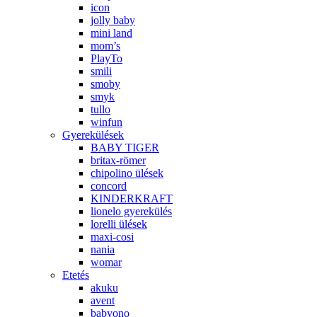
icon
jolly baby
mini land
mom’s
PlayTo
smili
smoby
smyk
tullo
winfun
Gyerekülések
BABY TIGER
britax-römer
chipolino ülések
concord
KINDERKRAFT
lionelo gyerekülés
lorelli ülések
maxi-cosi
nania
womar
Etetés
akuku
avent
babyono