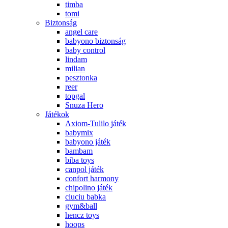
timba
tomi
Biztonság
angel care
babyono biztonság
baby control
lindam
milian
pesztonka
reer
topgal
Snuza Hero
Játékok
Axiom-Tulilo játék
babymix
babyono játék
bambam
biba toys
canpol játék
confort harmony
chipolino játék
ciuciu babka
gym&ball
hencz toys
hoops