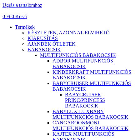
Ugrás a tartalomhoz
0
Ft
0
Kosár
Termékek
KÉSZLETEN, AZONNAL ELVIHETŐ
KIÁRUSÍTÁS
AJÁNDÉK ÖTLETEK
BABAKOCSIK
MULTIFUNKCIÓS BABAKOCSIK
ADBOR MULTIFUNKCIÓS
BABAKOCSIK
KINDERKRAFT MULTIFUNKCIÓS
BABAKOCSIK
BABYCRUISER MULTIFUNKCIÓS
BABAKOCSIK
BABYCRUISER
PRINC/PRINCESS
BABAKOCSIK
BABYLUX-LUXBABY
MULTIFUNKCIÓS BABAKOCSIK
CANGAROO&MONI
MULTIFUNKCIÓS BABAKOCSIK
KAJTEX MULTIFUNKCIÓS
BABAKOCSIK