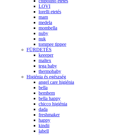
chipolino etetés
LOVI
lorelli etetés
mam
medela
mombella
nuby
nuk
tommee tippee
FÜRDETÉS
keeeper
maltex
tega baby
thermobaby
Higiénia és egészség
angel care higiénia
bella
bembem
bella happy
chicco higiénia
dada
freshmaker
happy
kindii
labell