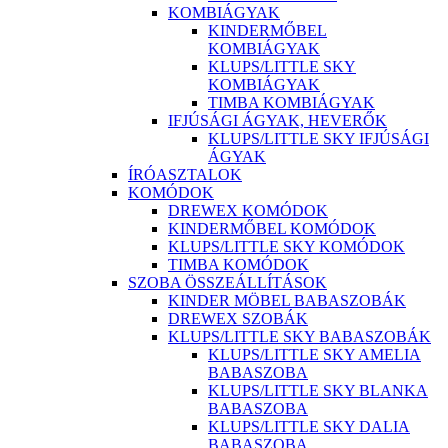
KOMBIÁGYAK
KINDERMŐBEL
KOMBIÁGYAK
KLUPS/LITTLE SKY
KOMBIÁGYAK
TIMBA KOMBIÁGYAK
IFJÚSÁGI ÁGYAK, HEVERŐK
KLUPS/LITTLE SKY IFJÚSÁGI
ÁGYAK
ÍRÓASZTALOK
KOMÓDOK
DREWEX KOMÓDOK
KINDERMŐBEL KOMÓDOK
KLUPS/LITTLE SKY KOMÓDOK
TIMBA KOMÓDOK
SZOBA ÖSSZEÁLLÍTÁSOK
KINDER MÖBEL BABASZOBÁK
DREWEX SZOBÁK
KLUPS/LITTLE SKY BABASZOBÁK
KLUPS/LITTLE SKY AMELIA
BABASZOBA
KLUPS/LITTLE SKY BLANKA
BABASZOBA
KLUPS/LITTLE SKY DALIA
BABASZOBA