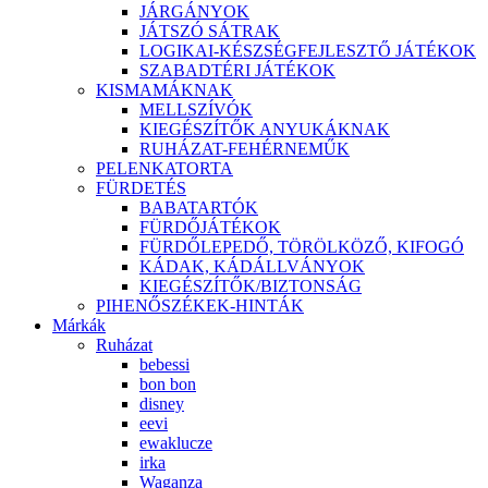
JÁRGÁNYOK
JÁTSZÓ SÁTRAK
LOGIKAI-KÉSZSÉGFEJLESZTŐ JÁTÉKOK
SZABADTÉRI JÁTÉKOK
KISMAMÁKNAK
MELLSZÍVÓK
KIEGÉSZÍTŐK ANYUKÁKNAK
RUHÁZAT-FEHÉRNEMŰK
PELENKATORTA
FÜRDETÉS
BABATARTÓK
FÜRDŐJÁTÉKOK
FÜRDŐLEPEDŐ, TÖRÖLKÖZŐ, KIFOGÓ
KÁDAK, KÁDÁLLVÁNYOK
KIEGÉSZÍTŐK/BIZTONSÁG
PIHENŐSZÉKEK-HINTÁK
Márkák
Ruházat
bebessi
bon bon
disney
eevi
ewaklucze
irka
Waganza