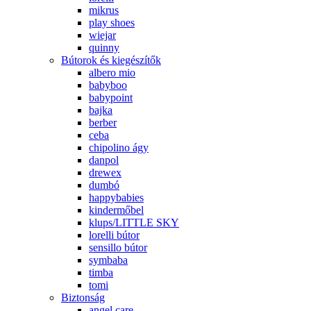
mikrus
play shoes
wiejar
quinny
Bútorok és kiegészítők
albero mio
babyboo
babypoint
bajka
berber
ceba
chipolino ágy
danpol
drewex
dumbó
happybabies
kindermőbel
klups/LITTLE SKY
lorelli bútor
sensillo bútor
symbaba
timba
tomi
Biztonság
angel care