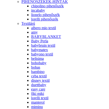
PIHENŐSZÉKEK-HINTÁK
chipolino pihenőszék
incababy
lionelo pihenőszék
lorelli pihenőszék
Textilárú
albero mio textil
amy
BABYBLANKET
Baby Perla
babybruin textil
babymatex
babyono textil
belisima
bobobaby
bobas
bambino
ceba textil
disney textil
duettbaby
easy care
fiki miki
lorelli textil
manterol
miminu