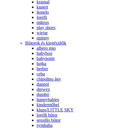
krasnal
kunert
lionelo
lorelli
mikrus
play shoes
wiejar
quinny
Bútorok és kiegészítők
albero mio
babyboo
babypoint
bajka
berber
ceba
chipolino ágy
danpol
drewex
dumbó
happybabies
kindermőbel
klups/LITTLE SKY
lorelli bútor
sensillo bútor
symbaba