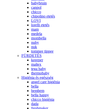
babybruin
canpol
chicco
chipolino etetés
LOVI
lorelli etetés
mam
medela
mombella
nuby
nuk
tommee tippee
FÜRDETÉS
keeeper
maltex
tega baby
thermobaby
Higiénia és egészség
angel care higiénia
bella
bembem
bella happy
chicco higiénia
dada
freshmaker