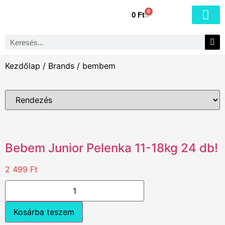
0
0
Ft
Kezdőlap
/
Brands
/ bembem
Bebem Junior Pelenka 11-18kg 24 db!
2 499
Ft
Kosárba teszem