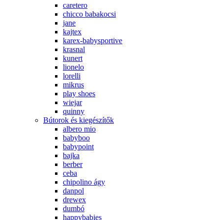
caretero
chicco babakocsi
jane
kajtex
karex-babysportive
krasnal
kunert
lionelo
lorelli
mikrus
play shoes
wiejar
quinny
Bútorok és kiegészítők
albero mio
babyboo
babypoint
bajka
berber
ceba
chipolino ágy
danpol
drewex
dumbó
happybabies