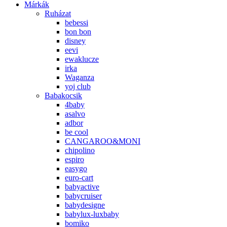
Márkák
Ruházat
bebessi
bon bon
disney
eevi
ewaklucze
irka
Waganza
yoj club
Babakocsik
4baby
asalvo
adbor
be cool
CANGAROO&MONI
chipolino
espiro
easygo
euro-cart
babyactive
babycruiser
babydesigne
babylux-luxbaby
bomiko