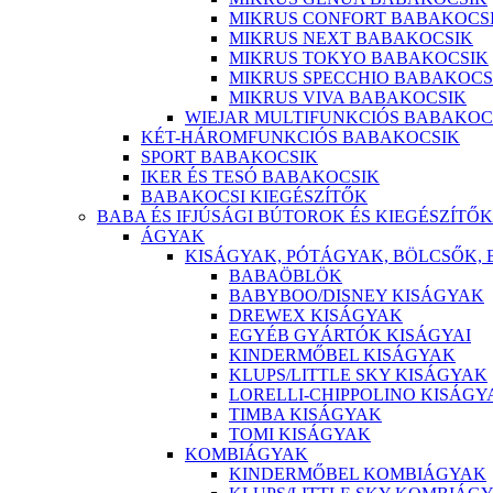
MIKRUS CONFORT BABAKOCS
MIKRUS NEXT BABAKOCSIK
MIKRUS TOKYO BABAKOCSIK
MIKRUS SPECCHIO BABAKOCS
MIKRUS VIVA BABAKOCSIK
WIEJAR MULTIFUNKCIÓS BABAKOC
KÉT-HÁROMFUNKCIÓS BABAKOCSIK
SPORT BABAKOCSIK
IKER ÉS TESÓ BABAKOCSIK
BABAKOCSI KIEGÉSZÍTŐK
BABA ÉS IFJÚSÁGI BÚTOROK ÉS KIEGÉSZÍTŐK
ÁGYAK
KISÁGYAK, PÓTÁGYAK, BÖLCSŐK,
BABAÖBLÖK
BABYBOO/DISNEY KISÁGYAK
DREWEX KISÁGYAK
EGYÉB GYÁRTÓK KISÁGYAI
KINDERMŐBEL KISÁGYAK
KLUPS/LITTLE SKY KISÁGYAK
LORELLI-CHIPPOLINO KISÁGY
TIMBA KISÁGYAK
TOMI KISÁGYAK
KOMBIÁGYAK
KINDERMŐBEL KOMBIÁGYAK