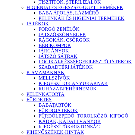
TISZTÍTÓK, STERILIZÁLÓK
HIGIÉNIAI ÉS EGÉSZSÉGÜGYI TERMÉKEK
BABA ÁPOLÁS, LÁZMÉRŐ
PELENKÁK ÉS HIGIÉNIAI TERMÉKEK
JÁTÉKOK
FORGÓ ZENÉLŐK
JÁTSZÓSZŐNYEGEK
RÁGÓKÁK, CSÖRGŐK
BÉBIKOMPOK
JÁRGÁNYOK
JÁTSZÓ SÁTRAK
LOGIKAI-KÉSZSÉGFEJLESZTŐ JÁTÉKOK
SZABADTÉRI JÁTÉKOK
KISMAMÁKNAK
MELLSZÍVÓK
KIEGÉSZÍTŐK ANYUKÁKNAK
RUHÁZAT-FEHÉRNEMŰK
PELENKATORTA
FÜRDETÉS
BABATARTÓK
FÜRDŐJÁTÉKOK
FÜRDŐLEPEDŐ, TÖRÖLKÖZŐ, KIFOGÓ
KÁDAK, KÁDÁLLVÁNYOK
KIEGÉSZÍTŐK/BIZTONSÁG
PIHENŐSZÉKEK-HINTÁK