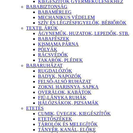
KIEGÉSZÍTŐK GYERMEKÜLÉSEKHEZ
BABABIZTONSÁG
BABAMÉRLEG
MECHANIKUS VÉDELEM
SZÍV ÉS LÉGZÉSFIGYELŐK, BÉBIŐRÖK
TEXTIL ÁRÚK
ÁGYNEMŰK, HUZATOK, LEPEDŐK, STB.
BABAFÉSZEK
KISMAMA PÁRNA
PÓLYÁK
RÁCSVÉDŐK
TAKARÓK, PLÉDEK
BABARUHÁZAT
RUGDALÓZÓK
BADYK, NAPOZÓK
FELSŐ-ALSÓ RUHÁZAT
ZOKNI, HARISNYA, SAPKA
OVERÁLOK, KABÁTOK
FIÚ-LÁNYKA RUHÁK
HÁLÓZSÁKOK, PIZSAMÁK
ETETÉS
CUMIK, ÜVEGEK, KIEGÉSZÍTŐK
ETETŐSZÉKEK
TÁROLÓK ÉS MELEGÍTŐK
TÁNYÉR, KANÁL, ELŐKE