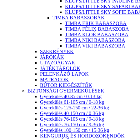
KLUPS/LITTLE SKY PAULINE 
KLUPS/LITTLE SKY SAFARI B
KLUPS/LITTLE SKY SOFIE BA
TIMBA BABASZOBÁK
TIMBA ERIK BABASZOBA
TIMBA FÉLIX BABASZOBA
TIMBA KLOÉ BABASZOBA
TIMBA NIKI BABASZOBA
TIMBA VIKI BABASZOBA
SZEKRÉNYEK
JÁRÓKÁK
UTAZÓÁGYAK
JÁTÉKTÁROLÓK
PELENKÁZÓ LAPOK
MATRACOK
BÚTOR KIEGÉSZÍTŐK
BIZTONSÁGI GYERMEKÜLÉSEK
Gyerekülés 40-85 cm / 0-13 kg
Gyerekülés 61-105 cm / 0-18 kg
Gyerekülés 125-150 cm / 22-36 kg
Gyerekülés 40-150 cm / 0-36 kg
Gyerekülés 76-105 cm / 9-18 kg
Gyerekülés 76-150 cm / 9-36 kg
Gyerekülés 100-150 cm / 15-36 kg
KENGURUK ÉS HORDOZÓKENDŐK