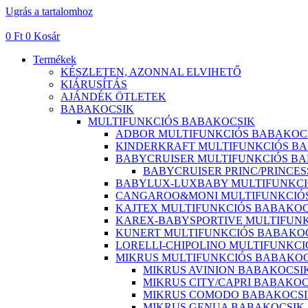
Ugrás a tartalomhoz
0
Ft
0
Kosár
Termékek
KÉSZLETEN, AZONNAL ELVIHETŐ
KIÁRUSÍTÁS
AJÁNDÉK ÖTLETEK
BABAKOCSIK
MULTIFUNKCIÓS BABAKOCSIK
ADBOR MULTIFUNKCIÓS BABAKOC
KINDERKRAFT MULTIFUNKCIÓS B
BABYCRUISER MULTIFUNKCIÓS B
BABYCRUISER PRINC/PRINCE
BABYLUX-LUXBABY MULTIFUNKCI
CANGAROO&MONI MULTIFUNKCIÓ
KAJTEX MULTIFUNKCIÓS BABAKOC
KAREX-BABYSPORTIVE MULTIFUN
KUNERT MULTIFUNKCIÓS BABAKO
LORELLI-CHIPOLINO MULTIFUNKC
MIKRUS MULTIFUNKCIÓS BABAKOC
MIKRUS AVINION BABAKOCSI
MIKRUS CITY/CAPRI BABAKOC
MIKRUS COMODO BABAKOCS
MIKRUS GENUA BABAKOCSIK