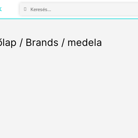
K
őlap
/
Brands
/ medela