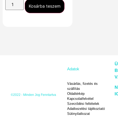
Kosárba teszem
Ü
Adatok
B
V
Vásárlás, fizetés és
N
szállítás
I
Oldaltérkép
©2022 - Minden Jog Fenntartva
Kapcsolatfelvétel
Szerződési feltételek
Adatkezelési tájékoztató
Sütinyilatkozat