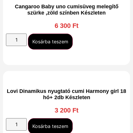
Cangaroo Baby uno cumisüveg melegítő
szürke ,zöld színben Készleten
6 300
Ft
Kosárba teszem
Lovi Dinamikus nyugtató cumi Harmony girl 18
hó+ 2db Készleten
3 200
Ft
Kosárba teszem