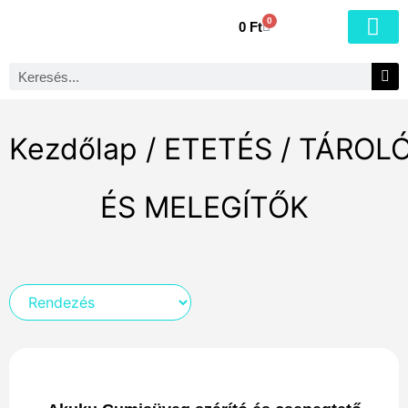
0
0
Ft
Kezdőlap
/
ETETÉS
/ TÁROL
ÉS MELEGÍTŐK