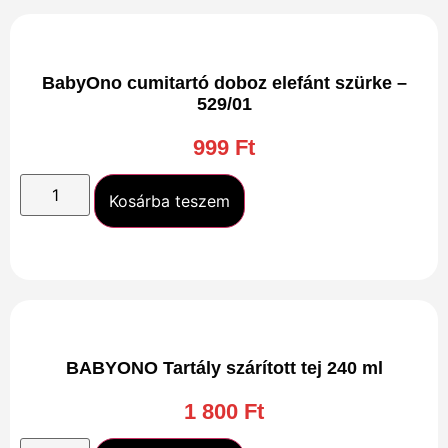
BabyOno cumitartó doboz elefánt szürke –
529/01
999
Ft
Kosárba teszem
BABYONO Tartály szárított tej 240 ml
1 800
Ft