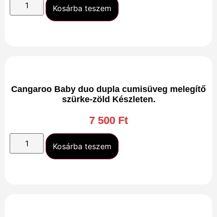
Kosárba teszem
Cangaroo Baby duo dupla cumisüveg melegítő
szürke-zöld Készleten.
7 500
Ft
Kosárba teszem