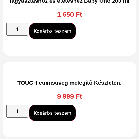
fagyasztáshoz és etetéshez Baby Ono 200 ml
1 650
Ft
Kosárba teszem
TOUCH cumisüveg melegítő Készleten.
9 999
Ft
Kosárba teszem