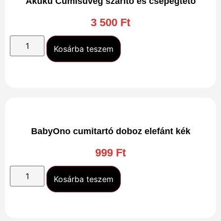
Akuku Cumisüveg szárító és csepegtető
3 500
Ft
Kosárba teszem
BabyOno cumitartó doboz elefánt kék
999
Ft
Kosárba teszem