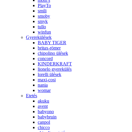
mom’s
PlayTo
smili
smoby
smyk
tullo
winfun
Gyerekülések
BABY TIGER
britax-römer
chipolino ülések
concord
KINDERKRAFT
lionelo gyerekülés
lorelli ülések
maxi-cosi
nania
womar
Etetés
akuku
avent
babyono
babybruin
canpol
chicco