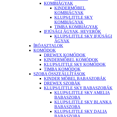
KOMBIÁGYAK
KINDERMŐBEL
KOMBIÁGYAK
KLUPS/LITTLE SKY
KOMBIÁGYAK
TIMBA KOMBIÁGYAK
IFJÚSÁGI ÁGYAK, HEVERŐK
KLUPS/LITTLE SKY IFJÚSÁGI
ÁGYAK
ÍRÓASZTALOK
KOMÓDOK
DREWEX KOMÓDOK
KINDERMŐBEL KOMÓDOK
KLUPS/LITTLE SKY KOMÓDOK
TIMBA KOMÓDOK
SZOBA ÖSSZEÁLLÍTÁSOK
KINDER MÖBEL BABASZOBÁK
DREWEX SZOBÁK
KLUPS/LITTLE SKY BABASZOBÁK
KLUPS/LITTLE SKY AMELIA
BABASZOBA
KLUPS/LITTLE SKY BLANKA
BABASZOBA
KLUPS/LITTLE SKY DALIA
BABASZOBA