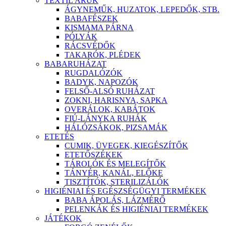
TEXTIL ÁRÚK
ÁGYNEMŰK, HUZATOK, LEPEDŐK, STB.
BABAFÉSZEK
KISMAMA PÁRNA
PÓLYÁK
RÁCSVÉDŐK
TAKARÓK, PLÉDEK
BABARUHÁZAT
RUGDALÓZÓK
BADYK, NAPOZÓK
FELSŐ-ALSÓ RUHÁZAT
ZOKNI, HARISNYA, SAPKA
OVERÁLOK, KABÁTOK
FIÚ-LÁNYKA RUHÁK
HÁLÓZSÁKOK, PIZSAMÁK
ETETÉS
CUMIK, ÜVEGEK, KIEGÉSZÍTŐK
ETETŐSZÉKEK
TÁROLÓK ÉS MELEGÍTŐK
TÁNYÉR, KANÁL, ELŐKE
TISZTÍTÓK, STERILIZÁLÓK
HIGIÉNIAI ÉS EGÉSZSÉGÜGYI TERMÉKEK
BABA ÁPOLÁS, LÁZMÉRŐ
PELENKÁK ÉS HIGIÉNIAI TERMÉKEK
JÁTÉKOK