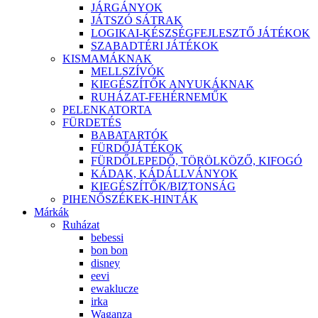
JÁRGÁNYOK
JÁTSZÓ SÁTRAK
LOGIKAI-KÉSZSÉGFEJLESZTŐ JÁTÉKOK
SZABADTÉRI JÁTÉKOK
KISMAMÁKNAK
MELLSZÍVÓK
KIEGÉSZÍTŐK ANYUKÁKNAK
RUHÁZAT-FEHÉRNEMŰK
PELENKATORTA
FÜRDETÉS
BABATARTÓK
FÜRDŐJÁTÉKOK
FÜRDŐLEPEDŐ, TÖRÖLKÖZŐ, KIFOGÓ
KÁDAK, KÁDÁLLVÁNYOK
KIEGÉSZÍTŐK/BIZTONSÁG
PIHENŐSZÉKEK-HINTÁK
Márkák
Ruházat
bebessi
bon bon
disney
eevi
ewaklucze
irka
Waganza