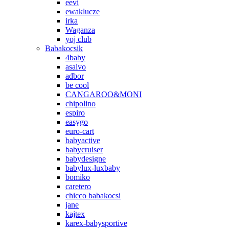
eevi
ewaklucze
irka
Waganza
yoj club
Babakocsik
4baby
asalvo
adbor
be cool
CANGAROO&MONI
chipolino
espiro
easygo
euro-cart
babyactive
babycruiser
babydesigne
babylux-luxbaby
bomiko
caretero
chicco babakocsi
jane
kajtex
karex-babysportive