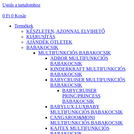
Ugrás a tartalomhoz
0
Ft
0
Kosár
Termékek
KÉSZLETEN, AZONNAL ELVIHETŐ
KIÁRUSÍTÁS
AJÁNDÉK ÖTLETEK
BABAKOCSIK
MULTIFUNKCIÓS BABAKOCSIK
ADBOR MULTIFUNKCIÓS
BABAKOCSIK
KINDERKRAFT MULTIFUNKCIÓS
BABAKOCSIK
BABYCRUISER MULTIFUNKCIÓS
BABAKOCSIK
BABYCRUISER
PRINC/PRINCESS
BABAKOCSIK
BABYLUX-LUXBABY
MULTIFUNKCIÓS BABAKOCSIK
CANGAROO&MONI
MULTIFUNKCIÓS BABAKOCSIK
KAJTEX MULTIFUNKCIÓS
BABAKOCSIK