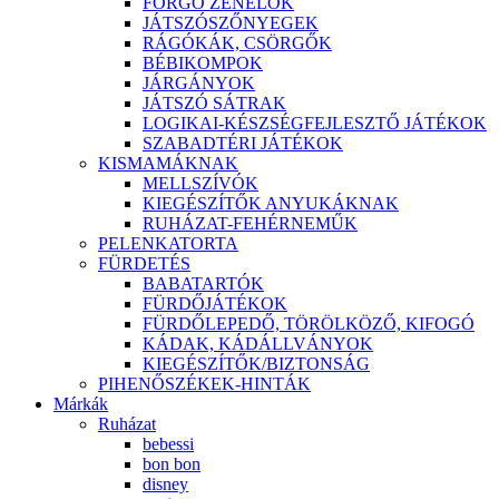
FORGÓ ZENÉLŐK
JÁTSZÓSZŐNYEGEK
RÁGÓKÁK, CSÖRGŐK
BÉBIKOMPOK
JÁRGÁNYOK
JÁTSZÓ SÁTRAK
LOGIKAI-KÉSZSÉGFEJLESZTŐ JÁTÉKOK
SZABADTÉRI JÁTÉKOK
KISMAMÁKNAK
MELLSZÍVÓK
KIEGÉSZÍTŐK ANYUKÁKNAK
RUHÁZAT-FEHÉRNEMŰK
PELENKATORTA
FÜRDETÉS
BABATARTÓK
FÜRDŐJÁTÉKOK
FÜRDŐLEPEDŐ, TÖRÖLKÖZŐ, KIFOGÓ
KÁDAK, KÁDÁLLVÁNYOK
KIEGÉSZÍTŐK/BIZTONSÁG
PIHENŐSZÉKEK-HINTÁK
Márkák
Ruházat
bebessi
bon bon
disney