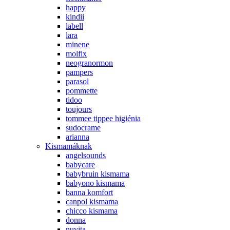
happy
kindii
labell
lara
minene
molfix
neogranormon
pampers
parasol
pommette
tidoo
toujours
tommee tippee higiénia
sudocrame
arianna
Kismamáknak
angelsounds
babycare
babybruin kismama
babyono kismama
banna komfort
canpol kismama
chicco kismama
donna
nuvita