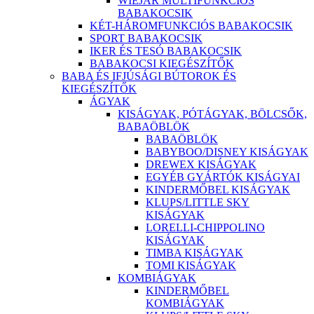
WIEJAR MULTIFUNKCIÓS
BABAKOCSIK
KÉT-HÁROMFUNKCIÓS BABAKOCSIK
SPORT BABAKOCSIK
IKER ÉS TESÓ BABAKOCSIK
BABAKOCSI KIEGÉSZÍTŐK
BABA ÉS IFJÚSÁGI BÚTOROK ÉS
KIEGÉSZÍTŐK
ÁGYAK
KISÁGYAK, PÓTÁGYAK, BÖLCSŐK,
BABAÖBLÖK
BABAÖBLÖK
BABYBOO/DISNEY KISÁGYAK
DREWEX KISÁGYAK
EGYÉB GYÁRTÓK KISÁGYAI
KINDERMŐBEL KISÁGYAK
KLUPS/LITTLE SKY
KISÁGYAK
LORELLI-CHIPPOLINO
KISÁGYAK
TIMBA KISÁGYAK
TOMI KISÁGYAK
KOMBIÁGYAK
KINDERMŐBEL
KOMBIÁGYAK