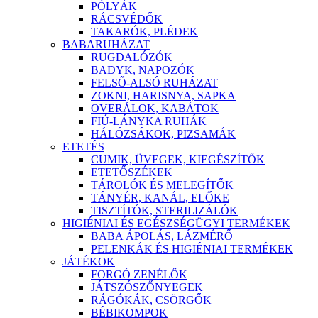
PÓLYÁK
RÁCSVÉDŐK
TAKARÓK, PLÉDEK
BABARUHÁZAT
RUGDALÓZÓK
BADYK, NAPOZÓK
FELSŐ-ALSÓ RUHÁZAT
ZOKNI, HARISNYA, SAPKA
OVERÁLOK, KABÁTOK
FIÚ-LÁNYKA RUHÁK
HÁLÓZSÁKOK, PIZSAMÁK
ETETÉS
CUMIK, ÜVEGEK, KIEGÉSZÍTŐK
ETETŐSZÉKEK
TÁROLÓK ÉS MELEGÍTŐK
TÁNYÉR, KANÁL, ELŐKE
TISZTÍTÓK, STERILIZÁLÓK
HIGIÉNIAI ÉS EGÉSZSÉGÜGYI TERMÉKEK
BABA ÁPOLÁS, LÁZMÉRŐ
PELENKÁK ÉS HIGIÉNIAI TERMÉKEK
JÁTÉKOK
FORGÓ ZENÉLŐK
JÁTSZÓSZŐNYEGEK
RÁGÓKÁK, CSÖRGŐK
BÉBIKOMPOK