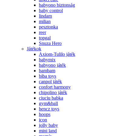
babyono biztonság
baby control
lindam
milian
pesztonka
reer
topgal
Snuza Hero
Játékok
Axiom-Tulilo játék
babymix
babyono játék
bambam
biba toys
canpol játék
confort harmony
chipolino játék
ciuciu babka
gym&ball
hencz toys
hoops
icon
jolly baby
mini land