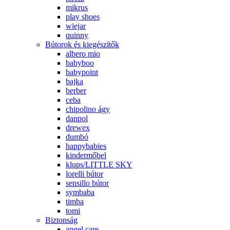
mikrus
play shoes
wiejar
quinny
Bútorok és kiegészítők
albero mio
babyboo
babypoint
bajka
berber
ceba
chipolino ágy
danpol
drewex
dumbó
happybabies
kindermőbel
klups/LITTLE SKY
lorelli bútor
sensillo bútor
symbaba
timba
tomi
Biztonság
angel care