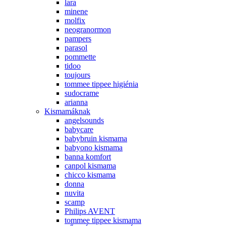
lara
minene
molfix
neogranormon
pampers
parasol
pommette
tidoo
toujours
tommee tippee higiénia
sudocrame
arianna
Kismamáknak
angelsounds
babycare
babybruin kismama
babyono kismama
banna komfort
canpol kismama
chicco kismama
donna
nuvita
scamp
Philips AVENT
tommee tippee kismama