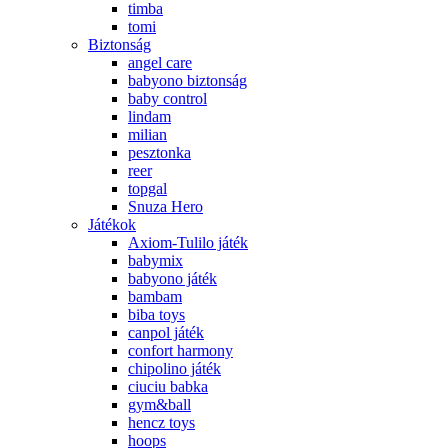
timba
tomi
Biztonság
angel care
babyono biztonság
baby control
lindam
milian
pesztonka
reer
topgal
Snuza Hero
Játékok
Axiom-Tulilo játék
babymix
babyono játék
bambam
biba toys
canpol játék
confort harmony
chipolino játék
ciuciu babka
gym&ball
hencz toys
hoops