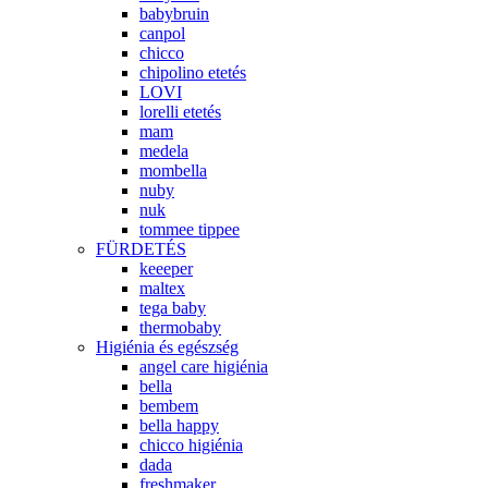
babybruin
canpol
chicco
chipolino etetés
LOVI
lorelli etetés
mam
medela
mombella
nuby
nuk
tommee tippee
FÜRDETÉS
keeeper
maltex
tega baby
thermobaby
Higiénia és egészség
angel care higiénia
bella
bembem
bella happy
chicco higiénia
dada
freshmaker