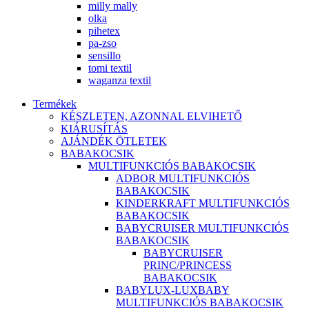
milly mally
olka
pihetex
pa-zso
sensillo
tomi textil
waganza textil
Termékek
KÉSZLETEN, AZONNAL ELVIHETŐ
KIÁRUSÍTÁS
AJÁNDÉK ÖTLETEK
BABAKOCSIK
MULTIFUNKCIÓS BABAKOCSIK
ADBOR MULTIFUNKCIÓS
BABAKOCSIK
KINDERKRAFT MULTIFUNKCIÓS
BABAKOCSIK
BABYCRUISER MULTIFUNKCIÓS
BABAKOCSIK
BABYCRUISER
PRINC/PRINCESS
BABAKOCSIK
BABYLUX-LUXBABY
MULTIFUNKCIÓS BABAKOCSIK