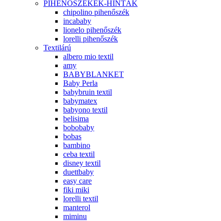
PIHENŐSZÉKEK-HINTÁK
chipolino pihenőszék
incababy
lionelo pihenőszék
lorelli pihenőszék
Textilárú
albero mio textil
amy
BABYBLANKET
Baby Perla
babybruin textil
babymatex
babyono textil
belisima
bobobaby
bobas
bambino
ceba textil
disney textil
duettbaby
easy care
fiki miki
lorelli textil
manterol
miminu