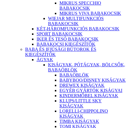
MIKRUS SPECCHIO
BABAKOCSIK
MIKRUS VIVA BABAKOCSIK
WIEJAR MULTIFUNKCIÓS
BABAKOCSIK
KÉT-HÁROMFUNKCIÓS BABAKOCSIK
SPORT BABAKOCSIK
IKER ÉS TESÓ BABAKOCSIK
BABAKOCSI KIEGÉSZÍTŐK
BABA ÉS IFJÚSÁGI BÚTOROK ÉS
KIEGÉSZÍTŐK
ÁGYAK
KISÁGYAK, PÓTÁGYAK, BÖLCSŐK,
BABAÖBLÖK
BABAÖBLÖK
BABYBOO/DISNEY KISÁGYAK
DREWEX KISÁGYAK
EGYÉB GYÁRTÓK KISÁGYAI
KINDERMŐBEL KISÁGYAK
KLUPS/LITTLE SKY
KISÁGYAK
LORELLI-CHIPPOLINO
KISÁGYAK
TIMBA KISÁGYAK
TOMI KISÁGYAK