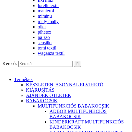
fiki miki
lorelli textil
manterol
miminu
milly mally
olka
pihetex
pa-zso
sensillo
tomi textil
waganza textil
Keresés
Termékek
KÉSZLETEN, AZONNAL ELVIHETŐ
KIÁRUSÍTÁS
AJÁNDÉK ÖTLETEK
BABAKOCSIK
MULTIFUNKCIÓS BABAKOCSIK
ADBOR MULTIFUNKCIÓS
BABAKOCSIK
KINDERKRAFT MULTIFUNKCIÓS
BABAKOCSIK