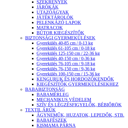
SZEKRÉNYEK
JÁRÓKÁK
UTAZÓÁGYAK
JÁTÉKTÁROLÓK
PELENKÁZÓ LAPOK
MATRACOK
BÚTOR KIEGÉSZÍTŐK
BIZTONSÁGI GYERMEKÜLÉSEK
Gyerekülés 40-85 cm / 0-13 kg
Gyerekülés 61-105 cm / 0-18 kg
Gyerekülés 125-150 cm / 22-36 kg
Gyerekülés 40-150 cm / 0-36 kg
Gyerekülés 76-105 cm / 9-18 kg
Gyerekülés 76-150 cm / 9-36 kg
Gyerekülés 100-150 cm / 15-36 kg
KENGURUK ÉS HORDOZÓKENDŐK
KIEGÉSZÍTŐK GYERMEKÜLÉSEKHEZ
BABABIZTONSÁG
BABAMÉRLEG
MECHANIKUS VÉDELEM
SZÍV ÉS LÉGZÉSFIGYELŐK, BÉBIŐRÖK
TEXTIL ÁRÚK
ÁGYNEMŰK, HUZATOK, LEPEDŐK, STB.
BABAFÉSZEK
KISMAMA PÁRNA