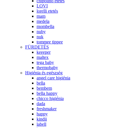
chipolino etetés
LOVI
lorelli etetés
mam
medela
mombella
nuby
nuk
tommee tippee
FÜRDETÉS
keeeper
maltex
tega baby
thermobaby
Higiénia és egészség
angel care higiénia
bella
bembem
bella happy
chicco higiénia
dada
freshmaker
happy
kindii
labell