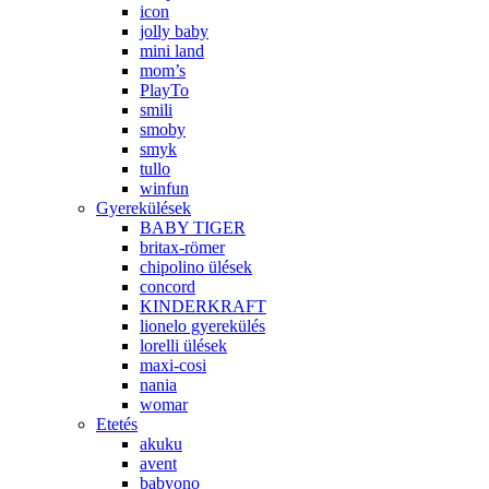
icon
jolly baby
mini land
mom’s
PlayTo
smili
smoby
smyk
tullo
winfun
Gyerekülések
BABY TIGER
britax-römer
chipolino ülések
concord
KINDERKRAFT
lionelo gyerekülés
lorelli ülések
maxi-cosi
nania
womar
Etetés
akuku
avent
babyono