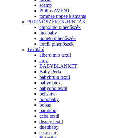
scamp
Philips AVENT
tommee tippee kismama
PIHENŐSZÉKEK-HINTÁK
chipolino pihenőszék
incababy
lionelo pihenőszék
lorelli pihenőszék
Textilárú
albero mio textil
amy
BABYBLANKET
Baby Perla
babybruin textil
babymatex
babyono textil
belisima
bobobaby
bobas
bambino
ceba textil
disney textil
duettbaby
easy care