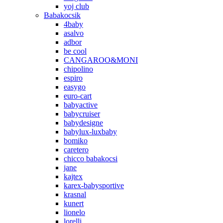
yoj club
Babakocsik
4baby
asalvo
adbor
be cool
CANGAROO&MONI
chipolino
espiro
easygo
euro-cart
babyactive
babycruiser
babydesigne
babylux-luxbaby
bomiko
caretero
chicco babakocsi
jane
kajtex
karex-babysportive
krasnal
kunert
lionelo
lorelli