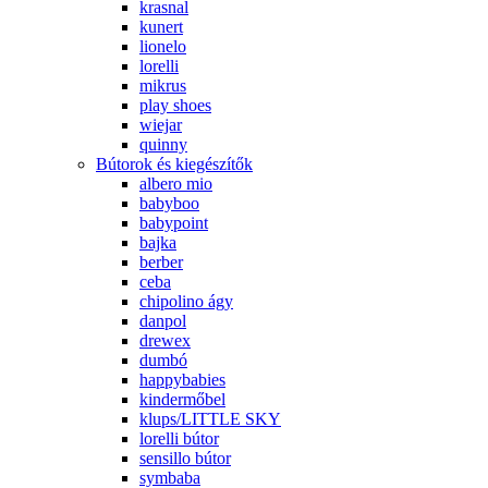
krasnal
kunert
lionelo
lorelli
mikrus
play shoes
wiejar
quinny
Bútorok és kiegészítők
albero mio
babyboo
babypoint
bajka
berber
ceba
chipolino ágy
danpol
drewex
dumbó
happybabies
kindermőbel
klups/LITTLE SKY
lorelli bútor
sensillo bútor
symbaba