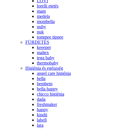
LOVI
lorelli etetés
mam
medela
mombella
nuby
nuk
tommee tippee
FÜRDETÉS
keeeper
maltex
tega baby
thermobaby
Higiénia és egészség
angel care higiénia
bella
bembem
bella happy
chicco higiénia
dada
freshmaker
happy
kindii
labell
lara