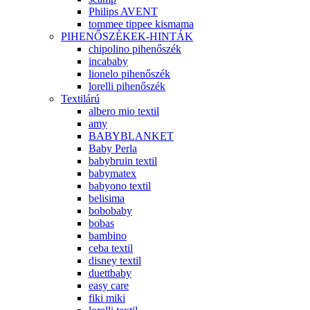
Philips AVENT
tommee tippee kismama
PIHENŐSZÉKEK-HINTÁK
chipolino pihenőszék
incababy
lionelo pihenőszék
lorelli pihenőszék
Textilárú
albero mio textil
amy
BABYBLANKET
Baby Perla
babybruin textil
babymatex
babyono textil
belisima
bobobaby
bobas
bambino
ceba textil
disney textil
duettbaby
easy care
fiki miki