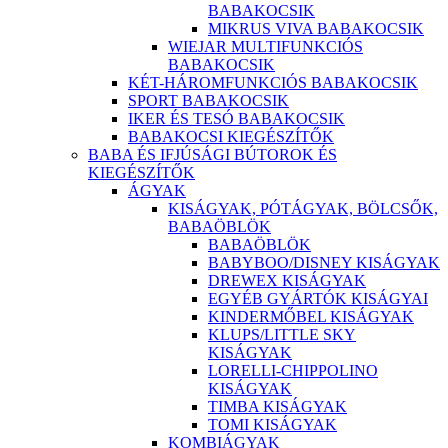
BABAKOCSIK
MIKRUS VIVA BABAKOCSIK
WIEJAR MULTIFUNKCIÓS
BABAKOCSIK
KÉT-HÁROMFUNKCIÓS BABAKOCSIK
SPORT BABAKOCSIK
IKER ÉS TESÓ BABAKOCSIK
BABAKOCSI KIEGÉSZÍTŐK
BABA ÉS IFJÚSÁGI BÚTOROK ÉS
KIEGÉSZÍTŐK
ÁGYAK
KISÁGYAK, PÓTÁGYAK, BÖLCSŐK,
BABAÖBLÖK
BABAÖBLÖK
BABYBOO/DISNEY KISÁGYAK
DREWEX KISÁGYAK
EGYÉB GYÁRTÓK KISÁGYAI
KINDERMŐBEL KISÁGYAK
KLUPS/LITTLE SKY
KISÁGYAK
LORELLI-CHIPPOLINO
KISÁGYAK
TIMBA KISÁGYAK
TOMI KISÁGYAK
KOMBIÁGYAK