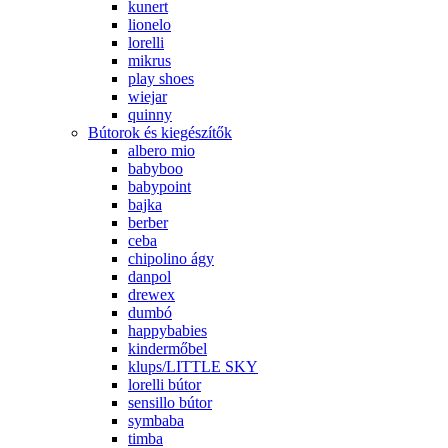
kunert
lionelo
lorelli
mikrus
play shoes
wiejar
quinny
Bútorok és kiegészítők
albero mio
babyboo
babypoint
bajka
berber
ceba
chipolino ágy
danpol
drewex
dumbó
happybabies
kindermőbel
klups/LITTLE SKY
lorelli bútor
sensillo bútor
symbaba
timba