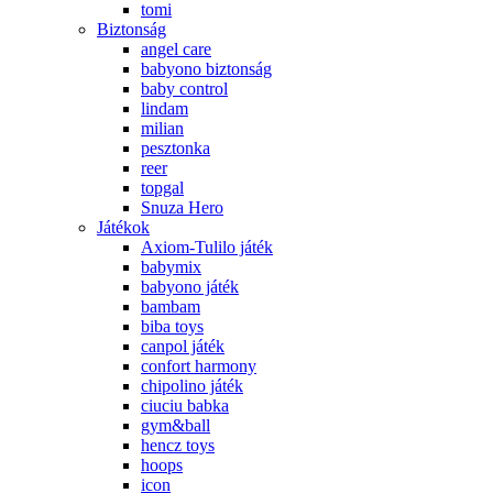
tomi
Biztonság
angel care
babyono biztonság
baby control
lindam
milian
pesztonka
reer
topgal
Snuza Hero
Játékok
Axiom-Tulilo játék
babymix
babyono játék
bambam
biba toys
canpol játék
confort harmony
chipolino játék
ciuciu babka
gym&ball
hencz toys
hoops
icon