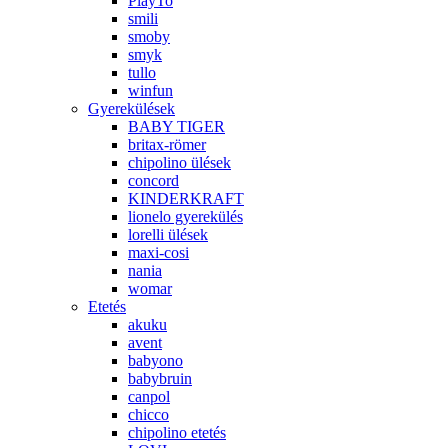
PlayTo
smili
smoby
smyk
tullo
winfun
Gyerekülések
BABY TIGER
britax-römer
chipolino ülések
concord
KINDERKRAFT
lionelo gyerekülés
lorelli ülések
maxi-cosi
nania
womar
Etetés
akuku
avent
babyono
babybruin
canpol
chicco
chipolino etetés