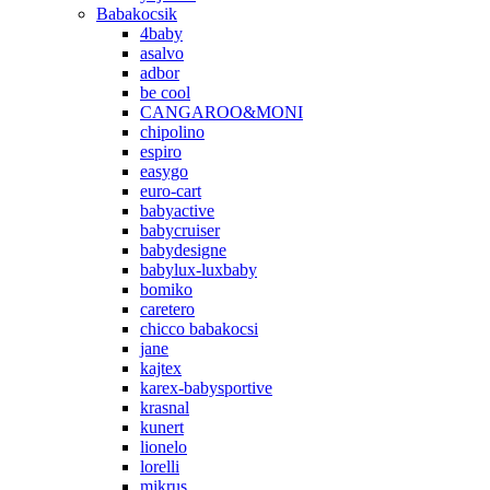
Babakocsik
4baby
asalvo
adbor
be cool
CANGAROO&MONI
chipolino
espiro
easygo
euro-cart
babyactive
babycruiser
babydesigne
babylux-luxbaby
bomiko
caretero
chicco babakocsi
jane
kajtex
karex-babysportive
krasnal
kunert
lionelo
lorelli
mikrus