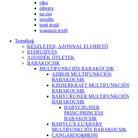
olka
pihetex
pa-zso
sensillo
tomi textil
waganza textil
Termékek
KÉSZLETEN, AZONNAL ELVIHETŐ
KIÁRUSÍTÁS
AJÁNDÉK ÖTLETEK
BABAKOCSIK
MULTIFUNKCIÓS BABAKOCSIK
ADBOR MULTIFUNKCIÓS
BABAKOCSIK
KINDERKRAFT MULTIFUNKCIÓS
BABAKOCSIK
BABYCRUISER MULTIFUNKCIÓS
BABAKOCSIK
BABYCRUISER
PRINC/PRINCESS
BABAKOCSIK
BABYLUX-LUXBABY
MULTIFUNKCIÓS BABAKOCSIK
CANGAROO&MONI