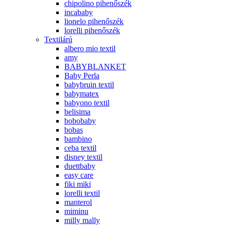
chipolino pihenőszék
incababy
lionelo pihenőszék
lorelli pihenőszék
Textilárú
albero mio textil
amy
BABYBLANKET
Baby Perla
babybruin textil
babymatex
babyono textil
belisima
bobobaby
bobas
bambino
ceba textil
disney textil
duettbaby
easy care
fiki miki
lorelli textil
manterol
miminu
milly mally