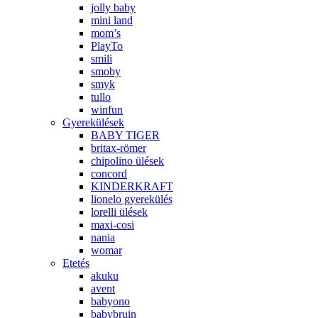
jolly baby
mini land
mom’s
PlayTo
smili
smoby
smyk
tullo
winfun
Gyerekülések
BABY TIGER
britax-römer
chipolino ülések
concord
KINDERKRAFT
lionelo gyerekülés
lorelli ülések
maxi-cosi
nania
womar
Etetés
akuku
avent
babyono
babybruin