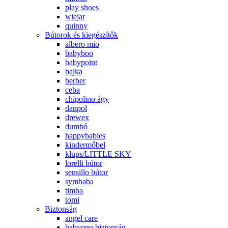
play shoes
wiejar
quinny
Bútorok és kiegészítők
albero mio
babyboo
babypoint
bajka
berber
ceba
chipolino ágy
danpol
drewex
dumbó
happybabies
kindermőbel
klups/LITTLE SKY
lorelli bútor
sensillo bútor
symbaba
timba
tomi
Biztonság
angel care
babyono biztonság