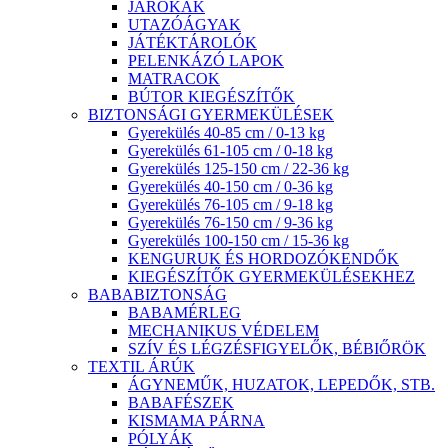
JÁRÓKÁK
UTAZÓÁGYAK
JÁTÉKTÁROLÓK
PELENKÁZÓ LAPOK
MATRACOK
BÚTOR KIEGÉSZÍTŐK
BIZTONSÁGI GYERMEKÜLÉSEK
Gyerekülés 40-85 cm / 0-13 kg
Gyerekülés 61-105 cm / 0-18 kg
Gyerekülés 125-150 cm / 22-36 kg
Gyerekülés 40-150 cm / 0-36 kg
Gyerekülés 76-105 cm / 9-18 kg
Gyerekülés 76-150 cm / 9-36 kg
Gyerekülés 100-150 cm / 15-36 kg
KENGURUK ÉS HORDOZÓKENDŐK
KIEGÉSZÍTŐK GYERMEKÜLÉSEKHEZ
BABABIZTONSÁG
BABAMÉRLEG
MECHANIKUS VÉDELEM
SZÍV ÉS LÉGZÉSFIGYELŐK, BÉBIŐRÖK
TEXTIL ÁRÚK
ÁGYNEMŰK, HUZATOK, LEPEDŐK, STB.
BABAFÉSZEK
KISMAMA PÁRNA
PÓLYÁK