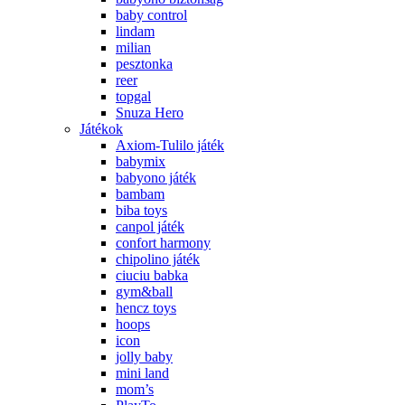
baby control
lindam
milian
pesztonka
reer
topgal
Snuza Hero
Játékok
Axiom-Tulilo játék
babymix
babyono játék
bambam
biba toys
canpol játék
confort harmony
chipolino játék
ciuciu babka
gym&ball
hencz toys
hoops
icon
jolly baby
mini land
mom’s