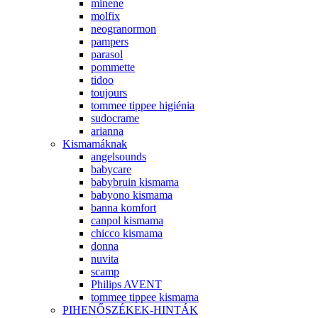
minene
molfix
neogranormon
pampers
parasol
pommette
tidoo
toujours
tommee tippee higiénia
sudocrame
arianna
Kismamáknak
angelsounds
babycare
babybruin kismama
babyono kismama
banna komfort
canpol kismama
chicco kismama
donna
nuvita
scamp
Philips AVENT
tommee tippee kismama
PIHENŐSZÉKEK-HINTÁK