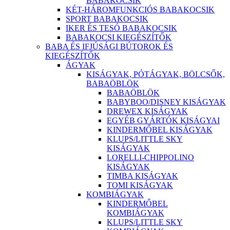
BABAKOCSIK
KÉT-HÁROMFUNKCIÓS BABAKOCSIK
SPORT BABAKOCSIK
IKER ÉS TESÓ BABAKOCSIK
BABAKOCSI KIEGÉSZÍTŐK
BABA ÉS IFJÚSÁGI BÚTOROK ÉS
KIEGÉSZÍTŐK
ÁGYAK
KISÁGYAK, PÓTÁGYAK, BÖLCSŐK,
BABAÖBLÖK
BABAÖBLÖK
BABYBOO/DISNEY KISÁGYAK
DREWEX KISÁGYAK
EGYÉB GYÁRTÓK KISÁGYAI
KINDERMŐBEL KISÁGYAK
KLUPS/LITTLE SKY
KISÁGYAK
LORELLI-CHIPPOLINO
KISÁGYAK
TIMBA KISÁGYAK
TOMI KISÁGYAK
KOMBIÁGYAK
KINDERMŐBEL
KOMBIÁGYAK
KLUPS/LITTLE SKY