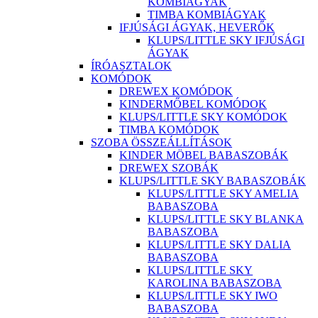
KOMBIÁGYAK
TIMBA KOMBIÁGYAK
IFJÚSÁGI ÁGYAK, HEVERŐK
KLUPS/LITTLE SKY IFJÚSÁGI
ÁGYAK
ÍRÓASZTALOK
KOMÓDOK
DREWEX KOMÓDOK
KINDERMŐBEL KOMÓDOK
KLUPS/LITTLE SKY KOMÓDOK
TIMBA KOMÓDOK
SZOBA ÖSSZEÁLLÍTÁSOK
KINDER MÖBEL BABASZOBÁK
DREWEX SZOBÁK
KLUPS/LITTLE SKY BABASZOBÁK
KLUPS/LITTLE SKY AMELIA
BABASZOBA
KLUPS/LITTLE SKY BLANKA
BABASZOBA
KLUPS/LITTLE SKY DALIA
BABASZOBA
KLUPS/LITTLE SKY
KAROLINA BABASZOBA
KLUPS/LITTLE SKY IWO
BABASZOBA