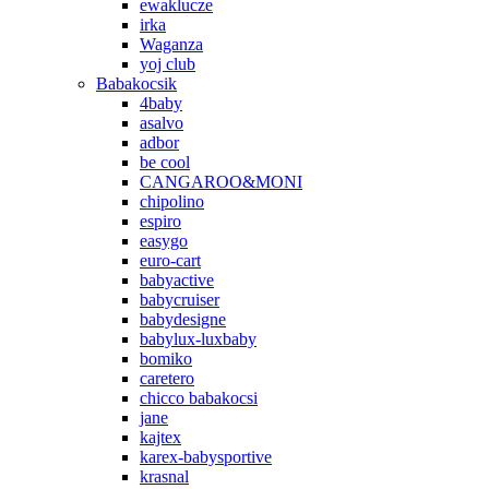
ewaklucze
irka
Waganza
yoj club
Babakocsik
4baby
asalvo
adbor
be cool
CANGAROO&MONI
chipolino
espiro
easygo
euro-cart
babyactive
babycruiser
babydesigne
babylux-luxbaby
bomiko
caretero
chicco babakocsi
jane
kajtex
karex-babysportive
krasnal