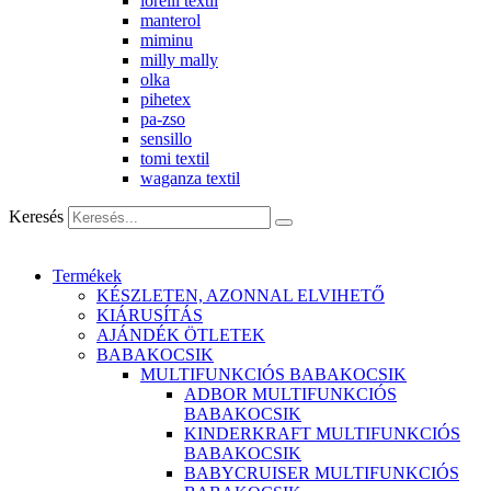
lorelli textil
manterol
miminu
milly mally
olka
pihetex
pa-zso
sensillo
tomi textil
waganza textil
Keresés
Termékek
KÉSZLETEN, AZONNAL ELVIHETŐ
KIÁRUSÍTÁS
AJÁNDÉK ÖTLETEK
BABAKOCSIK
MULTIFUNKCIÓS BABAKOCSIK
ADBOR MULTIFUNKCIÓS
BABAKOCSIK
KINDERKRAFT MULTIFUNKCIÓS
BABAKOCSIK
BABYCRUISER MULTIFUNKCIÓS