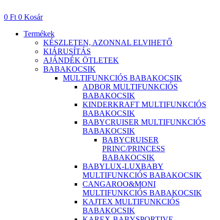
Ugrás
a
0
Ft
0
Kosár
tartalomhoz
Termékek
KÉSZLETEN, AZONNAL ELVIHETŐ
KIÁRUSÍTÁS
AJÁNDÉK ÖTLETEK
BABAKOCSIK
MULTIFUNKCIÓS BABAKOCSIK
ADBOR MULTIFUNKCIÓS
BABAKOCSIK
KINDERKRAFT MULTIFUNKCIÓS
BABAKOCSIK
BABYCRUISER MULTIFUNKCIÓS
BABAKOCSIK
BABYCRUISER
PRINC/PRINCESS
BABAKOCSIK
BABYLUX-LUXBABY
MULTIFUNKCIÓS BABAKOCSIK
CANGAROO&MONI
MULTIFUNKCIÓS BABAKOCSIK
KAJTEX MULTIFUNKCIÓS
BABAKOCSIK
KAREX-BABYSPORTIVE