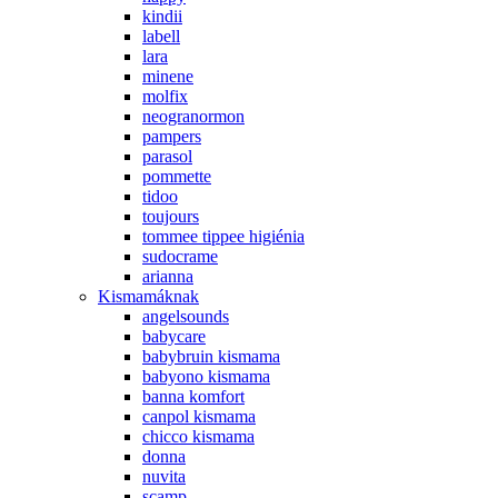
kindii
labell
lara
minene
molfix
neogranormon
pampers
parasol
pommette
tidoo
toujours
tommee tippee higiénia
sudocrame
arianna
Kismamáknak
angelsounds
babycare
babybruin kismama
babyono kismama
banna komfort
canpol kismama
chicco kismama
donna
nuvita
scamp