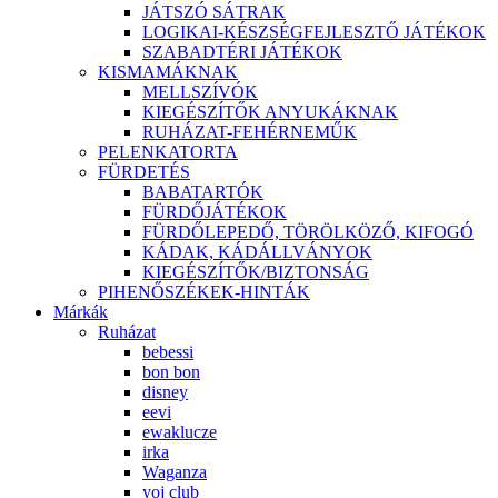
JÁTSZÓ SÁTRAK
LOGIKAI-KÉSZSÉGFEJLESZTŐ JÁTÉKOK
SZABADTÉRI JÁTÉKOK
KISMAMÁKNAK
MELLSZÍVÓK
KIEGÉSZÍTŐK ANYUKÁKNAK
RUHÁZAT-FEHÉRNEMŰK
PELENKATORTA
FÜRDETÉS
BABATARTÓK
FÜRDŐJÁTÉKOK
FÜRDŐLEPEDŐ, TÖRÖLKÖZŐ, KIFOGÓ
KÁDAK, KÁDÁLLVÁNYOK
KIEGÉSZÍTŐK/BIZTONSÁG
PIHENŐSZÉKEK-HINTÁK
Márkák
Ruházat
bebessi
bon bon
disney
eevi
ewaklucze
irka
Waganza
yoj club