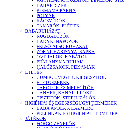
ÁGYNEMŰK, HUZATOK, LEPEDŐK, STB.
BABAFÉSZEK
KISMAMA PÁRNA
PÓLYÁK
RÁCSVÉDŐK
TAKARÓK, PLÉDEK
BABARUHÁZAT
RUGDALÓZÓK
BADYK, NAPOZÓK
FELSŐ-ALSÓ RUHÁZAT
ZOKNI, HARISNYA, SAPKA
OVERÁLOK, KABÁTOK
FIÚ-LÁNYKA RUHÁK
HÁLÓZSÁKOK, PIZSAMÁK
ETETÉS
CUMIK, ÜVEGEK, KIEGÉSZÍTŐK
ETETŐSZÉKEK
TÁROLÓK ÉS MELEGÍTŐK
TÁNYÉR, KANÁL, ELŐKE
TISZTÍTÓK, STERILIZÁLÓK
HIGIÉNIAI ÉS EGÉSZSÉGÜGYI TERMÉKEK
BABA ÁPOLÁS, LÁZMÉRŐ
PELENKÁK ÉS HIGIÉNIAI TERMÉKEK
JÁTÉKOK
FORGÓ ZENÉLŐK