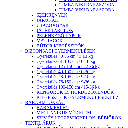
TIMBA NIKI BABASZOBA
TIMBA VIKI BABASZOBA
SZEKRÉNYEK
JÁRÓKÁK
UTAZÓÁGYAK
JÁTÉKTÁROLÓK
PELENKÁZÓ LAPOK
MATRACOK
BÚTOR KIEGÉSZÍTŐK
BIZTONSÁGI GYERMEKÜLÉSEK
Gyerekülés 40-85 cm / 0-13 kg
Gyerekülés 61-105 cm / 0-18 kg
Gyerekülés 125-150 cm / 22-36 kg
Gyerekülés 40-150 cm / 0-36 kg
Gyerekülés 76-105 cm / 9-18 kg
Gyerekülés 76-150 cm / 9-36 kg
Gyerekülés 100-150 cm / 15-36 kg
KENGURUK ÉS HORDOZÓKENDŐK
KIEGÉSZÍTŐK GYERMEKÜLÉSEKHEZ
BABABIZTONSÁG
BABAMÉRLEG
MECHANIKUS VÉDELEM
SZÍV ÉS LÉGZÉSFIGYELŐK, BÉBIŐRÖK
TEXTIL ÁRÚK