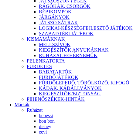
JÁTSZÓSZŐNYEGEK
RÁGÓKÁK, CSÖRGŐK
BÉBIKOMPOK
JÁRGÁNYOK
JÁTSZÓ SÁTRAK
LOGIKAI-KÉSZSÉGFEJLESZTŐ JÁTÉKOK
SZABADTÉRI JÁTÉKOK
KISMAMÁKNAK
MELLSZÍVÓK
KIEGÉSZÍTŐK ANYUKÁKNAK
RUHÁZAT-FEHÉRNEMŰK
PELENKATORTA
FÜRDETÉS
BABATARTÓK
FÜRDŐJÁTÉKOK
FÜRDŐLEPEDŐ, TÖRÖLKÖZŐ, KIFOGÓ
KÁDAK, KÁDÁLLVÁNYOK
KIEGÉSZÍTŐK/BIZTONSÁG
PIHENŐSZÉKEK-HINTÁK
Márkák
Ruházat
bebessi
bon bon
disney
eevi