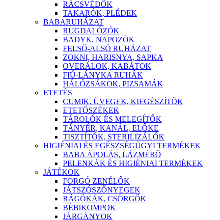
RÁCSVÉDŐK
TAKARÓK, PLÉDEK
BABARUHÁZAT
RUGDALÓZÓK
BADYK, NAPOZÓK
FELSŐ-ALSÓ RUHÁZAT
ZOKNI, HARISNYA, SAPKA
OVERÁLOK, KABÁTOK
FIÚ-LÁNYKA RUHÁK
HÁLÓZSÁKOK, PIZSAMÁK
ETETÉS
CUMIK, ÜVEGEK, KIEGÉSZÍTŐK
ETETŐSZÉKEK
TÁROLÓK ÉS MELEGÍTŐK
TÁNYÉR, KANÁL, ELŐKE
TISZTÍTÓK, STERILIZÁLÓK
HIGIÉNIAI ÉS EGÉSZSÉGÜGYI TERMÉKEK
BABA ÁPOLÁS, LÁZMÉRŐ
PELENKÁK ÉS HIGIÉNIAI TERMÉKEK
JÁTÉKOK
FORGÓ ZENÉLŐK
JÁTSZÓSZŐNYEGEK
RÁGÓKÁK, CSÖRGŐK
BÉBIKOMPOK
JÁRGÁNYOK