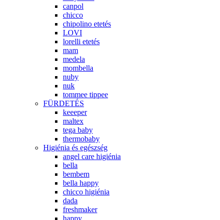
canpol
chicco
chipolino etetés
LOVI
lorelli etetés
mam
medela
mombella
nuby
nuk
tommee tippee
FÜRDETÉS
keeeper
maltex
tega baby
thermobaby
Higiénia és egészség
angel care higiénia
bella
bembem
bella happy
chicco higiénia
dada
freshmaker
happy